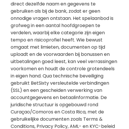
direct dezelfde naam en gegevens te
gebruiken als bij de bank, zodat er geen
onnodige vragen ontstaan. Het spelaanbod is
grofweg in een aantal hoofdgroepen te
verdelen, waarbij elke categorie zijn eigen
tempo en risicoprofiel heeft. Wie bewust
omgaat met limieten, documenten op tijd
uploadt en de voorwaarden bij bonussen en
uitbetalingen goed leest, kan veel verrassingen
voorkomen en houdt de controle grotendeels
in eigen hand. Qua technische beveiliging
gebruikt BetSixty versleutelde verbindingen
(SSL) en een gescheiden verwerking van
accountgegevens en betaalinformatie. De
juridische structuur is opgebouwd rond
Curaçao/Comoros en Costa Rica, met de
gebruikelijke documenten zoals Terms &
Conditions, Privacy Policy, AML- en KYC-beleid