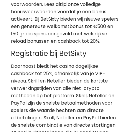
voorwaarden. Lees altijd onze volledige
bonusvoorwaarden voordat je een bonus
activeert. Bij BetSixty bieden wij nieuwe spelers
een genereuze welkomstbonus tot €500 en
150 gratis spins, aangevuld met wekelijkse
reload bonussen en cashback tot 20%.
Registratie bij BetSixty
Daarnaast biedt het casino dagelijkse
cashback tot 25%, afhankelijk van je VIP-
niveau. Skrill en Neteller bieden de kortste
verwerkingstijden van alle niet-crypto
methoden op het platform. Skrill, Neteller en
PayPal zijn de snelste betaalmethoden voor
spelers die waarde hechten aan directe
uitbetalingen. Skrill, Neteller en PayPal bieden
de snelste combinatie van directe stortingen