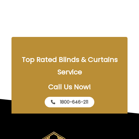
Top Rated Blinds & Curtains
Service
Call Us Now!
1800-646-211