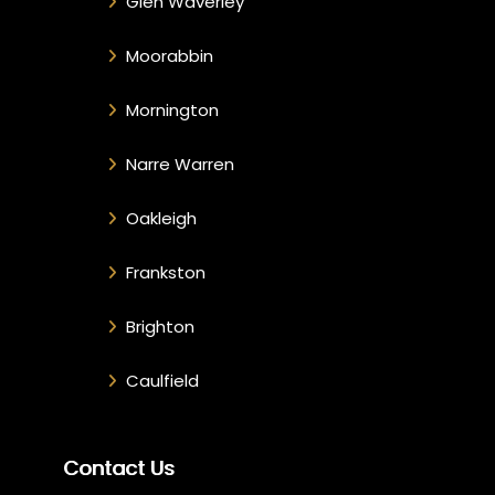
Glen Waverley
Moorabbin
Mornington
Narre Warren
Oakleigh
Frankston
Brighton
Caulfield
Contact Us