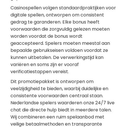
Casinospellen volgen standaardpraktijken voor
digitale spellen, ontworpen om consistent
gedrag te garanderen. Elke bonus heeft
voorwaarden die zorgvuldig gelezen moeten
worden voordat de bonus wordt
geaccepteerd. Spelers moeten meestal aan
bepaalde gebruikseisen voldoen voordat ze
kunnen uitbetalen. De verwerkingstijd kan
variëren en soms zijn er vooraf
verificatiestappen vereist.
Dit promotiepakket is ontworpen om
veelzijdigheid te bieden, waarbij duidelijke en
consistente voorwaarden centraal staan.
Nederlandse spelers waarderen onze 24/7 live
chat die directe hulp biedt in meerdere talen.
Wij combineren een ruim spelaanbod met
veilige betaalmethoden en transparante