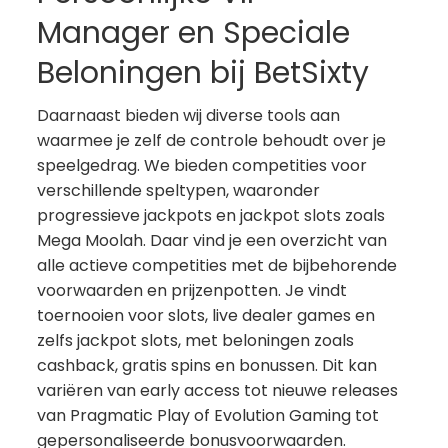
Manager en Speciale
Beloningen bij BetSixty
Daarnaast bieden wij diverse tools aan
waarmee je zelf de controle behoudt over je
speelgedrag. We bieden competities voor
verschillende speltypen, waaronder
progressieve jackpots en jackpot slots zoals
Mega Moolah. Daar vind je een overzicht van
alle actieve competities met de bijbehorende
voorwaarden en prijzenpotten. Je vindt
toernooien voor slots, live dealer games en
zelfs jackpot slots, met beloningen zoals
cashback, gratis spins en bonussen. Dit kan
variëren van early access tot nieuwe releases
van Pragmatic Play of Evolution Gaming tot
gepersonaliseerde bonusvoorwaarden.