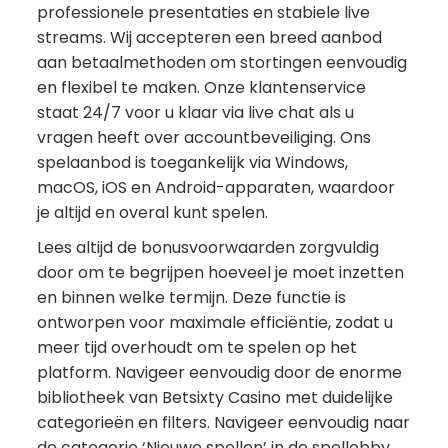
professionele presentaties en stabiele live
streams. Wij accepteren een breed aanbod
aan betaalmethoden om stortingen eenvoudig
en flexibel te maken. Onze klantenservice
staat 24/7 voor u klaar via live chat als u
vragen heeft over accountbeveiliging. Ons
spelaanbod is toegankelijk via Windows,
macOS, iOS en Android-apparaten, waardoor
je altijd en overal kunt spelen.
Lees altijd de bonusvoorwaarden zorgvuldig
door om te begrijpen hoeveel je moet inzetten
en binnen welke termijn. Deze functie is
ontworpen voor maximale efficiëntie, zodat u
meer tijd overhoudt om te spelen op het
platform. Navigeer eenvoudig door de enorme
bibliotheek van Betsixty Casino met duidelijke
categorieën en filters. Navigeer eenvoudig naar
de categorie ‘Nieuwe spellen’ in de spellobby