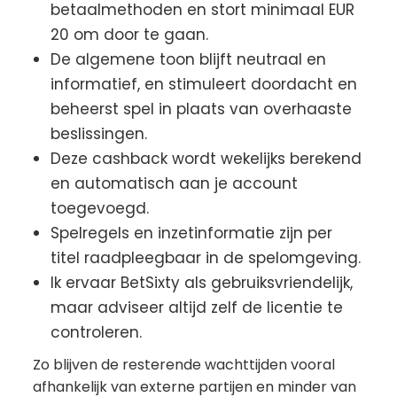
betaalmethoden en stort minimaal EUR
20 om door te gaan.
De algemene toon blijft neutraal en
informatief, en stimuleert doordacht en
beheerst spel in plaats van overhaaste
beslissingen.
Deze cashback wordt wekelijks berekend
en automatisch aan je account
toegevoegd.
Spelregels en inzetinformatie zijn per
titel raadpleegbaar in de spelomgeving.
Ik ervaar BetSixty als gebruiksvriendelijk,
maar adviseer altijd zelf de licentie te
controleren.
Zo blijven de resterende wachttijden vooral
afhankelijk van externe partijen en minder van