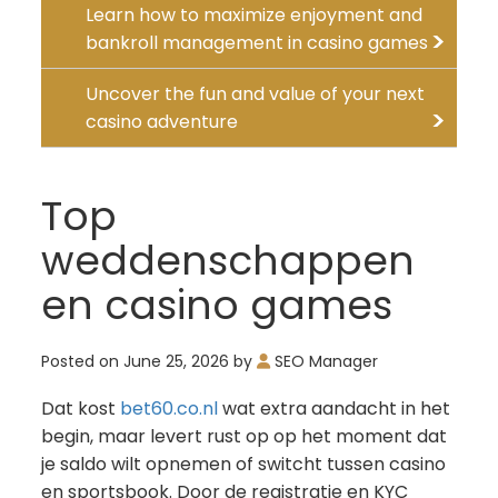
Learn how to maximize enjoyment and
bankroll management in casino games
Uncover the fun and value of your next
casino adventure
Top
weddenschappen
en casino games
Posted on
June 25, 2026
by
SEO Manager
Dat kost
bet60.co.nl
wat extra aandacht in het
begin, maar levert rust op op het moment dat
je saldo wilt opnemen of switcht tussen casino
en sportsbook. Door de registratie en KYC