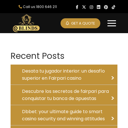
Skip
Call us:1800 646 211
to
content
GET A QUOTE
Recent Posts
Desata tu jugador interior: un desafío
superior en Fairpari casino
Descubre los secretos de fairpari para
conquistar tu banca de apuestas
Dbbet: your ultimate guide to smart
casino security and winning attitudes