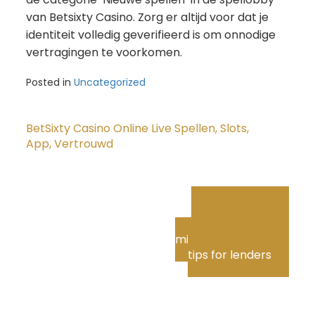
van Betsixty Casino. Zorg er altijd voor dat je
identiteit volledig geverifieerd is om onnodige
vertragingen te voorkomen.
Posted in
Uncategorized
Post
navigation
BetSixty Casino Online Live Spellen, Slots,
App, Vertrouwd
Navigating the
complexities of
microloans essential
tips for lenders