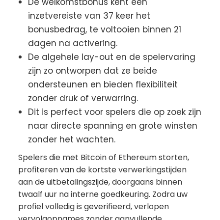
De welkomstbonus kent een
inzetvereiste van 37 keer het
bonusbedrag, te voltooien binnen 21
dagen na activering.
De algehele lay-out en de spelervaring
zijn zo ontworpen dat ze beide
ondersteunen en bieden flexibiliteit
zonder druk of verwarring.
Dit is perfect voor spelers die op zoek zijn
naar directe spanning en grote winsten
zonder het wachten.
Spelers die met Bitcoin of Ethereum storten,
profiteren van de kortste verwerkingstijden
aan de uitbetalingszijde, doorgaans binnen
twaalf uur na interne goedkeuring. Zodra uw
profiel volledig is geverifieerd, verlopen
vervolgopnames zonder aanvullende