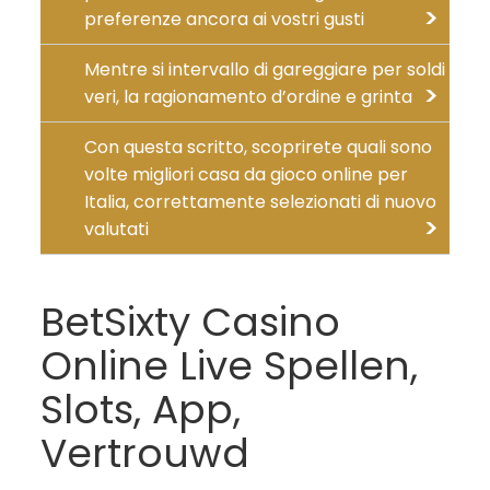
preferenze ancora ai vostri gusti
Mentre si intervallo di gareggiare per soldi
veri, la ragionamento d’ordine e grinta
Con questa scritto, scoprirete quali sono
volte migliori casa da gioco online per
Italia, correttamente selezionati di nuovo
valutati
BetSixty Casino
Online Live Spellen,
Slots, App,
Vertrouwd