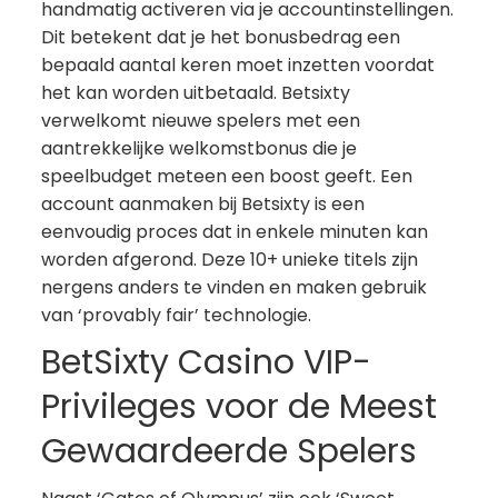
handmatig activeren via je accountinstellingen.
Dit betekent dat je het bonusbedrag een
bepaald aantal keren moet inzetten voordat
het kan worden uitbetaald. Betsixty
verwelkomt nieuwe spelers met een
aantrekkelijke welkomstbonus die je
speelbudget meteen een boost geeft. Een
account aanmaken bij Betsixty is een
eenvoudig proces dat in enkele minuten kan
worden afgerond. Deze 10+ unieke titels zijn
nergens anders te vinden en maken gebruik
van ‘provably fair’ technologie.
BetSixty Casino VIP-
Privileges voor de Meest
Gewaardeerde Spelers