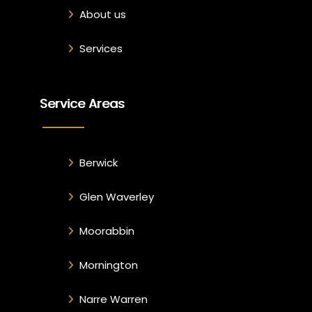
About us
Services
Service Areas
Berwick
Glen Waverley
Moorabbin
Mornington
Narre Warren