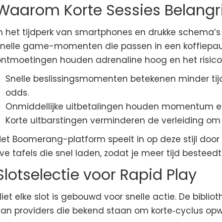
Waarom Korte Sessies Belangrij
n het tijdperk van smartphones en drukke schema’s
snelle game-momenten die passen in een koffiepau
ontmoetingen houden adrenaline hoog en het risico
Snelle beslissingsmomenten betekenen minder ti
odds.
Onmiddellijke uitbetalingen houden momentum en
Korte uitbarstingen verminderen de verleiding om v
et Boomerang-platform speelt in op deze stijl door
ive tafels die snel laden, zodat je meer tijd beste
Slotselectie voor Rapid Play
iet elke slot is gebouwd voor snelle actie. De bibli
an providers die bekend staan om korte‑cyclus opw