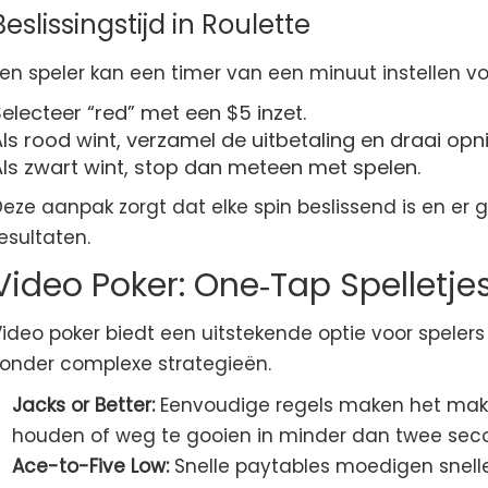
Beslissingstijd in Roulette
en speler kan een timer van een minuut instellen voo
electeer “red” met een $5 inzet.
ls rood wint, verzamel de uitbetaling en draai opn
ls zwart wint, stop dan meteen met spelen.
eze aanpak zorgt dat elke spin beslissend is en er
esultaten.
Video Poker: One‑Tap Spelletje
ideo poker biedt een uitstekende optie voor spelers
onder complexe strategieën.
Jacks or Better:
Eenvoudige regels maken het makke
houden of weg te gooien in minder dan twee sec
Ace-to-Five Low:
Snelle paytables moedigen snelle