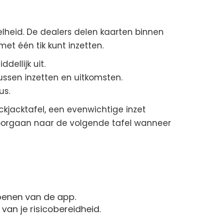
elheid. De dealers delen kaarten binnen
et één tik kunt inzetten.
ellijk uit.
ussen inzetten en uitkomsten.
us.
ckjacktafel, een evenwichtige inzet
doorgaan naar de volgende tafel wanneer
penen van de app.
 van je risicobereidheid.