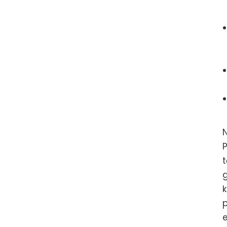
P
t
g
k
p