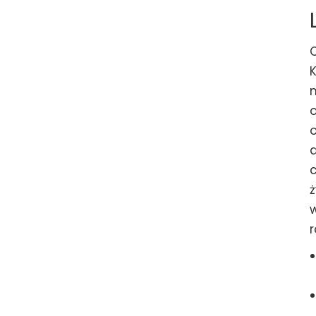
C
K
m
o
o
d
c
ż
w