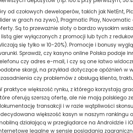
ierwszych depozytów (np. 100% przy pierwszym, 50% 
ry od czołowych deweloperów, takich jak NetEnt, P
lider w grach na żywo), Pragmatic Play, Novomatic c
ferty. Są to przeważnie sloty o bardzo wysokim wskaź
 listą gier wyłączonych z promocji lub tych z redu
liczają się tylko w 10-20%). Promocje i bonusy wyglą
arunki. Sprawdź, czy kasyno online Polska podaje i
elefonu czy adres e-mail, i czy są one łatwo widocz
podobne skargi, na przykład dotyczące opóźnień w
zasadnienia czy problemów z obsługą klienta, trakt
 praktyce większość rynku, z którego korzystają gra
tóre oferują szerszą ofertę, ale nie mają polskiego 
okumentację transakcji i w razie wątpliwości skon
Zdecydowana większość kasyn w naszym rankingu of
obilną działającą w przeglądarce na Androidzie i i
nternetowe legalne w sensie posiadania zagranicznej