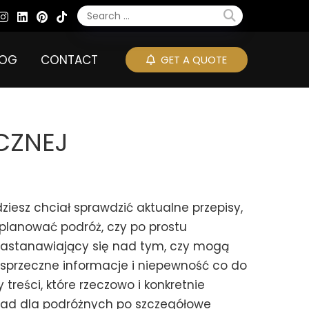
LOG
CONTACT
GET A QUOTE
CZNEJ
ziesz chciał sprawdzić aktualne przepisy,
zaplanować podróż, czy po prostu
zastanawiający się nad tym, czy mogą
 sprzeczne informacje i niepewność co do
treści, które rzeczowo i konkretnie
rad dla podróżnych po szczegółowe