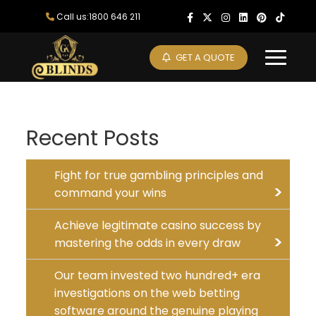
Skip
Call us:1800 646 211
to
content
GET A QUOTE
Recent Posts
Fight for true gambling principles and
command your wins
Achieve legitimate casino success by
mastering the odds in every draw
Our team invested two hundred+ era
investigations on the web betting
software around the genuine playing