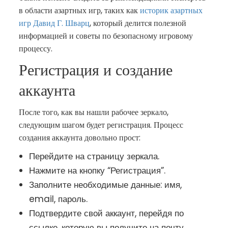
в области азартных игр, таких как
историк азартных
игр Давид Г. Шварц
, который делится полезной
информацией и советы по безопасному игровому
процессу.
Регистрация и создание
аккаунта
После того, как вы нашли рабочее зеркало,
следующим шагом будет регистрация. Процесс
создания аккаунта довольно прост:
Перейдите на страницу зеркала.
Нажмите на кнопку “Регистрация”.
Заполните необходимые данные: имя,
email, пароль.
Подтвердите свой аккаунт, перейдя по
ссылке, которую вы получите на почту.