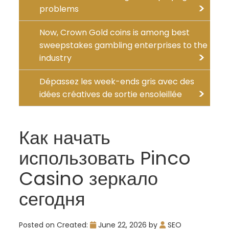
problems
Now, Crown Gold coins is among best
sweepstakes gambling enterprises to the
industry
Dépassez les week-ends gris avec des
idées créatives de sortie ensoleillée
Как начать
использовать Pinco
Casino зеркало
сегодня
Posted on
Created:
June 22, 2026
by
SEO