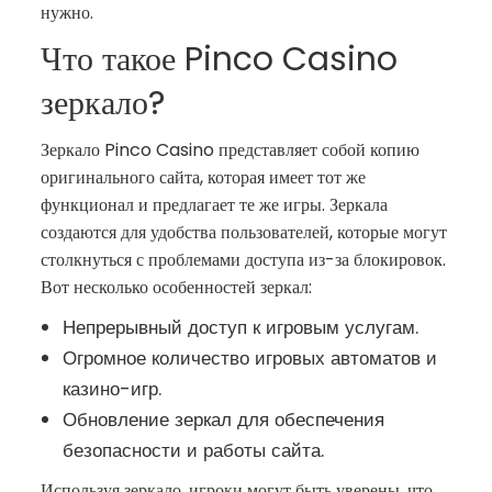
нужно.
Что такое Pinco Casino
зеркало?
Зеркало Pinco Casino представляет собой копию
оригинального сайта, которая имеет тот же
функционал и предлагает те же игры. Зеркала
создаются для удобства пользователей, которые могут
столкнуться с проблемами доступа из-за блокировок.
Вот несколько особенностей зеркал:
Непрерывный доступ к игровым услугам.
Огромное количество игровых автоматов и
казино-игр.
Обновление зеркал для обеспечения
безопасности и работы сайта.
Используя зеркало, игроки могут быть уверены, что