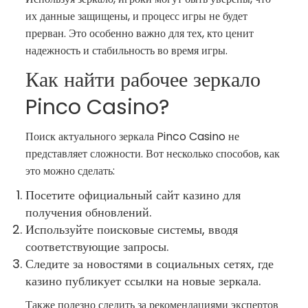
их данные защищены, и процесс игры не будет
прерван. Это особенно важно для тех, кто ценит
надежность и стабильность во время игры.
Как найти рабочее зеркало
Pinco Casino?
Поиск актуального зеркала Pinco Casino не
представляет сложности. Вот несколько способов, как
это можно сделать:
Посетите официальный сайт казино для
получения обновлений.
Используйте поисковые системы, вводя
соответствующие запросы.
Следите за новостями в социальных сетях, где
казино публикует ссылки на новые зеркала.
Также полезно следить за рекомендациями экспертов