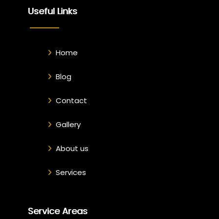
Useful Links
Home
Blog
Contact
Gallery
About us
Services
Service Areas