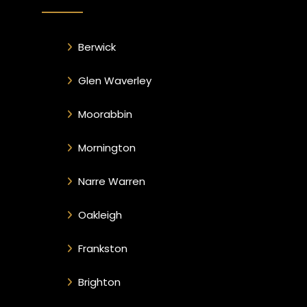
Berwick
Glen Waverley
Moorabbin
Mornington
Narre Warren
Oakleigh
Frankston
Brighton