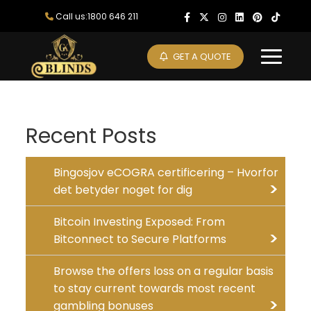
Skip
Call us:1800 646 211
to
content
GET A QUOTE
Recent Posts
Bingosjov eCOGRA certificering – Hvorfor
det betyder noget for dig
Bitcoin Investing Exposed: From
Bitconnect to Secure Platforms
Browse the offers loss on a regular basis
to stay current towards most recent
gambling bonuses