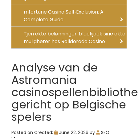
mfortune Casino Self‑Exclusion: A
Complete Guide
Tjen ekte belønninger: blackjack sine ekte
muligheter hos Rolldorado Casino
Analyse van de
Astromania
casinospellenbiblioth
gericht op Belgische
spelers
Posted on
Created:
June 22, 2026
by
SEO