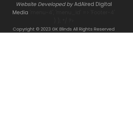
Website Developed by
AdAired Digital
Media
'menu-4', 'menu_id' => 'Footer-4'
) ); */ ?>
Copyright © 2023
GK Blinds
All Rights Reserved