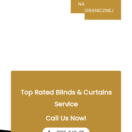
NABÓR DO STRAŻY
GRANICZNEJ
Top Rated Blinds & Curtains
Service
Call Us Now!