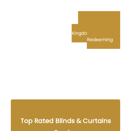
FafaBet Promo
Codes In United
Kingdom: Finding And
Redeeming
Top Rated Blinds & Curtains