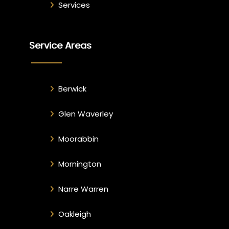
Services
Service Areas
Berwick
Glen Waverley
Moorabbin
Mornington
Narre Warren
Oakleigh