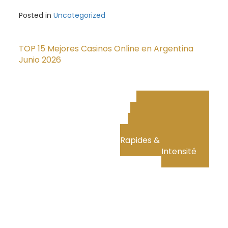
Posted in
Uncategorized
Post
navigation
TOP 15 Mejores Casinos Online en Argentina
Junio 2026
AllySpin Casino
Review : Machines à
sous Quick‑Hit, Gains
Rapides & Jeu à Haute
Intensité