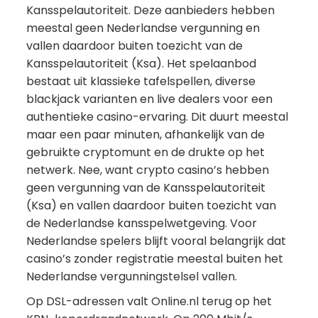
Kansspelautoriteit. Deze aanbieders hebben
meestal geen Nederlandse vergunning en
vallen daardoor buiten toezicht van de
Kansspelautoriteit (Ksa). Het spelaanbod
bestaat uit klassieke tafelspellen, diverse
blackjack varianten en live dealers voor een
authentieke casino-ervaring. Dit duurt meestal
maar een paar minuten, afhankelijk van de
gebruikte cryptomunt en de drukte op het
netwerk. Nee, want crypto casino’s hebben
geen vergunning van de Kansspelautoriteit
(Ksa) en vallen daardoor buiten toezicht van
de Nederlandse kansspelwetgeving. Voor
Nederlandse spelers blijft vooral belangrijk dat
casino’s zonder registratie meestal buiten het
Nederlandse vergunningstelsel vallen.
Op DSL-adressen valt Online.nl terug op het