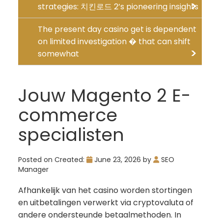
strategies: 치킨로드 2’s pioneering insights
The present day casino get is dependent
on limited investigation � that can shift
somewhat
Jouw Magento 2 E-
commerce
specialisten
Posted on
Created:
June 23, 2026
by
SEO
Manager
Afhankelijk van het casino worden stortingen
en uitbetalingen verwerkt via cryptovaluta of
andere ondersteunde betaalmethoden. In