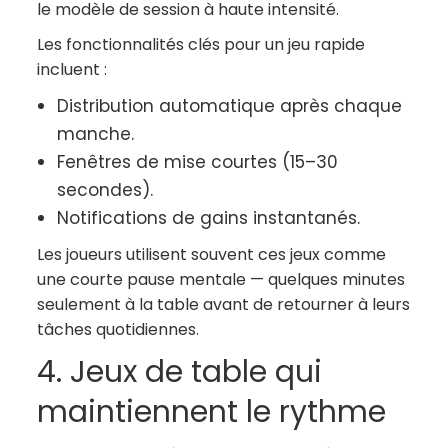
le modèle de session à haute intensité.
Les fonctionnalités clés pour un jeu rapide
incluent :
Distribution automatique après chaque
manche.
Fenêtres de mise courtes (15–30
secondes).
Notifications de gains instantanés.
Les joueurs utilisent souvent ces jeux comme
une courte pause mentale — quelques minutes
seulement à la table avant de retourner à leurs
tâches quotidiennes.
4. Jeux de table qui
maintiennent le rythme