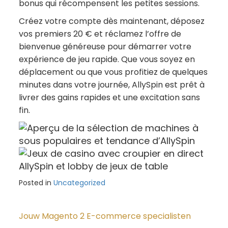
bonus qui récompensent les petites sessions.
Créez votre compte dès maintenant, déposez
vos premiers 20 € et réclamez l’offre de
bienvenue généreuse pour démarrer votre
expérience de jeu rapide. Que vous soyez en
déplacement ou que vous profitiez de quelques
minutes dans votre journée, AllySpin est prêt à
livrer des gains rapides et une excitation sans
fin.
Posted in
Uncategorized
Post
navigation
Jouw Magento 2 E-commerce specialisten