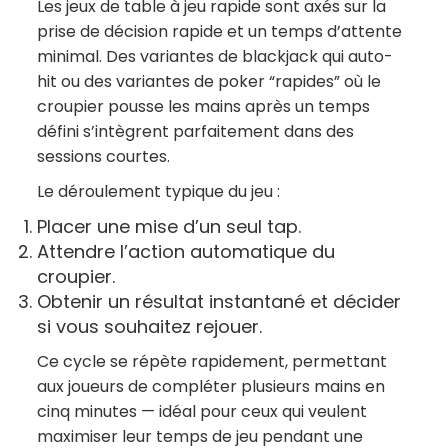
Les jeux de table à jeu rapide sont axés sur la
prise de décision rapide et un temps d’attente
minimal. Des variantes de blackjack qui auto-
hit ou des variantes de poker “rapides” où le
croupier pousse les mains après un temps
défini s’intègrent parfaitement dans des
sessions courtes.
Le déroulement typique du jeu :
Placer une mise d’un seul tap.
Attendre l’action automatique du
croupier.
Obtenir un résultat instantané et décider
si vous souhaitez rejouer.
Ce cycle se répète rapidement, permettant
aux joueurs de compléter plusieurs mains en
cinq minutes — idéal pour ceux qui veulent
maximiser leur temps de jeu pendant une