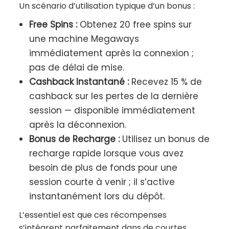
Un scénario d’utilisation typique d’un bonus :
Free Spins :
Obtenez 20 free spins sur
une machine Megaways
immédiatement après la connexion ;
pas de délai de mise.
Cashback Instantané :
Recevez 15 % de
cashback sur les pertes de la dernière
session — disponible immédiatement
après la déconnexion.
Bonus de Recharge :
Utilisez un bonus de
recharge rapide lorsque vous avez
besoin de plus de fonds pour une
session courte à venir ; il s’active
instantanément lors du dépôt.
L’essentiel est que ces récompenses
s’intègrent parfaitement dans de courtes