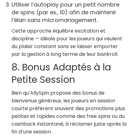
Utiliser l’autoplay pour un petit nombre
de spins (par ex., 10) afin de maintenir
l’élan sans micromanagement.
Cette approche équilibre excitation et
discipline — idéale pour les joueurs qui veulent
du plaisir constant sans se laisser emporter
par la gestion à long terme de leur bankroll.
8. Bonus Adaptés à la
Petite Session
Bien qu’AllySpin propose des bonus de
bienvenue généreux, les joueurs en session
courte préfèrent souvent des promotions plus
petites et rapides comme des free spins ou du
cashback instantané, à réclamer juste après la
fin d’une session.