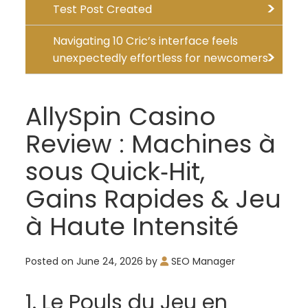
Test Post Created
Navigating 10 Cric’s interface feels
unexpectedly effortless for newcomers
AllySpin Casino
Review : Machines à
sous Quick‑Hit,
Gains Rapides & Jeu
à Haute Intensité
Posted on
June 24, 2026
by
SEO Manager
1. Le Pouls du Jeu en