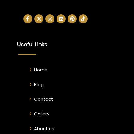
Useful Links
Home
Blog
Contact
Gallery
About us