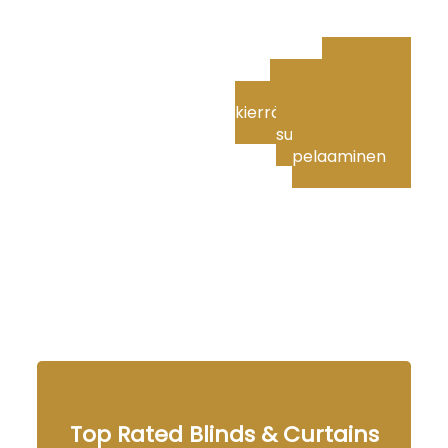
Parhaat
nettikasinot ilman
kierrätystä 2026 löydä
suosikkisi ja aloita
pelaaminen
Top Rated Blinds & Curtains