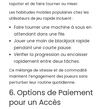
tapoter et de faire tourner ou miser.
Les habitudes mobiles populaires chez les
utilisateurs de jeu rapide incluent :
Faire tourner une machine à sous en
attendant dans une file.
Jouer une main de blackjack rapide
pendant une courte pause.
Vérifier la progression ou encaisser
rapidement entre deux tâches.
Ce mélange de vitesse et de commodité
maintient l’engagement des joueurs sans
perturber leur routine quotidienne.
6. Options de Paiement
pour un Accès