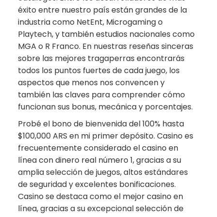
éxito entre nuestro país están grandes de la
industria como NetEnt, Microgaming o
Playtech, y también estudios nacionales como
MGA o R Franco. En nuestras reseñas sinceras
sobre las mejores tragaperras encontrarás
todos los puntos fuertes de cada juego, los
aspectos que menos nos convencen y
también las claves para comprender cómo
funcionan sus bonus, mecánica y porcentajes.
Probé el bono de bienvenida del 100% hasta
$100,000 ARS en mi primer depósito. Casino es
frecuentemente considerado el casino en
línea con dinero real número 1, gracias a su
amplia selección de juegos, altos estándares
de seguridad y excelentes bonificaciones.
Casino se destaca como el mejor casino en
línea, gracias a su excepcional selección de