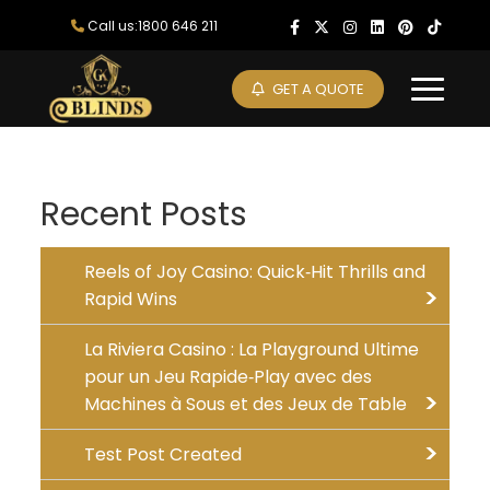
Skip
Call us:1800 646 211
to
content
GET A QUOTE
Recent Posts
Reels of Joy Casino: Quick‑Hit Thrills and
Rapid Wins
La Riviera Casino : La Playground Ultime
pour un Jeu Rapide‑Play avec des
Machines à Sous et des Jeux de Table
Test Post Created