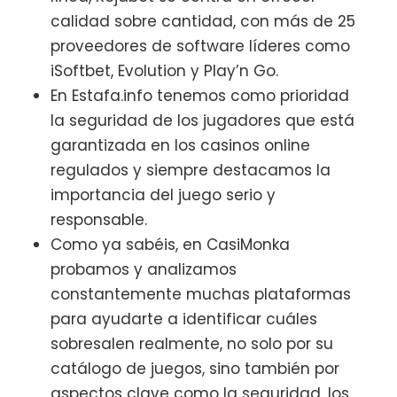
calidad sobre cantidad, con más de 25
proveedores de software líderes como
iSoftbet, Evolution y Play’n Go.
En Estafa.info tenemos como prioridad
la seguridad de los jugadores que está
garantizada en los casinos online
regulados y siempre destacamos la
importancia del juego serio y
responsable.
Como ya sabéis, en CasiMonka
probamos y analizamos
constantemente muchas plataformas
para ayudarte a identificar cuáles
sobresalen realmente, no solo por su
catálogo de juegos, sino también por
aspectos clave como la seguridad, los