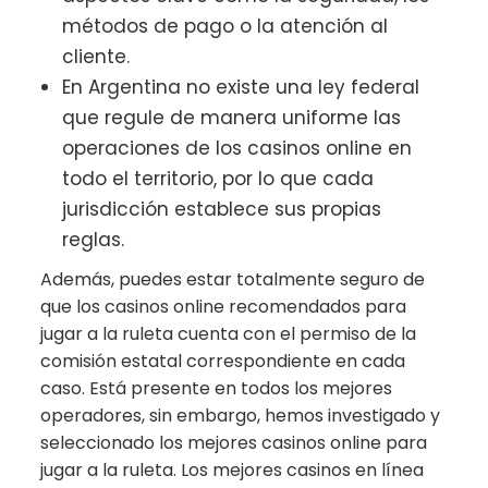
métodos de pago o la atención al
cliente.
En Argentina no existe una ley federal
que regule de manera uniforme las
operaciones de los casinos online en
todo el territorio, por lo que cada
jurisdicción establece sus propias
reglas.
Además, puedes estar totalmente seguro de
que los casinos online recomendados para
jugar a la ruleta cuenta con el permiso de la
comisión estatal correspondiente en cada
caso. Está presente en todos los mejores
operadores, sin embargo, hemos investigado y
seleccionado los mejores casinos online para
jugar a la ruleta. Los mejores casinos en línea