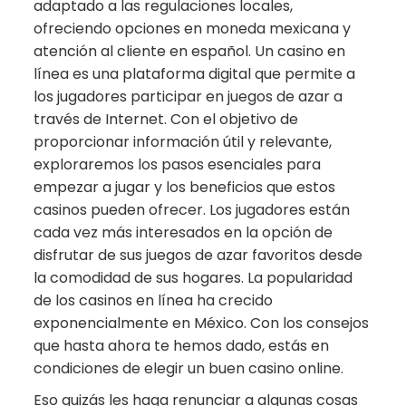
adaptado a las regulaciones locales,
ofreciendo opciones en moneda mexicana y
atención al cliente en español. Un casino en
línea es una plataforma digital que permite a
los jugadores participar en juegos de azar a
través de Internet. Con el objetivo de
proporcionar información útil y relevante,
exploraremos los pasos esenciales para
empezar a jugar y los beneficios que estos
casinos pueden ofrecer. Los jugadores están
cada vez más interesados en la opción de
disfrutar de sus juegos de azar favoritos desde
la comodidad de sus hogares. La popularidad
de los casinos en línea ha crecido
exponencialmente en México. Con los consejos
que hasta ahora te hemos dado, estás en
condiciones de elegir un buen casino online.
Eso quizás les haga renunciar a algunas cosas