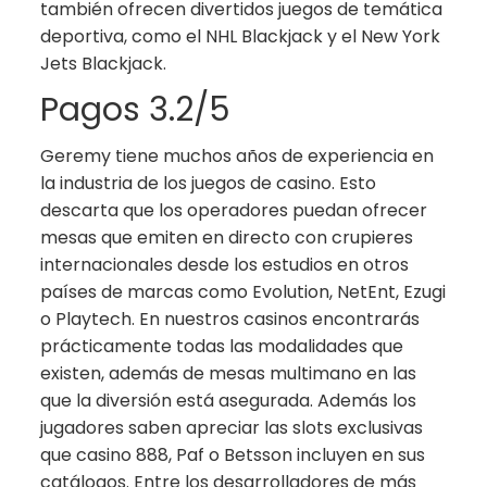
también ofrecen divertidos juegos de temática
deportiva, como el NHL Blackjack y el New York
Jets Blackjack.
Pagos 3.2/5
Geremy tiene muchos años de experiencia en
la industria de los juegos de casino. Esto
descarta que los operadores puedan ofrecer
mesas que emiten en directo con crupieres
internacionales desde los estudios en otros
países de marcas como Evolution, NetEnt, Ezugi
o Playtech. En nuestros casinos encontrarás
prácticamente todas las modalidades que
existen, además de mesas multimano en las
que la diversión está asegurada. Además los
jugadores saben apreciar las slots exclusivas
que casino 888, Paf o Betsson incluyen en sus
catálogos. Entre los desarrolladores de más