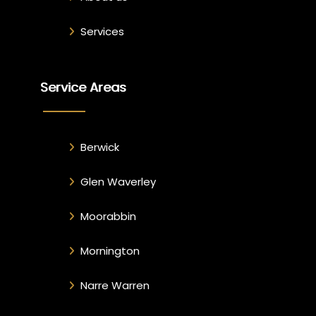
Services
Service Areas
Berwick
Glen Waverley
Moorabbin
Mornington
Narre Warren