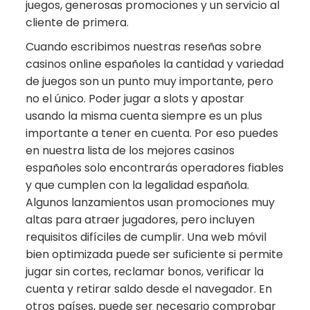
juegos, generosas promociones y un servicio al
cliente de primera.
Cuando escribimos nuestras reseñas sobre
casinos online españoles la cantidad y variedad
de juegos son un punto muy importante, pero
no el único. Poder jugar a slots y apostar
usando la misma cuenta siempre es un plus
importante a tener en cuenta. Por eso puedes
en nuestra lista de los mejores casinos
españoles solo encontrarás operadores fiables
y que cumplen con la legalidad española.
Algunos lanzamientos usan promociones muy
altas para atraer jugadores, pero incluyen
requisitos difíciles de cumplir. Una web móvil
bien optimizada puede ser suficiente si permite
jugar sin cortes, reclamar bonos, verificar la
cuenta y retirar saldo desde el navegador. En
otros países, puede ser necesario comprobar