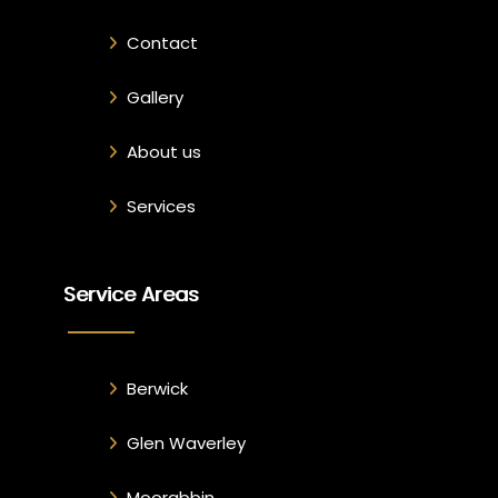
Contact
Gallery
About us
Services
Service Areas
Berwick
Glen Waverley
Moorabbin