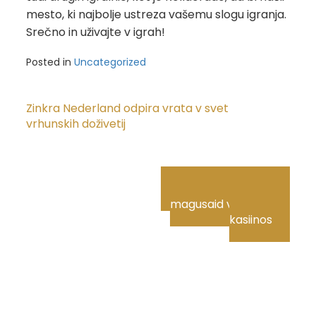
mesto, ki najbolje ustreza vašemu slogu igranja.
Srečno in uživajte v igrah!
Posted in
Uncategorized
Post
navigation
Zinkra Nederland odpira vrata v svet
vrhunskih doživetij
Suvehigedus väntab
magusaid võite online
kasiinos