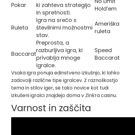
No Limit
Pokar
ki zahteva strategijo
Hold’em
in spretnosti.
Igra na srečo s
Ameriška
Ruleta
številnimi možnostmi
ruleta
stav.
Preprosta, a
razburljiva igra, ki
Speed
Baccarat
privablja mnoge
Baccarat
igralce.
Vsaka igra ponuja edinstveno izkušnjo, ki lahko
zadovolji različne tipe igralcev. Z raznolikostjo
tema in stilov iger, se tako novice kot tudi
izkušeni igralci znajdejo doma v Zinkra casinu.
Varnost in zaščita