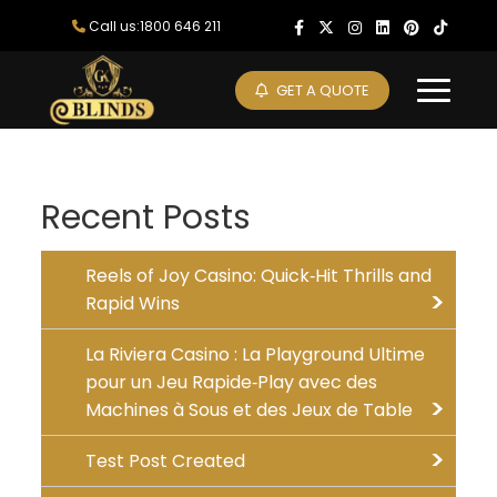
Skip
Call us:1800 646 211
to
content
GET A QUOTE
Recent Posts
Reels of Joy Casino: Quick‑Hit Thrills and
Rapid Wins
La Riviera Casino : La Playground Ultime
pour un Jeu Rapide‑Play avec des
Machines à Sous et des Jeux de Table
Test Post Created