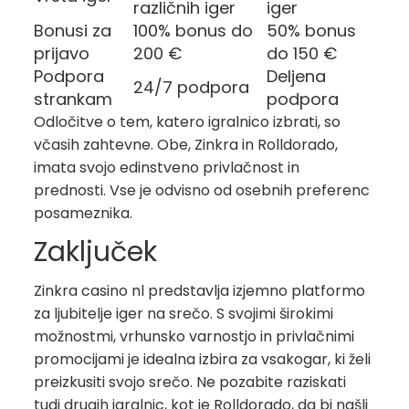
različnih iger
iger
Bonusi za
100% bonus do
50% bonus
prijavo
200 €
do 150 €
Podpora
Deljena
24/7 podpora
strankam
podpora
Odločitve o tem, katero igralnico izbrati, so
včasih zahtevne. Obe, Zinkra in Rolldorado,
imata svojo edinstveno privlačnost in
prednosti. Vse je odvisno od osebnih preferenc
posameznika.
Zaključek
Zinkra casino nl predstavlja izjemno platformo
za ljubitelje iger na srečo. S svojimi širokimi
možnostmi, vrhunsko varnostjo in privlačnimi
promocijami je idealna izbira za vsakogar, ki želi
preizkusiti svojo srečo. Ne pozabite raziskati
tudi drugih igralnic, kot je Rolldorado, da bi našli