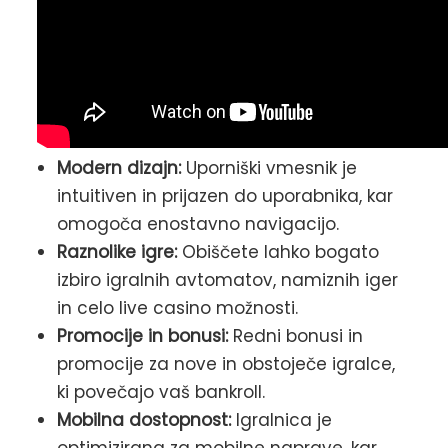
Modern dizajn:
Uporniški vmesnik je
intuitiven in prijazen do uporabnika, kar
omogoča enostavno navigacijo.
Raznolike igre:
Obiščete lahko bogato
izbiro igralnih avtomatov, namiznih iger
in celo live casino možnosti.
Promocije in bonusi:
Redni bonusi in
promocije za nove in obstoječe igralce,
ki povečajo vaš bankroll.
Mobilna dostopnost:
Igralnica je
optimizirana za mobilne naprave, kar