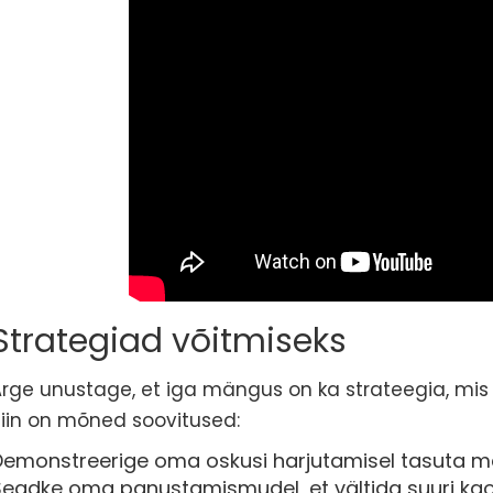
Strategiad võitmiseks
rge unustage, et iga mängus on ka strateegia, mis 
iin on mõned soovitused:
Demonstreerige oma oskusi harjutamisel tasuta 
Seadke oma panustamismudel, et vältida suuri kao