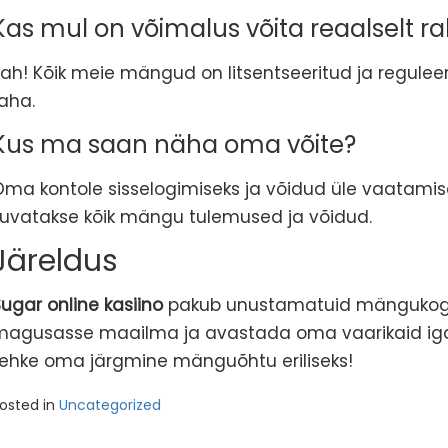
Kas mul on võimalus võita reaalselt r
ah! Kõik meie mängud on litsentseeritud ja reguleer
aha.
Kus ma saan näha oma võite?
ma kontole sisselogimiseks ja võidud üle vaatamis
kuvatakse kõik mängu tulemused ja võidud.
Järeldus
ugar online kasiino
pakub unustamatuid mängukogem
magusasse maailma ja avastada oma vaarikaid iga
tehke oma järgmine mänguõhtu eriliseks!
osted in
Uncategorized
Post