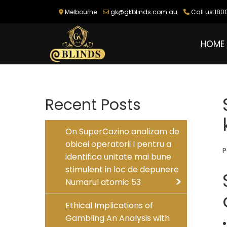
Skip
Melbourne
gk@gkblinds.com.au
Call us:1800
to
content
HOME
Recent Posts
On SuperCazino analizam de
obicei operatorii I pentru a
P
identifica unitate mai bune
stimulent in loc de depunere
Numarul atomic 53
Ethical Implications of
Gambling An Analysis with