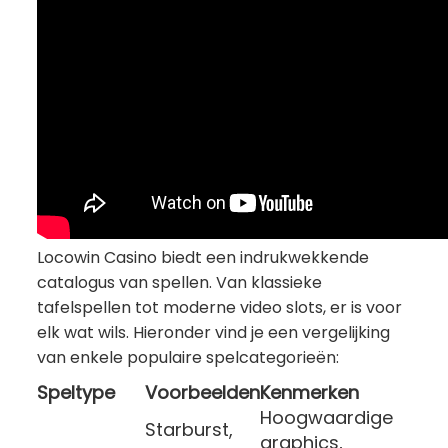
Locowin Casino biedt een indrukwekkende
catalogus van spellen. Van klassieke
tafelspellen tot moderne video slots, er is voor
elk wat wils. Hieronder vind je een vergelijking
van enkele populaire spelcategorieën:
Speltype
Voorbeelden
Kenmerken
Hoogwaardige
Starburst,
graphics,