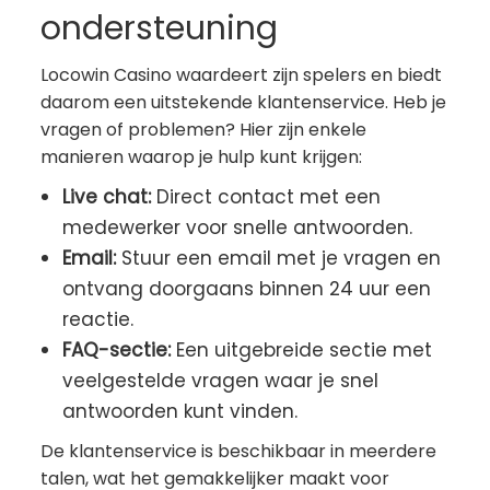
ondersteuning
Locowin Casino waardeert zijn spelers en biedt
daarom een uitstekende klantenservice. Heb je
vragen of problemen? Hier zijn enkele
manieren waarop je hulp kunt krijgen:
Live chat:
Direct contact met een
medewerker voor snelle antwoorden.
Email:
Stuur een email met je vragen en
ontvang doorgaans binnen 24 uur een
reactie.
FAQ-sectie:
Een uitgebreide sectie met
veelgestelde vragen waar je snel
antwoorden kunt vinden.
De klantenservice is beschikbaar in meerdere
talen, wat het gemakkelijker maakt voor