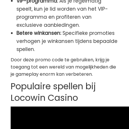
VIP-programma:
Als je regelmatig
speelt, kun je lid worden van het VIP-
programma en profiteren van
exclusieve aanbiedingen.
Betere winkansen:
Specifieke promoties
verhogen je winkansen tijdens bepaalde
spellen.
Door deze promo code te gebruiken, krijg je
toegang tot een wereld van mogelijkheden die
je gameplay enorm kan verbeteren.
Populaire spellen bij
Locowin Casino