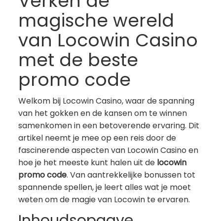
Verken de
magische wereld
van Locowin Casino
met de beste
promo code
Welkom bij Locowin Casino, waar de spanning
van het gokken en de kansen om te winnen
samenkomen in een betoverende ervaring. Dit
artikel neemt je mee op een reis door de
fascinerende aspecten van Locowin Casino en
hoe je het meeste kunt halen uit de
locowin
promo code
. Van aantrekkelijke bonussen tot
spannende spellen, je leert alles wat je moet
weten om de magie van Locowin te ervaren.
Inhoudsopgave