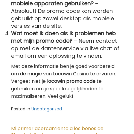
mobiele apparaten gebruiken?
–
Absoluut! De promo code kan worden
gebruikt op zowel desktop als mobiele
versies van de site.
Wat moet ik doen als ik problemen heb
met mijn promo code?
– Neem contact
op met de klantenservice via live chat of
email om een oplossing te vinden.
Met deze informatie ben je goed voorbereid
om de magie van Locowin Casino te ervaren.
Vergeet niet je
locowin promo code
te
gebruiken om je speelmogelijkheden te
maximaliseren. Veel geluk!
Posted in
Uncategorized
Post
navigation
Mi primer acercamiento a los bonos de