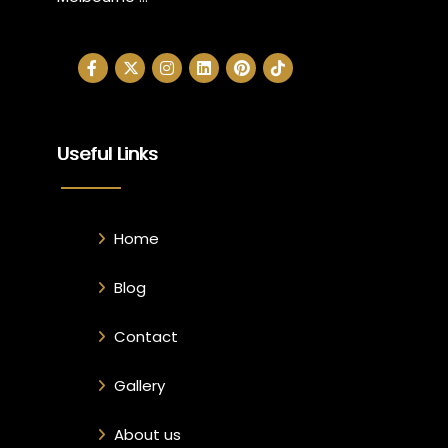
Useful Links
Home
Blog
Contact
Gallery
About us