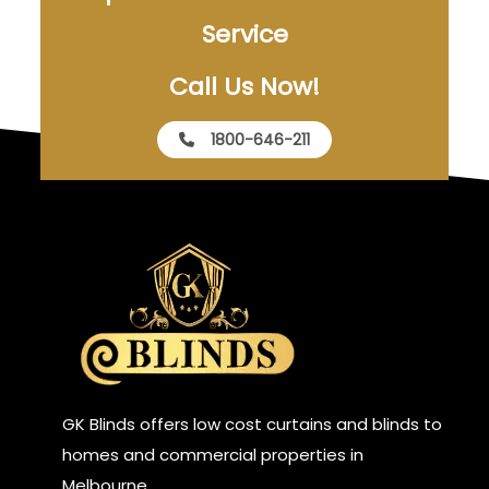
Service
Call Us Now!
1800-646-211
GK Blinds offers low cost curtains and blinds to
homes and commercial properties in
Melbourne …