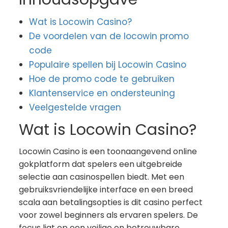
Wat is Locowin Casino?
De voordelen van de locowin promo
code
Populaire spellen bij Locowin Casino
Hoe de promo code te gebruiken
Klantenservice en ondersteuning
Veelgestelde vragen
Wat is Locowin Casino?
Locowin Casino is een toonaangevend online
gokplatform dat spelers een uitgebreide
selectie aan casinospellen biedt. Met een
gebruiksvriendelijke interface en een breed
scala aan betalingsopties is dit casino perfect
voor zowel beginners als ervaren spelers. De
focus ligt op een veilige en betrouwbare