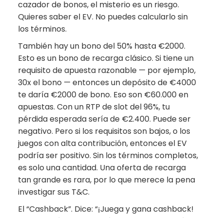
cazador de bonos, el misterio es un riesgo.
Quieres saber el EV. No puedes calcularlo sin
los términos.
También hay un bono del 50% hasta €2000.
Esto es un bono de recarga clásico. Si tiene un
requisito de apuesta razonable — por ejemplo,
30x el bono — entonces un depósito de €4000
te daría €2000 de bono. Eso son €60.000 en
apuestas. Con un RTP de slot del 96%, tu
pérdida esperada sería de €2.400. Puede ser
negativo. Pero si los requisitos son bajos, o los
juegos con alta contribución, entonces el EV
podría ser positivo. Sin los términos completos,
es solo una cantidad. Una oferta de recarga
tan grande es rara, por lo que merece la pena
investigar sus T&C.
El “Cashback”. Dice: “¡Juega y gana cashback!