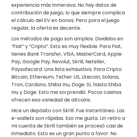
experiencia más inmersiva. No hay datos de
contribución de juego, lo que siempre complica
el cálculo del EV en bonos. Pero para el juego
regular, la oferta es decente.
Los métodos de pago son amplios. Divididos en
“Fiat” y “Cripto”. Esto es muy flexible. Para Fiat,
tienes Bank Transfer, VISA, MasterCard, Apple
Pay, Google Pay, Revolut, Skrill, Neteller,
Paysafecard. Una lista exhaustiva. Para Cripto:
Bitcoin, Ethereum, Tether US, Litecoin, Solana,
Tron, Cardano, Shiba Inu, Doge. Sí, hasta Shiba
Inu y Doge. Esto me sorprendió. Pocos casinos
ofrecen esa variedad de altcoins.
Hice un depósito con Skrill. Fue instantáneo. Las
e-wallets son rápidas. Eso me gusta. Un retiro a
mi cuenta de Skrill también se procesó casi de
inmediato. Esto es un gran punto a favor. No