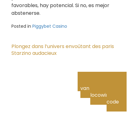
favorables, hay potencial. Si no, es mejor
abstenerse.
Posted in
Piggybet Casino
Post
navigation
Plongez dans l’univers envoûtant des paris
Starzino audacieux
Verken de magie
van winnen met de
locowin promo
code