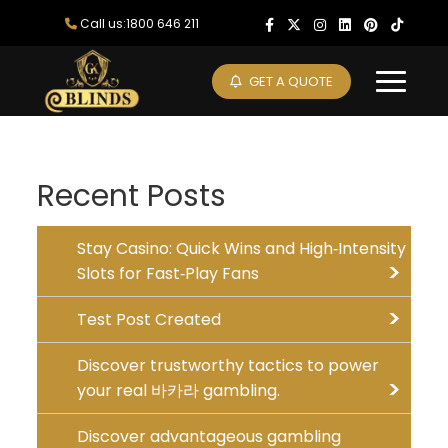
Skip
Call us:1800 646 211
to
content
GET A QUOTE
Recent Posts
Stay Casino: Quick Wins and High‑Intensity
Slots for Fast‑Play Fans
Test Post Created
Discover trustworthy tactics to power
your real 바카라 gambling.
Discover advantageous gambling