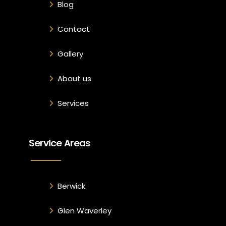
Blog
Contact
Gallery
About us
Services
Service Areas
Berwick
Glen Waverley