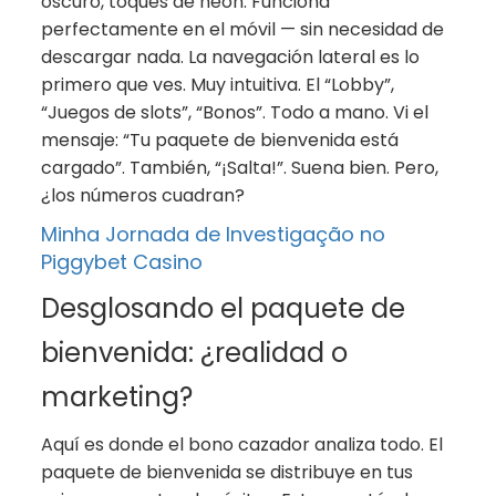
oscuro, toques de neón. Funciona
perfectamente en el móvil — sin necesidad de
descargar nada. La navegación lateral es lo
primero que ves. Muy intuitiva. El “Lobby”,
“Juegos de slots”, “Bonos”. Todo a mano. Vi el
mensaje: “Tu paquete de bienvenida está
cargado”. También, “¡Salta!”. Suena bien. Pero,
¿los números cuadran?
Minha Jornada de Investigação no
Piggybet Casino
Desglosando el paquete de
bienvenida: ¿realidad o
marketing?
Aquí es donde el bono cazador analiza todo. El
paquete de bienvenida se distribuye en tus