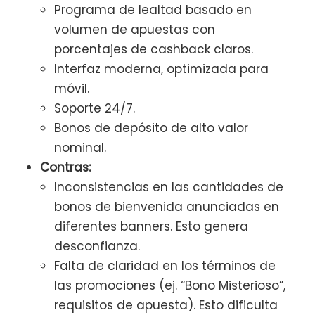
Programa de lealtad basado en
volumen de apuestas con
porcentajes de cashback claros.
Interfaz moderna, optimizada para
móvil.
Soporte 24/7.
Bonos de depósito de alto valor
nominal.
Contras:
Inconsistencias en las cantidades de
bonos de bienvenida anunciadas en
diferentes banners. Esto genera
desconfianza.
Falta de claridad en los términos de
las promociones (ej. “Bono Misterioso”,
requisitos de apuesta). Esto dificulta