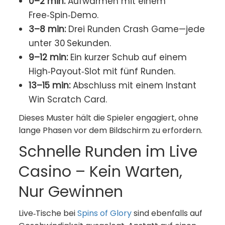
0–2 min:
Aufwärmen mit einem
Free‑Spin‑Demo.
3–8 min:
Drei Runden Crash Game—jede
unter 30 Sekunden.
9–12 min:
Ein kurzer Schub auf einem
High‑Payout‑Slot mit fünf Runden.
13–15 min:
Abschluss mit einem Instant
Win Scratch Card.
Dieses Muster hält die Spieler engagiert, ohne
lange Phasen vor dem Bildschirm zu erfordern.
Schnelle Runden im Live
Casino – Kein Warten,
Nur Gewinnen
Live‑Tische bei
Spins of Glory
sind ebenfalls auf