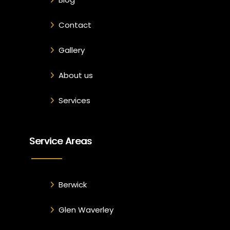
Contact
Gallery
About us
Services
Service Areas
Berwick
Glen Waverley