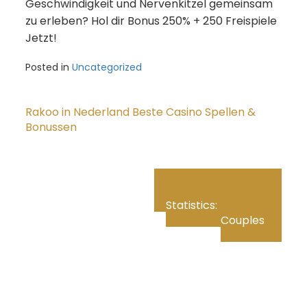
Geschwindigkeit und Nervenkitzel gemeinsam
zu erleben? Hol dir Bonus 250% + 250 Freispiele
Jetzt!
Posted in
Uncategorized
Post
navigation
Rakoo in Nederland Beste Casino Spellen &
Bonussen
Modern Relationship
Statistics: Insights For
Couples