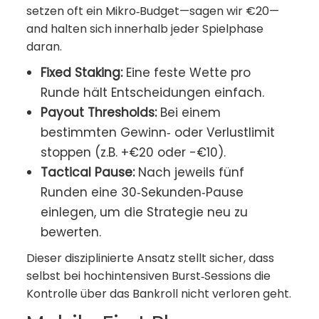
setzen oft ein Mikro‑Budget—sagen wir €20—
and halten sich innerhalb jeder Spielphase
daran.
Fixed Staking:
Eine feste Wette pro
Runde hält Entscheidungen einfach.
Payout Thresholds:
Bei einem
bestimmten Gewinn‑ oder Verlustlimit
stoppen (z.B. +€20 oder -€10).
Tactical Pause:
Nach jeweils fünf
Runden eine 30‑Sekunden‑Pause
einlegen, um die Strategie neu zu
bewerten.
Dieser disziplinierte Ansatz stellt sicher, dass
selbst bei hochintensiven Burst‑Sessions die
Kontrolle über das Bankroll nicht verloren geht.