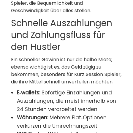
Spieler, die Bequemlichkeit und
Geschwindigkeit über alles stellen.
Schnelle Auszahlungen
und Zahlungsfluss für
den Hustler
Ein schneller Gewinn ist nur die halbe Miete;
ebenso wichtig ist es, das Geld zügig zu
bekommen, besonders für Kurz‑Session‑Spieler,
die ihre Mittel schnell umverteilen möchten.
E‑wallets:
Sofortige Einzahlungen und
Auszahlungen, die meist innerhalb von
24 Stunden verarbeitet werden.
Währungen:
Mehrere Fiat‑Optionen
verkürzen die Umrechnungszeit.