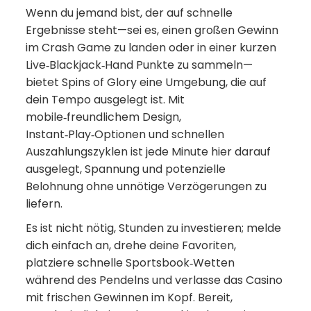
Wenn du jemand bist, der auf schnelle
Ergebnisse steht—sei es, einen großen Gewinn
im Crash Game zu landen oder in einer kurzen
Live‑Blackjack‑Hand Punkte zu sammeln—
bietet Spins of Glory eine Umgebung, die auf
dein Tempo ausgelegt ist. Mit
mobile‑freundlichem Design,
Instant‑Play‑Optionen und schnellen
Auszahlungszyklen ist jede Minute hier darauf
ausgelegt, Spannung und potenzielle
Belohnung ohne unnötige Verzögerungen zu
liefern.
Es ist nicht nötig, Stunden zu investieren; melde
dich einfach an, drehe deine Favoriten,
platziere schnelle Sportsbook‑Wetten
während des Pendelns und verlasse das Casino
mit frischen Gewinnen im Kopf. Bereit,