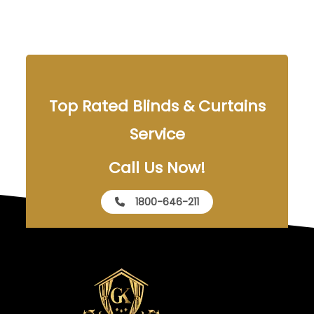
Top Rated Blinds & Curtains
Service
Call Us Now!
1800-646-211