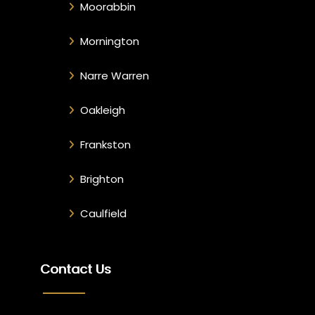
Moorabbin
Mornington
Narre Warren
Oakleigh
Frankston
Brighton
Caulfield
Contact Us