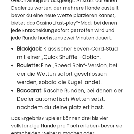
Geschwindigkeit ausgelegt. Anstatt auf einen
Dealer zu warten, der mehrere Hände austeilt,
bevor du eine neue Wette platzieren kannst,
bietet das Casino „fast‑play“-Modi, bei denen
jede Entscheidung sofort getroffen wird und
jede Runde höchstens zwei Minuten dauert.
Blackjack:
Klassischer Seven‑Card‑Stud
mit einer „Quick Shuffle“-Option.
Roulette:
Eine „Speed Spin“-Version, bei
der die Wetten sofort geschlossen
werden, sobald die Kugel landet.
Baccarat:
Rasche Runden, bei denen der
Dealer automatisch Wetten setzt,
nachdem du deine platziert hast.
Das Ergebnis? Spieler können drei bis vier
vollständige Hände pro Tisch erleben, bevor sie
entscheiden, weiterzumachen oder