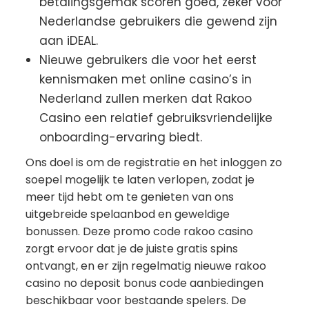
betalingsgemak scoren goed, zeker voor
Nederlandse gebruikers die gewend zijn
aan iDEAL.
Nieuwe gebruikers die voor het eerst
kennismaken met online casino’s in
Nederland zullen merken dat Rakoo
Casino een relatief gebruiksvriendelijke
onboarding-ervaring biedt.
Ons doel is om de registratie en het inloggen zo
soepel mogelijk te laten verlopen, zodat je
meer tijd hebt om te genieten van ons
uitgebreide spelaanbod en geweldige
bonussen. Deze promo code rakoo casino
zorgt ervoor dat je de juiste gratis spins
ontvangt, en er zijn regelmatig nieuwe rakoo
casino no deposit bonus code aanbiedingen
beschikbaar voor bestaande spelers. De