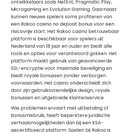
ontwikkelaars zoals NetEnt, Pragmatic Play,
Microgaming en Evolution Gaming. Daarnaast
kunnen nieuwe spelers soms profiteren van
een Rakoo casino no deposit bonus voor een
risicovrije start. Het Rakoo casino betrouwbaar
platform is beschikbaar voor spelers uit
Nederland van 18 jaar en ouder en biedt alle
tools en opties voor verantwoord gokken. Het
platform maakt gebruik van geavanceerde
SSL-encryptie voor maximale beveiliging en
biedt royale bonussen zonder verborgen
voorwaarden. Het casino onderscheidt zich
door zijn gebruiksvriendelijke design, royale
bonussen en uitgebreide klantenservice.
Wie problemen ervaart met uitbetaling of
bonusmisbruik, heeft beperktere juridische
verhaalsmogelijkheden dan bij een KSA-
gecertificeerd platform. Spelen bij Rakoo is