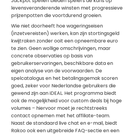
Jackpot spellen bieden spelers de kans op
levensveranderende winsten met progressieve
prijzenpotten die voortdurend groeien.
Wie niet doorheeft hoe wageringseisen
(inzetvereisten) werken, kan zijn stortingsgeld
kwijtraken zonder ooit een opneembare euro
te zien. Geen wollige omschrijvingen, maar
concrete observaties op basis van
gebruikerservaringen, beschikbare data en
eigen analyse van de voorwaarden. De
spelcatalogus en het betalingsgemak scoren
goed, zeker voor Nederlandse gebruikers die
gewend zijn aan iDEAL. Het programma biedt
ook de mogelijkheid voor custom deals bij hoge
volumes – hiervoor moet je rechtstreeks
contact opnemen met het affiliate-team.
Naast de standaard live chat en e-mail, biedt
Rakoo ook een uitgebreide FAQ-sectie en een