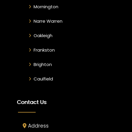
Mornington
Narre Warren
Oakleigh
Frankston
Brighton
Caulfield
Contact Us
Address