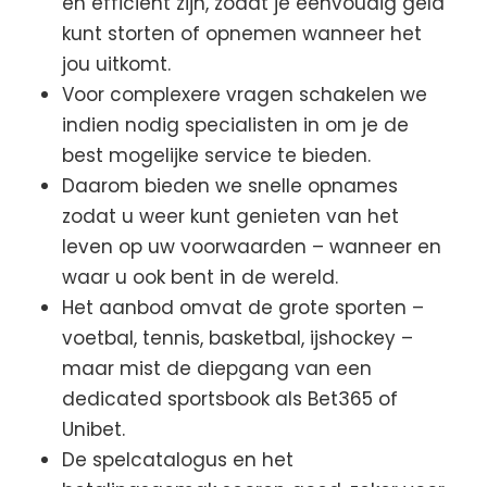
en efficiënt zijn, zodat je eenvoudig geld
kunt storten of opnemen wanneer het
jou uitkomt.
Voor complexere vragen schakelen we
indien nodig specialisten in om je de
best mogelijke service te bieden.
Daarom bieden we snelle opnames
zodat u weer kunt genieten van het
leven op uw voorwaarden – wanneer en
waar u ook bent in de wereld.
Het aanbod omvat de grote sporten –
voetbal, tennis, basketbal, ijshockey –
maar mist de diepgang van een
dedicated sportsbook als Bet365 of
Unibet.
De spelcatalogus en het