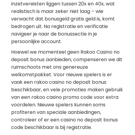
inzetvereisten liggen tussen 20x en 40x, wat
realistisch is maar zeker niet laag – wie
verwacht dat bonusgeld gratis geld is, komt
bedrogen uit. Na registratie en verificatie
navigeer je naar de bonussectie in je
persoonlijke account.
Hoewel we momenteel geen Rakoo Casino no
deposit bonus aanbieden, compenseren we dit
ruimschoots met ons genereuze
welkomstpakket. Voor nieuwe spelers is er
vaak een rakoo casino no deposit bonus
beschikbaar, en vele promoties maken gebruik
van een rakoo casino promo code voor extra
voordelen. Nieuwe spelers kunnen soms
profiteren van speciale aanbiedingen,
controleer of er een casino no deposit bonus
code beschikbaar is bij registratie.