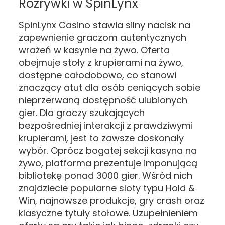
Rozrywki w SpinLynx
SpinLynx Casino stawia silny nacisk na
zapewnienie graczom autentycznych
wrażeń w kasynie na żywo. Oferta
obejmuje stoły z krupierami na żywo,
dostępne całodobowo, co stanowi
znaczący atut dla osób ceniących sobie
nieprzerwaną dostępność ulubionych
gier. Dla graczy szukających
bezpośredniej interakcji z prawdziwymi
krupierami, jest to zawsze doskonały
wybór. Oprócz bogatej sekcji kasyna na
żywo, platforma prezentuje imponującą
bibliotekę ponad 3000 gier. Wśród nich
znajdziecie popularne sloty typu Hold &
Win, najnowsze produkcje, gry crash oraz
klasyczne tytuły stołowe. Uzupełnieniem