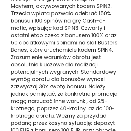
Mayhem, aktywowanych kodem SPIN2.
Trzecia wpłata pozwala odebrać 150%
bonusu i 100 spinów na grę Cash-o-
matic, wpisując kod SPIN3. Czwarty i
ostatni etap czeka z bonusem 100% oraz
50 dodatkowymi spinami na slot Busters
Bones, który uruchomicie kodem SPIN4.
Zrozumienie warunków obrotu jest
absolutnie kluczowe dla realizacji
potencjalnych wygranych. Standardowy
wymóg obrotu dla bonusów wynosi
zazwyczaj 30x kwotę bonusu. Należy
jednak pamiętać, że konkretne promocje
mogą narzucać inne warunki, od 25-
krotnego, poprzez 40-krotny, aż do 100-
krotnego obrotu. Weźmy za przykład
podaną przez kasyno sytuację: depozyt
100 EUR z bonusem 100 EUR, przy obrocie