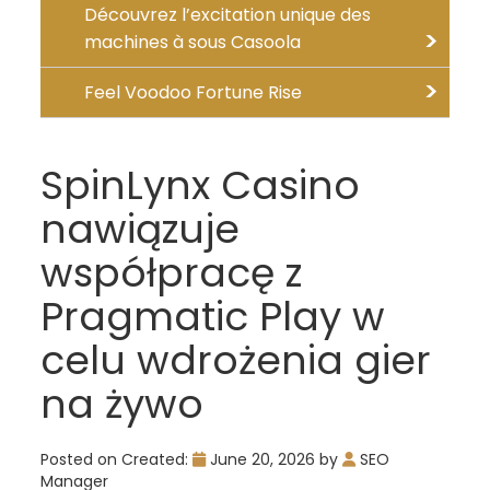
Découvrez l’excitation unique des
machines à sous Casoola
Feel Voodoo Fortune Rise
SpinLynx Casino
nawiązuje
współpracę z
Pragmatic Play w
celu wdrożenia gier
na żywo
Posted on
Created:
June 20, 2026
by
SEO
Manager