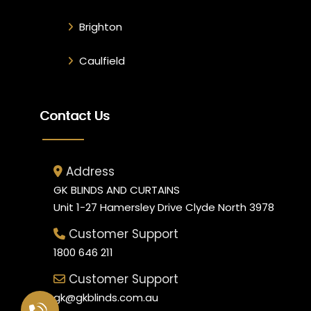
Brighton
Caulfield
Contact Us
Address
GK BLINDS AND CURTAINS
Unit 1-27 Hamersley Drive Clyde North 3978
Customer Support
1800 646 211
Customer Support
gk@gkblinds.com.au