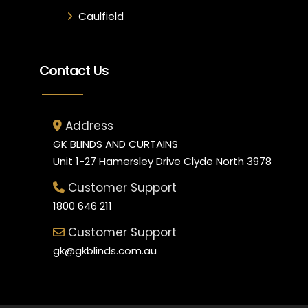
Caulfield
Contact Us
Address
GK BLINDS AND CURTAINS
Unit 1-27 Hamersley Drive Clyde North 3978
Customer Support
1800 646 211
Customer Support
gk@gkblinds.com.au