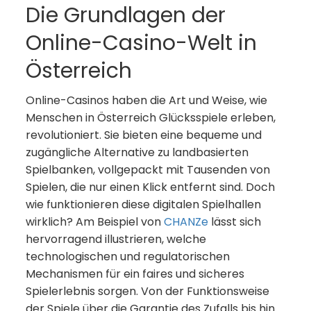
Die Grundlagen der
Online-Casino-Welt in
Österreich
Online-Casinos haben die Art und Weise, wie
Menschen in Österreich Glücksspiele erleben,
revolutioniert. Sie bieten eine bequeme und
zugängliche Alternative zu landbasierten
Spielbanken, vollgepackt mit Tausenden von
Spielen, die nur einen Klick entfernt sind. Doch
wie funktionieren diese digitalen Spielhallen
wirklich? Am Beispiel von
CHANZe
lässt sich
hervorragend illustrieren, welche
technologischen und regulatorischen
Mechanismen für ein faires und sicheres
Spielerlebnis sorgen. Von der Funktionsweise
der Spiele über die Garantie des Zufalls bis hin