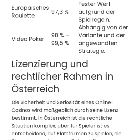
Fester Wert
Europäisches
97,3 %
aufgrund der
Roulette
Spielregeln.
Abhängig von der
98 % –
Variante und der
Video Poker
99,5 %
angewandten
Strategie.
Lizenzierung und
rechtlicher Rahmen in
Österreich
Die Sicherheit und Seriosität eines Online-
Casinos wird maßgeblich durch seine Lizenz
bestimmt. In Österreich ist die rechtliche
Situation komplex, aber für Spieler ist es
entscheidend, auf Plattformen zu spielen, die