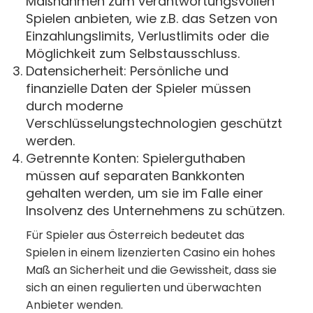
Maßnahmen zum verantwortungsvollen
Spielen anbieten, wie z.B. das Setzen von
Einzahlungslimits, Verlustlimits oder die
Möglichkeit zum Selbstausschluss.
Datensicherheit: Persönliche und
finanzielle Daten der Spieler müssen
durch moderne
Verschlüsselungstechnologien geschützt
werden.
Getrennte Konten: Spielerguthaben
müssen auf separaten Bankkonten
gehalten werden, um sie im Falle einer
Insolvenz des Unternehmens zu schützen.
Für Spieler aus Österreich bedeutet das
Spielen in einem lizenzierten Casino ein hohes
Maß an Sicherheit und die Gewissheit, dass sie
sich an einen regulierten und überwachten
Anbieter wenden.