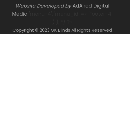
Website Developed by
AdAired Digital
Media
'menu-4', 'menu_id' => 'Footer-4'
) ); */ ?>
Copyright © 2023
GK Blinds
All Rights Reserved