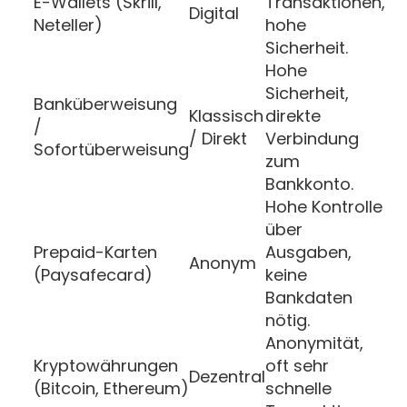
E-Wallets (Skrill,
Transaktionen,
Digital
Neteller)
hohe
Sicherheit.
Hohe
Sicherheit,
Banküberweisung
Klassisch
direkte
/
/ Direkt
Verbindung
Sofortüberweisung
zum
Bankkonto.
Hohe Kontrolle
über
Prepaid-Karten
Ausgaben,
Anonym
(Paysafecard)
keine
Bankdaten
nötig.
Anonymität,
Kryptowährungen
oft sehr
Dezentral
(Bitcoin, Ethereum)
schnelle