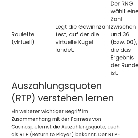
Der RNG
wählt ein
Zahl
Legt die Gewinnzahl
zwischen 
Roulette
fest, auf der die
und 36
(virtuell)
virtuelle Kugel
(bzw. 00),
landet.
die das
Ergebnis
der Rund
ist.
Auszahlungsquoten
(RTP) verstehen lernen
Ein weiterer wichtiger Begriff im
Zusammenhang mit der Fairness von
Casinospielen ist die Auszahlungsquote, auch
als RTP (Return to Player) bekannt. Der RTP-