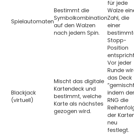
für jede
Bestimmt die
Walze ein
Symbolkombination
Zahl, die
Spielautomaten
auf den Walzen
einer
nach jedem Spin.
bestimmt
Stopp-
Position
entspricht
Vor jeder
Runde wi
das Deck
Mischt das digitale
“gemischt
Kartendeck und
Blackjack
indem de
bestimmt, welche
(virtuell)
RNG die
Karte als nächstes
Reihenfol
gezogen wird.
der Karte
neu
festlegt.