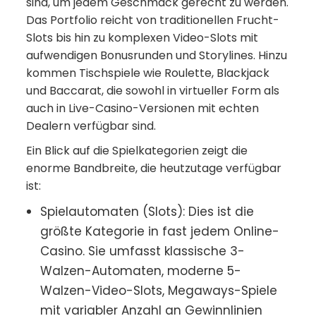
sind, um jedem Geschmack gerecht zu werden.
Das Portfolio reicht von traditionellen Frucht-
Slots bis hin zu komplexen Video-Slots mit
aufwendigen Bonusrunden und Storylines. Hinzu
kommen Tischspiele wie Roulette, Blackjack
und Baccarat, die sowohl in virtueller Form als
auch in Live-Casino-Versionen mit echten
Dealern verfügbar sind.
Ein Blick auf die Spielkategorien zeigt die
enorme Bandbreite, die heutzutage verfügbar
ist:
Spielautomaten (Slots): Dies ist die
größte Kategorie in fast jedem Online-
Casino. Sie umfasst klassische 3-
Walzen-Automaten, moderne 5-
Walzen-Video-Slots, Megaways-Spiele
mit variabler Anzahl an Gewinnlinien