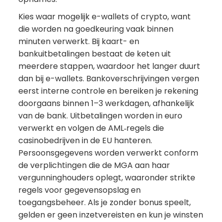
Kies waar mogelijk e-wallets of crypto, want
die worden na goedkeuring vaak binnen
minuten verwerkt. Bij kaart- en
bankuitbetalingen bestaat de keten uit
meerdere stappen, waardoor het langer duurt
dan bij e-wallets. Bankoverschrijvingen vergen
eerst interne controle en bereiken je rekening
doorgaans binnen 1–3 werkdagen, afhankelijk
van de bank. Uitbetalingen worden in euro
verwerkt en volgen de AML‑regels die
casinobedrijven in de EU hanteren.
Persoonsgegevens worden verwerkt conform
de verplichtingen die de MGA aan haar
vergunninghouders oplegt, waaronder strikte
regels voor gegevensopslag en
toegangsbeheer. Als je zonder bonus speelt,
gelden er geen inzetvereisten en kun je winsten