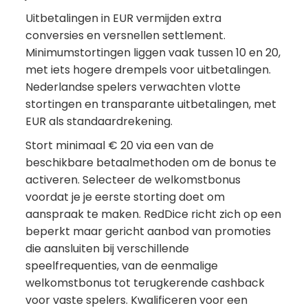
Uitbetalingen in EUR vermijden extra
conversies en versnellen settlement.
Minimumstortingen liggen vaak tussen 10 en 20,
met iets hogere drempels voor uitbetalingen.
Nederlandse spelers verwachten vlotte
stortingen en transparante uitbetalingen, met
EUR als standaardrekening.
Stort minimaal € 20 via een van de
beschikbare betaalmethoden om de bonus te
activeren. Selecteer de welkomstbonus
voordat je je eerste storting doet om
aanspraak te maken. RedDice richt zich op een
beperkt maar gericht aanbod van promoties
die aansluiten bij verschillende
speelfrequenties, van de eenmalige
welkomstbonus tot terugkerende cashback
voor vaste spelers. Kwalificeren voor een