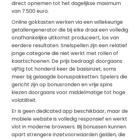
direct opnemen tot het dagelijkse maximum
van 7.500 euro.
Online gokkasten werken via een willekeurige
getallengenerator die bij elke draai een volledig
onafhankelijke uitkomst produceert, los van
eerdere resultaten. Snelspellen zijn een relatief
jonge categorie die niet werkt met rollen of
kaartschoenen. De prijs bedraagt doorgaans
vijftig tot honderd keer de basisinzet, soms
meer bij gelaagde bonuspakketten. Spelers die
gericht zijn op bonusronden en vrije spins
kiezen doorgaans voor middelmatige tot hoge
volatiliteit.
Er is geen dedicated app beschikbaar, maar de
mobiele website is volledig responsief en werkt
vlot in moderne browsers. Bij bonussen kunnen
apart strengere inzetvoorwaarden gelden, die