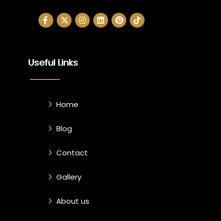
Useful Links
Home
Blog
Contact
Gallery
About us