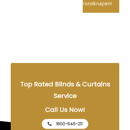
rondkruipen!
Top Rated Blinds & Curtains
Service
Call Us Now!
1800-646-211