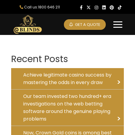
Skip
Call us:1800 646 211
to
content
GET A QUOTE
Recent Posts
Achieve legitimate casino success by
mastering the odds in every draw
Our team invested two hundred+ era
investigations on the web betting
software around the genuine playing
problems
Now, Crown Gold coins is among best