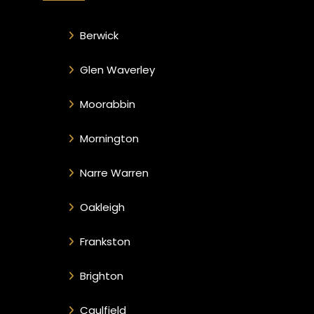
Berwick
Glen Waverley
Moorabbin
Mornington
Narre Warren
Oakleigh
Frankston
Brighton
Caulfield