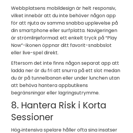
Webbplatsens mobildesign är helt responsiv,
vilket innebär att du inte behöver någon app
för att njuta av samma snabba upplevelse på
din smartphone eller surfplatta. Navigeringen
är strömlinjeformad: ett enkelt tryck på “Play
Now”-ikonen öppnar ditt favorit-snabbslot
eller live-spel direkt.
Eftersom det inte finns någon separat app att
ladda ner är du fri att snurra på ett slot medan
du är på tunnelbanan eller under lunchen utan
att behöva hantera appbutikens
begränsningar eller lagringsutrymme.
8. Hantera Risk i Korta
Sessioner
Hög‑intensiva spelare håller ofta sina insatser