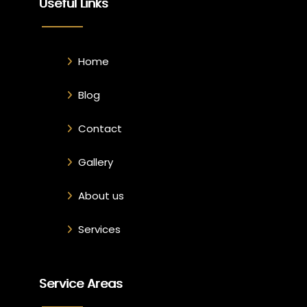
Useful Links
Home
Blog
Contact
Gallery
About us
Services
Service Areas