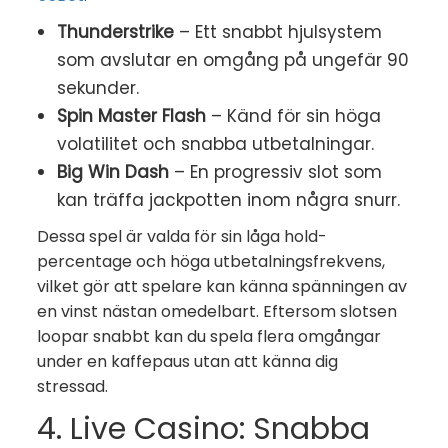
Thunderstrike
– Ett snabbt hjulsystem
som avslutar en omgång på ungefär 90
sekunder.
Spin Master Flash
– Känd för sin höga
volatilitet och snabba utbetalningar.
Big Win Dash
– En progressiv slot som
kan träffa jackpotten inom några snurr.
Dessa spel är valda för sin låga hold-
percentage och höga utbetalningsfrekvens,
vilket gör att spelare kan känna spänningen av
en vinst nästan omedelbart. Eftersom slotsen
loopar snabbt kan du spela flera omgångar
under en kaffepaus utan att känna dig
stressad.
4. Live Casino: Snabba