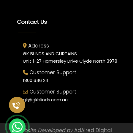
Contact Us
Address
GK BLINDS AND CURTAINS
Unit 1-27 Hamersley Drive Clyde North 3978
Customer Support
1800 646 211
Customer Support
gk@gkblinds.com.au
Website Developed by
AdAired Digital