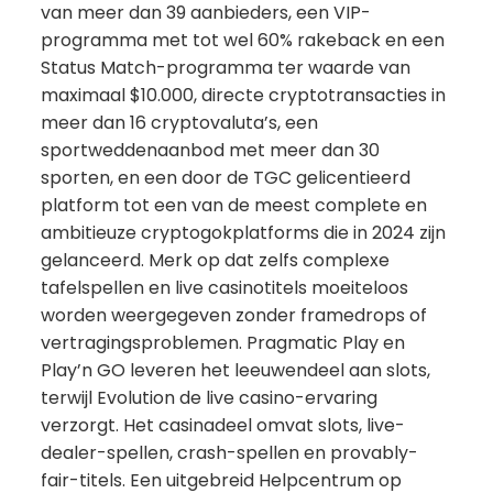
van meer dan 39 aanbieders, een VIP-
programma met tot wel 60% rakeback en een
Status Match-programma ter waarde van
maximaal $10.000, directe cryptotransacties in
meer dan 16 cryptovaluta’s, een
sportweddenaanbod met meer dan 30
sporten, en een door de TGC gelicentieerd
platform tot een van de meest complete en
ambitieuze cryptogokplatforms die in 2024 zijn
gelanceerd. Merk op dat zelfs complexe
tafelspellen en live casinotitels moeiteloos
worden weergegeven zonder framedrops of
vertragingsproblemen. Pragmatic Play en
Play’n GO leveren het leeuwendeel aan slots,
terwijl Evolution de live casino-ervaring
verzorgt. Het casinadeel omvat slots, live-
dealer-spellen, crash-spellen en provably-
fair-titels. Een uitgebreid Helpcentrum op