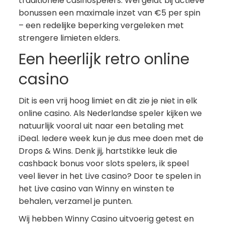
traditionele casinospelers. Wel geldt bij actieve
bonussen een maximale inzet van €5 per spin
– een redelijke beperking vergeleken met
strengere limieten elders.
Een heerlijk retro online
casino
Dit is een vrij hoog limiet en dit zie je niet in elk
online casino. Als Nederlandse speler kijken we
natuurlijk vooral uit naar een betaling met
iDeal. Iedere week kun je dus mee doen met de
Drops & Wins. Denk jij, hartstikke leuk die
cashback bonus voor slots spelers, ik speel
veel liever in het Live casino? Door te spelen in
het Live casino van Winny en winsten te
behalen, verzamel je punten.
Wij hebben Winny Casino uitvoerig getest en