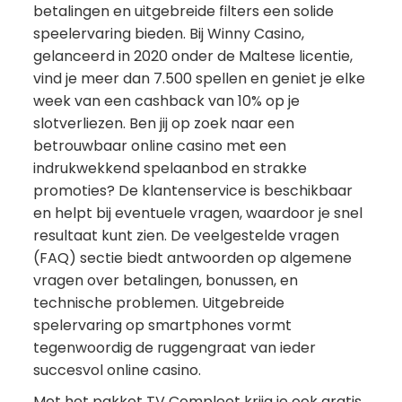
betalingen en uitgebreide filters een solide
speelervaring bieden. Bij Winny Casino,
gelanceerd in 2020 onder de Maltese licentie,
vind je meer dan 7.500 spellen en geniet je elke
week van een cashback van 10% op je
slotverliezen. Ben jij op zoek naar een
betrouwbaar online casino met een
indrukwekkend spelaanbod en strakke
promoties? De klantenservice is beschikbaar
en helpt bij eventuele vragen, waardoor je snel
resultaat kunt zien. De veelgestelde vragen
(FAQ) sectie biedt antwoorden op algemene
vragen over betalingen, bonussen, en
technische problemen. Uitgebreide
spelervaring op smartphones vormt
tegenwoordig de ruggengraat van ieder
succesvol online casino.
Met het pakket TV Compleet krijg je ook gratis