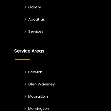
Gallery
About us
Services
Service Areas
Berwick
Glen Waverley
Moorabbin
Mornington