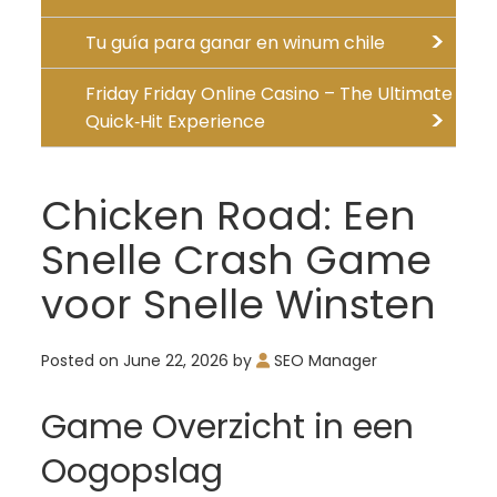
Tu guía para ganar en winum chile
Friday Friday Online Casino – The Ultimate
Quick‑Hit Experience
Chicken Road: Een
Snelle Crash Game
voor Snelle Winsten
Posted on
June 22, 2026
by
SEO Manager
Game Overzicht in een
Oogopslag