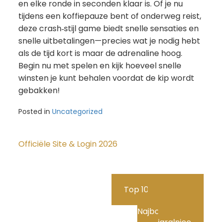
en elke ronde in seconden klaar is. Of je nu
tijdens een koffiepauze bent of onderweg reist,
deze crash‑stijl game biedt snelle sensaties en
snelle uitbetalingen—precies wat je nodig hebt
als de tijd kort is maar de adrenaline hoog.
Begin nu met spelen en kijk hoeveel snelle
winsten je kunt behalen voordat de kip wordt
gebakken!
Posted in
Uncategorized
Post
navigation
Officiële Site & Login 2026
Top 10 Online Casino
Slovenija 2026:
Najboljše spletne