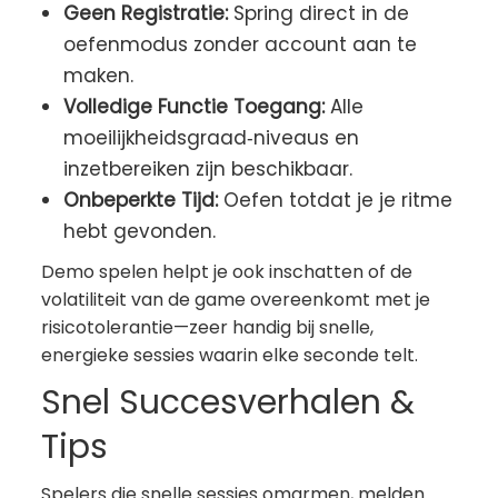
Geen Registratie:
Spring direct in de
oefenmodus zonder account aan te
maken.
Volledige Functie Toegang:
Alle
moeilijkheidsgraad‑niveaus en
inzetbereiken zijn beschikbaar.
Onbeperkte Tijd:
Oefen totdat je je ritme
hebt gevonden.
Demo spelen helpt je ook inschatten of de
volatiliteit van de game overeenkomt met je
risicotolerantie—zeer handig bij snelle,
energieke sessies waarin elke seconde telt.
Snel Succesverhalen &
Tips
Spelers die snelle sessies omarmen, melden