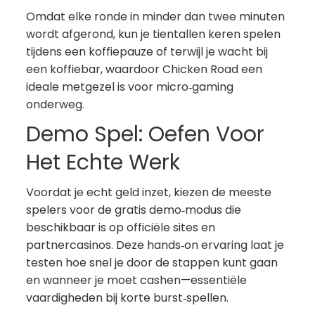
Omdat elke ronde in minder dan twee minuten
wordt afgerond, kun je tientallen keren spelen
tijdens een koffiepauze of terwijl je wacht bij
een koffiebar, waardoor Chicken Road een
ideale metgezel is voor micro‑gaming
onderweg.
Demo Spel: Oefen Voor
Het Echte Werk
Voordat je echt geld inzet, kiezen de meeste
spelers voor de gratis demo‑modus die
beschikbaar is op officiële sites en
partnercasinos. Deze hands‑on ervaring laat je
testen hoe snel je door de stappen kunt gaan
en wanneer je moet cashen—essentiële
vaardigheden bij korte burst‑spellen.