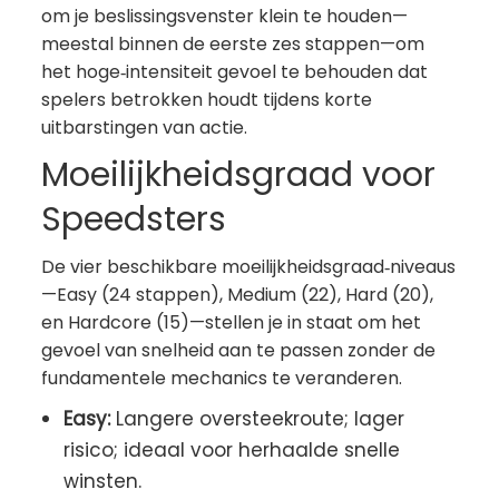
om je beslissingsvenster klein te houden—
meestal binnen de eerste zes stappen—om
het hoge‑intensiteit gevoel te behouden dat
spelers betrokken houdt tijdens korte
uitbarstingen van actie.
Moeilijkheidsgraad voor
Speedsters
De vier beschikbare moeilijkheidsgraad‑niveaus
—Easy (24 stappen), Medium (22), Hard (20),
en Hardcore (15)—stellen je in staat om het
gevoel van snelheid aan te passen zonder de
fundamentele mechanics te veranderen.
Easy:
Langere oversteekroute; lager
risico; ideaal voor herhaalde snelle
winsten.