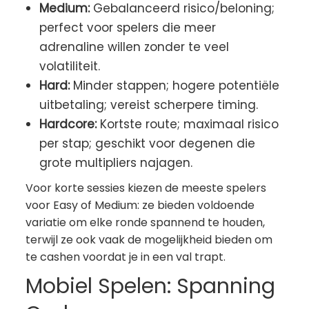
Medium:
Gebalanceerd risico/beloning;
perfect voor spelers die meer
adrenaline willen zonder te veel
volatiliteit.
Hard:
Minder stappen; hogere potentiële
uitbetaling; vereist scherpere timing.
Hardcore:
Kortste route; maximaal risico
per stap; geschikt voor degenen die
grote multipliers najagen.
Voor korte sessies kiezen de meeste spelers
voor Easy of Medium: ze bieden voldoende
variatie om elke ronde spannend te houden,
terwijl ze ook vaak de mogelijkheid bieden om
te cashen voordat je in een val trapt.
Mobiel Spelen: Spanning