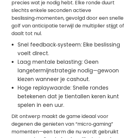
precies wat je nodig hebt. Elke ronde duurt
slechts enkele seconden actieve
beslissing‑momenten, gevolgd door een snelle
golf van anticipatie terwijl de multiplier stijgt of
daalt tot nul.
Snel feedback‑systeem: Elke beslissing
voelt direct.
Laag mentale belasting: Geen
langetermijnstrategie nodig—gewoon
kiezen wanneer je cashout.
Hoge replaywaarde: Snelle rondes
betekenen dat je tientallen keren kunt
spelen in een uur.
Dit ontwerp maakt de game ideaal voor
degenen die genieten van “micro‑gaming”
momenten—een term die nu wordt gebruikt