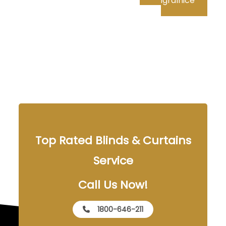
igralnice
Top Rated Blinds & Curtains
Service
Call Us Now!
1800-646-211