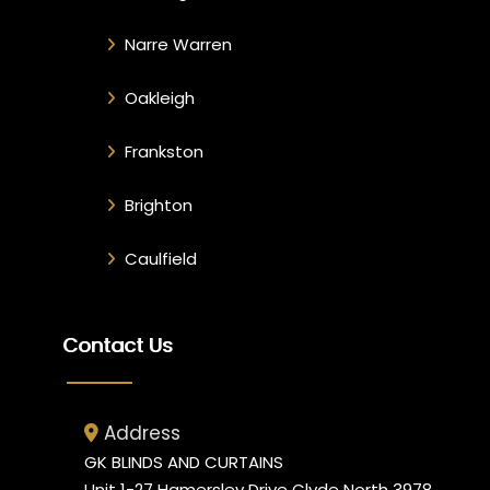
Narre Warren
Oakleigh
Frankston
Brighton
Caulfield
Contact Us
Address
GK BLINDS AND CURTAINS
Unit 1-27 Hamersley Drive Clyde North 3978