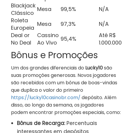
Blackjack
Mesa
99,5%
N/A
Clássico
Roleta
Mesa
97,3%
N/A
Europeia
Deal or
Cassino
Até R$
95,4%
No Deal
Ao Vivo
1.000.000
Bônus e Promoções
Um dos grandes diferenciais do
Lucky10
são
suas promoções generosas. Novos jogadores
são recebidos com um bônus de boas-vindas
que duplica o valor do primeiro
https://lucky10casinobr.com/
depósito. Além
disso, ao longo da semana, os jogadores
podem encontrar promoções especiais, como:
Bônus de Recarga:
Percentuais
interessantes em depósitos