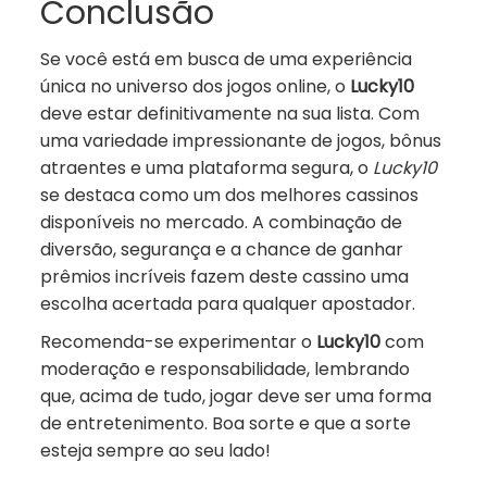
Conclusão
Se você está em busca de uma experiência
única no universo dos jogos online, o
Lucky10
deve estar definitivamente na sua lista. Com
uma variedade impressionante de jogos, bônus
atraentes e uma plataforma segura, o
Lucky10
se destaca como um dos melhores cassinos
disponíveis no mercado. A combinação de
diversão, segurança e a chance de ganhar
prêmios incríveis fazem deste cassino uma
escolha acertada para qualquer apostador.
Recomenda-se experimentar o
Lucky10
com
moderação e responsabilidade, lembrando
que, acima de tudo, jogar deve ser uma forma
de entretenimento. Boa sorte e que a sorte
esteja sempre ao seu lado!