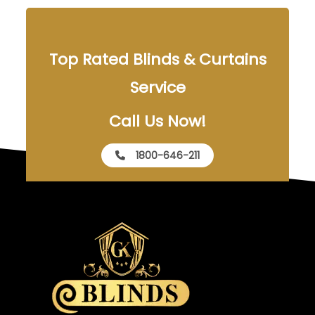
Top Rated Blinds & Curtains
Service
Call Us Now!
1800-646-211