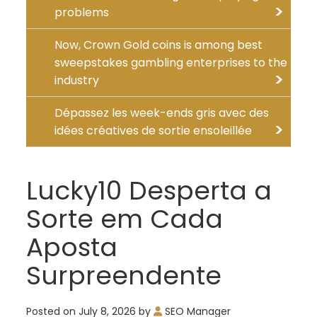
problems
Now, Crown Gold coins is among best
sweepstakes gambling enterprises to the
industry
Dépassez les week-ends gris avec des
idées créatives de sortie ensoleillée
Lucky10 Desperta a
Sorte em Cada
Aposta
Surpreendente
Posted on
July 8, 2026
by
SEO Manager