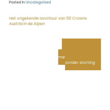
Posted in
Uncategorized
Post
navigation
Het ongekende avontuur van 50 Crowns
Austria in de Alpen
Verken de magie
van Starzino Casino
met gratis bonuscode
zonder storting