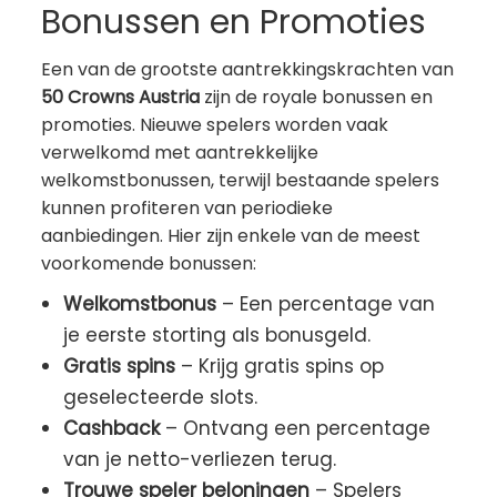
Bonussen en Promoties
Een van de grootste aantrekkingskrachten van
50 Crowns Austria
zijn de royale bonussen en
promoties. Nieuwe spelers worden vaak
verwelkomd met aantrekkelijke
welkomstbonussen, terwijl bestaande spelers
kunnen profiteren van periodieke
aanbiedingen. Hier zijn enkele van de meest
voorkomende bonussen:
Welkomstbonus
– Een percentage van
je eerste storting als bonusgeld.
Gratis spins
– Krijg gratis spins op
geselecteerde slots.
Cashback
– Ontvang een percentage
van je netto-verliezen terug.
Trouwe speler beloningen
– Spelers