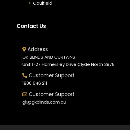
Caulfield
Contact Us
Address
GK BLINDS AND CURTAINS
Unit 1-27 Hamersley Drive Clyde North 3978
Customer Support
1800 646 211
Customer Support
gk@gkblinds.com.au