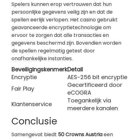
Spelers kunnen erop vertrouwen dat hun
persoonlijke gegevens veilig zijn en dat de
spellen eerlijk verlopen. Het casino gebruikt
geavanceerde encryptietechnologie om
ervoor te zorgen dat alle transacties en
gegevens beschermd zijn. Bovendien worden
de spellen regelmatig getest door
onafhankelijke instanties.
Beveiligingskenmerk
Detail
Encryptie
AES-256 bit encryptie
Gecertificeerd door
Fair Play
eCOGRA
Toegankelijk via
Klantenservice
meerdere kanalen
Conclusie
Samengevat biedt
50 Crowns Austria
een