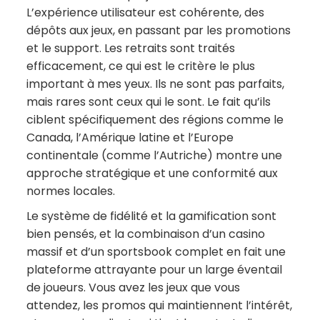
L’expérience utilisateur est cohérente, des
dépôts aux jeux, en passant par les promotions
et le support. Les retraits sont traités
efficacement, ce qui est le critère le plus
important à mes yeux. Ils ne sont pas parfaits,
mais rares sont ceux qui le sont. Le fait qu’ils
ciblent spécifiquement des régions comme le
Canada, l’Amérique latine et l’Europe
continentale (comme l’Autriche) montre une
approche stratégique et une conformité aux
normes locales.
Le système de fidélité et la gamification sont
bien pensés, et la combinaison d’un casino
massif et d’un sportsbook complet en fait une
plateforme attrayante pour un large éventail
de joueurs. Vous avez les jeux que vous
attendez, les promos qui maintiennent l’intérêt,