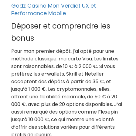
Godz Casino Mon Verdict UX et
Performance Mobile
Déposer et comprendre les
bonus
Pour mon premier dépôt, j’ai opté pour une
méthode classique: ma carte Visa. Les limites
sont raisonnables, de 10 € à 2 000 €. Si vous
préférez les e-wallets, Skrill et Neteller
acceptent des dépôts à partir de 35 €, et
jusqu’à 1 000 €. Les cryptomonnaies, elles,
offrent une flexibilité maximale, de 50 € à 20
000 €, avec plus de 20 options disponibles. J’ai
aussi remarqué des options comme Flexepin
jusqu’à 10 000 €, ce qui montre une volonté
d’offrir des solutions variées pour différents
profils de joueurs.