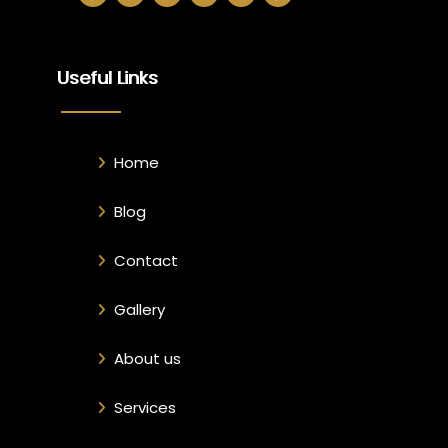
Useful Links
Home
Blog
Contact
Gallery
About us
Services