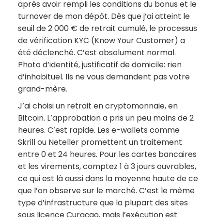
après avoir rempli les conditions du bonus et le
turnover de mon dépôt. Dès que j’ai atteint le
seuil de 2 000 € de retrait cumulé, le processus
de vérification KYC (Know Your Customer) a
été déclenché. C’est absolument normal.
Photo d’identité, justificatif de domicile: rien
d’inhabituel. Ils ne vous demandent pas votre
grand-mère.
J’ai choisi un retrait en cryptomonnaie, en
Bitcoin. L’approbation a pris un peu moins de 2
heures. C’est rapide. Les e-wallets comme
Skrill ou Neteller promettent un traitement
entre 0 et 24 heures. Pour les cartes bancaires
et les virements, comptez 1 à 3 jours ouvrables,
ce qui est là aussi dans la moyenne haute de ce
que l’on observe sur le marché. C’est le même
type d’infrastructure que la plupart des sites
sous licence Curaçao, mais l’exécution est