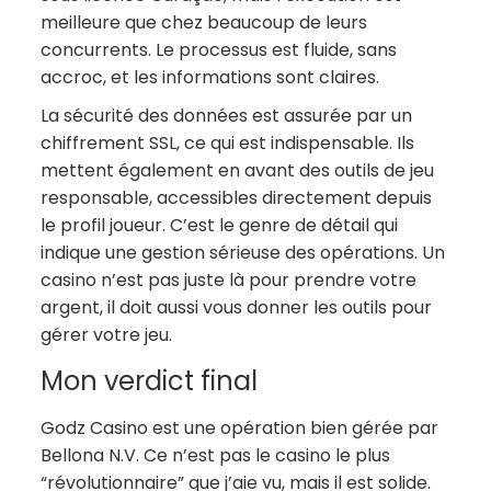
meilleure que chez beaucoup de leurs
concurrents. Le processus est fluide, sans
accroc, et les informations sont claires.
La sécurité des données est assurée par un
chiffrement SSL, ce qui est indispensable. Ils
mettent également en avant des outils de jeu
responsable, accessibles directement depuis
le profil joueur. C’est le genre de détail qui
indique une gestion sérieuse des opérations. Un
casino n’est pas juste là pour prendre votre
argent, il doit aussi vous donner les outils pour
gérer votre jeu.
Mon verdict final
Godz Casino est une opération bien gérée par
Bellona N.V. Ce n’est pas le casino le plus
“révolutionnaire” que j’aie vu, mais il est solide.