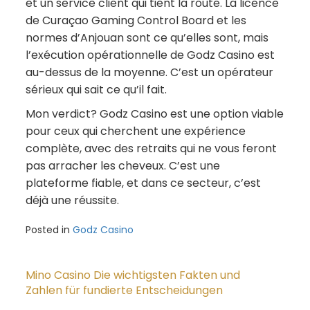
et un service client qui tient la route. La licence
de Curaçao Gaming Control Board et les
normes d’Anjouan sont ce qu’elles sont, mais
l’exécution opérationnelle de Godz Casino est
au-dessus de la moyenne. C’est un opérateur
sérieux qui sait ce qu’il fait.
Mon verdict? Godz Casino est une option viable
pour ceux qui cherchent une expérience
complète, avec des retraits qui ne vous feront
pas arracher les cheveux. C’est une
plateforme fiable, et dans ce secteur, c’est
déjà une réussite.
Posted in
Godz Casino
Post
navigation
Mino Casino Die wichtigsten Fakten und
Zahlen für fundierte Entscheidungen