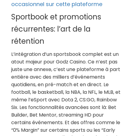
occasionnel sur cette plateforme
Sportbook et promotions
récurrentes: l’art de la
rétention
L’intégration d’un sportsbook complet est un
atout majeur pour Godz Casino. Ce n’est pas
juste une annexe, c’est une plateforme à part
entière avec des milliers d’événements
quotidiens, en pré-match et en direct. Le
football, le basketball, la NBA, la NFL, le MLB, et
même l’eSport avec Dota 2, CS:GO, Rainbow
Six. Les fonctionnalités avancées sont là: Bet
Builder, Bet Mentor, streaming HD pour
certains événements. Et des offres comme le
“0% Margin” sur certains sports ou les “Early