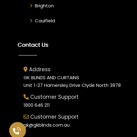
Brighton
Caulfield
Contact Us
Address
GK BLINDS AND CURTAINS
Unit 1-27 Hamersley Drive Clyde North 3978
Customer Support
1800 646 211
Customer Support
gk@gkblinds.com.au