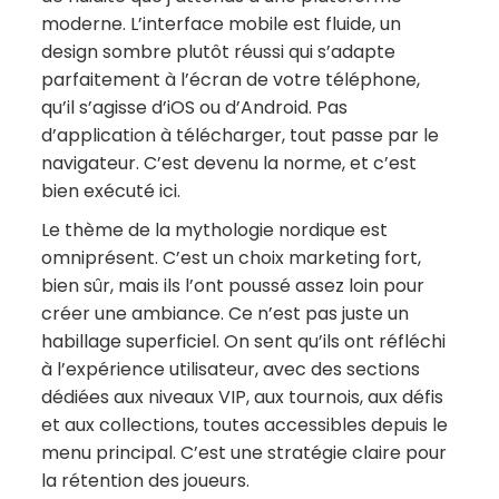
moderne. L’interface mobile est fluide, un
design sombre plutôt réussi qui s’adapte
parfaitement à l’écran de votre téléphone,
qu’il s’agisse d’iOS ou d’Android. Pas
d’application à télécharger, tout passe par le
navigateur. C’est devenu la norme, et c’est
bien exécuté ici.
Le thème de la mythologie nordique est
omniprésent. C’est un choix marketing fort,
bien sûr, mais ils l’ont poussé assez loin pour
créer une ambiance. Ce n’est pas juste un
habillage superficiel. On sent qu’ils ont réfléchi
à l’expérience utilisateur, avec des sections
dédiées aux niveaux VIP, aux tournois, aux défis
et aux collections, toutes accessibles depuis le
menu principal. C’est une stratégie claire pour
la rétention des joueurs.