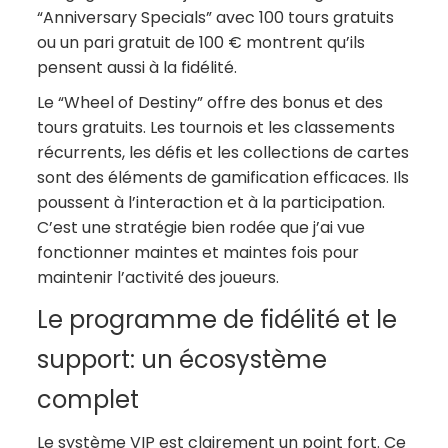
“Anniversary Specials” avec 100 tours gratuits
ou un pari gratuit de 100 € montrent qu’ils
pensent aussi à la fidélité.
Le “Wheel of Destiny” offre des bonus et des
tours gratuits. Les tournois et les classements
récurrents, les défis et les collections de cartes
sont des éléments de gamification efficaces. Ils
poussent à l’interaction et à la participation.
C’est une stratégie bien rodée que j’ai vue
fonctionner maintes et maintes fois pour
maintenir l’activité des joueurs.
Le programme de fidélité et le
support: un écosystème
complet
Le système VIP est clairement un point fort. Ce