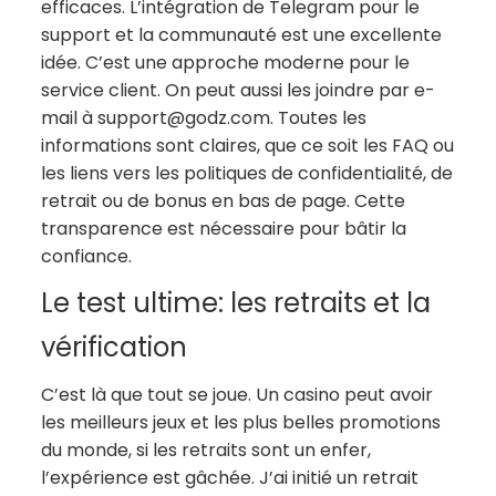
efficaces. L’intégration de Telegram pour le
support et la communauté est une excellente
idée. C’est une approche moderne pour le
service client. On peut aussi les joindre par e-
mail à support@godz.com. Toutes les
informations sont claires, que ce soit les FAQ ou
les liens vers les politiques de confidentialité, de
retrait ou de bonus en bas de page. Cette
transparence est nécessaire pour bâtir la
confiance.
Le test ultime: les retraits et la
vérification
C’est là que tout se joue. Un casino peut avoir
les meilleurs jeux et les plus belles promotions
du monde, si les retraits sont un enfer,
l’expérience est gâchée. J’ai initié un retrait