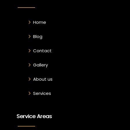
Home
Blog
Contact
Gallery
About us
Services
Service Areas