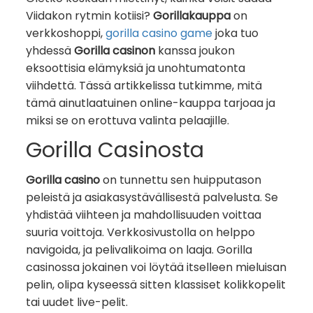
Viidakon rytmin kotiisi?
Gorillakauppa
on
verkkoshoppi,
gorilla casino game
joka tuo
yhdessä
Gorilla casinon
kanssa joukon
eksoottisia elämyksiä ja unohtumatonta
viihdettä. Tässä artikkelissa tutkimme, mitä
tämä ainutlaatuinen online-kauppa tarjoaa ja
miksi se on erottuva valinta pelaajille.
Gorilla Casinosta
Gorilla casino
on tunnettu sen huipputason
peleistä ja asiakasystävällisestä palvelusta. Se
yhdistää viihteen ja mahdollisuuden voittaa
suuria voittoja. Verkkosivustolla on helppo
navigoida, ja pelivalikoima on laaja. Gorilla
casinossa jokainen voi löytää itselleen mieluisan
pelin, olipa kyseessä sitten klassiset kolikkopelit
tai uudet live-pelit.