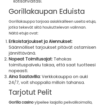
kotisohvaltasi.
Gorillakaupan Eduista
Gorillakauppa tarjoaa asiakkailleen useita etuja,
jotka tekevät siitä houkuttelevan valinnan.
Näitä etuja ovat:
Erikoistarjoukset ja Alennukset:
Säännölliset tarjoukset pitävät ostamisen
jännittävänä.
Nopeat Toimitusajat:
Tehokas
toimituspalvelu takaa, että saat tuotteesi
nopeasti.
Aina Saatavilla:
Verkkokauppa on auki
24/7, voit shoppaila milloin tahansa.
Tarjotut Pelit
Gorilla casino
ylpeilee laajalla pelivalikoimalla,