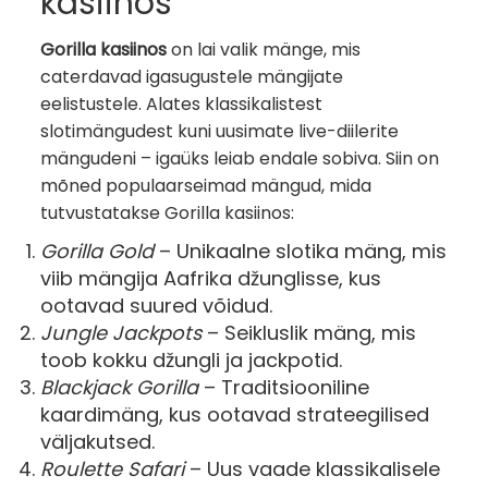
kasiinos
Gorilla kasiinos
on lai valik mänge, mis
caterdavad igasugustele mängijate
eelistustele. Alates klassikalistest
slotimängudest kuni uusimate live-diilerite
mängudeni – igaüks leiab endale sobiva. Siin on
mõned populaarseimad mängud, mida
tutvustatakse Gorilla kasiinos:
Gorilla Gold
– Unikaalne slotika mäng, mis
viib mängija Aafrika džunglisse, kus
ootavad suured võidud.
Jungle Jackpots
– Seikluslik mäng, mis
toob kokku džungli ja jackpotid.
Blackjack Gorilla
– Traditsiooniline
kaardimäng, kus ootavad strateegilised
väljakutsed.
Roulette Safari
– Uus vaade klassikalisele