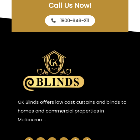
Call Us Now!
1800-646-211
GK Blinds offers low cost curtains and blinds to
homes and commercial properties in
Melbourne …