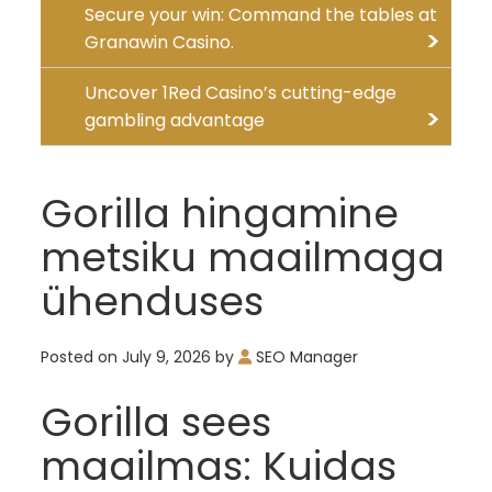
Secure your win: Command the tables at
Granawin Casino.
Uncover 1Red Casino’s cutting-edge
gambling advantage
Gorilla hingamine
metsiku maailmaga
ühenduses
Posted on
July 9, 2026
by
SEO Manager
Gorilla sees
maailmas: Kuidas