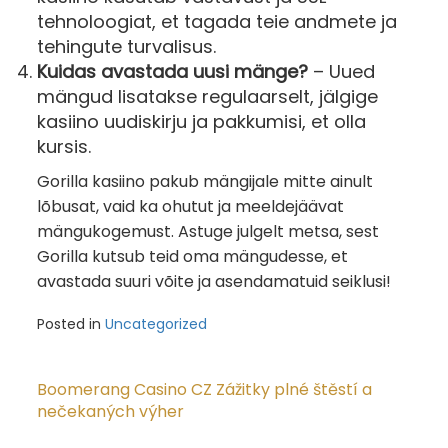
tehnoloogiat, et tagada teie andmete ja
tehingute turvalisus.
Kuidas avastada uusi mänge?
– Uued
mängud lisatakse regulaarselt, jälgige
kasiino uudiskirju ja pakkumisi, et olla
kursis.
Gorilla kasiino pakub mängijale mitte ainult
lõbusat, vaid ka ohutut ja meeldejäävat
mängukogemust. Astuge julgelt metsa, sest
Gorilla kutsub teid oma mängudesse, et
avastada suuri võite ja asendamatuid seiklusi!
Posted in
Uncategorized
Post
navigation
Boomerang Casino CZ Zážitky plné štěstí a
nečekaných výher