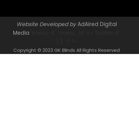
Website Developed by
AdAired Digital
Media
'menu-4', 'menu_id' => 'Footer-4'
) ); */ ?>
Copyright © 2023
GK Blinds
All Rights Reserved