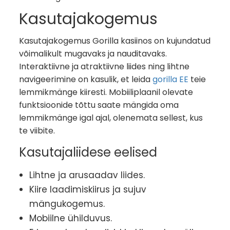
Kasutajakogemus
Kasutajakogemus Gorilla kasiinos on kujundatud
võimalikult mugavaks ja nauditavaks.
Interaktiivne ja atraktiivne liides ning lihtne
navigeerimine on kasulik, et leida
gorilla EE
teie
lemmikmänge kiiresti. Mobiiliplaanil olevate
funktsioonide tõttu saate mängida oma
lemmikmänge igal ajal, olenemata sellest, kus
te viibite.
Kasutajaliidese eelised
Lihtne ja arusaadav liides.
Kiire laadimiskiirus ja sujuv
mängukogemus.
Mobiilne ühilduvus.