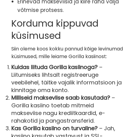
Erinevad makseviisid ja kiire raha välja
võtmise protsess.
Korduma kippuvad
küsimused
Siin oleme koos kokku pannud kõige levinumad
küsimused, mille leiame Gorilla kasiinost:
Kuidas liituda Gorilla kasiinoga?
–
Liitumiseks lihtsalt registreeruge
veebilehel, täitke vajalik informatsioon ja
kinnitage oma konto.
Milliseid makseviise saab kasutada?
–
Gorilla kasiino toetab mitmeid
makseviise nagu krediitkaardid, e-
rahakotid ja pangastransferid.
Kas Gorilla kasiino on turvaline?
– Jah,
kasiino kasutab vastavust ja SSL-