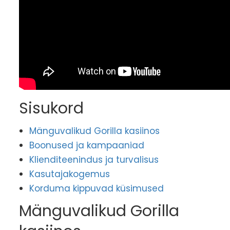
Sisukord
Mänguvalikud Gorilla kasiinos
Boonused ja kampaaniad
Klienditeenindus ja turvalisus
Kasutajakogemus
Korduma kippuvad küsimused
Mänguvalikud Gorilla