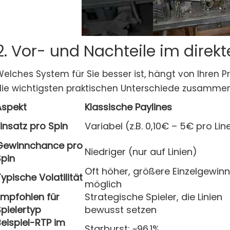
2. Vor- und Nachteile im direkt
elches System für Sie besser ist, hängt von Ihren P
die wichtigsten praktischen Unterschiede zusammen
Aspekt
Klassische Paylines
insatz pro Spin
Variabel (z.B. 0,10€ – 5€ pro Lin
Gewinnchance pro
Niedriger (nur auf Linien)
Spin
Oft höher, größere Einzelgewin
ypische Volatilität
möglich
Empfohlen für
Strategische Spieler, die Linien
pielertyp
bewusst setzen
eispiel-RTP im
Starburst: ~96.1%