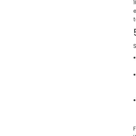
1
e
t
S
F