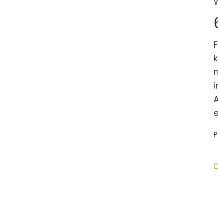
k
m
i
e
P
D