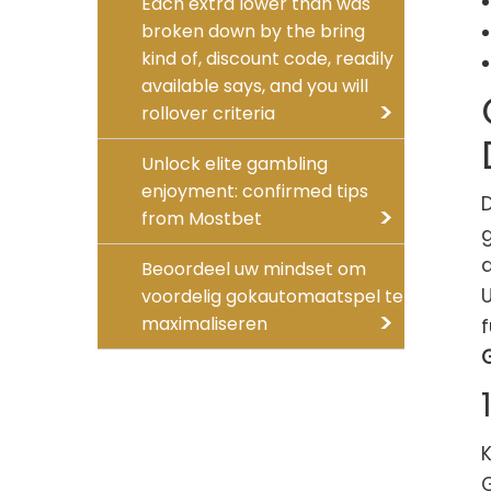
Each extra lower than was
broken down by the bring
kind of, discount code, readily
available says, and you will
rollover criteria
Unlock elite gambling
enjoyment: confirmed tips
D
from Mostbet
g
d
Beoordeel uw mindset om
U
voordelig gokautomaatspel te
maximaliseren
f
G
K
G