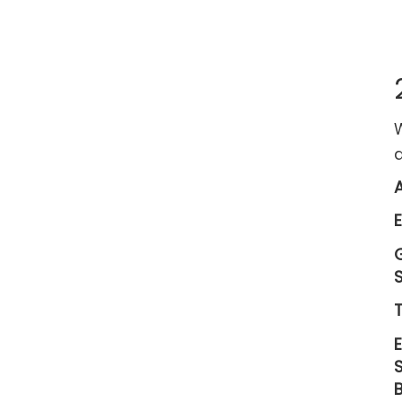
W
E
T
S
B