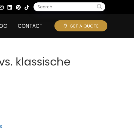
LOG
CONTACT
GET A QUOTE
s. klassische
s