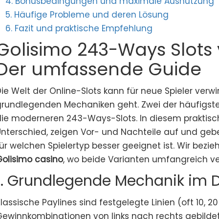
4. Bonusbedingungen und maximale Ausnutzung
5. Häufige Probleme und deren Lösung
6. Fazit und praktische Empfehlung
Golisimo 243-Ways Slots v
Der umfassende Guide
ie Welt der Online-Slots kann für neue Spieler verw
rundlegenden Mechaniken geht. Zwei der häufigste
ie moderneren 243-Ways-Slots. In diesem praktisch
nterschied, zeigen Vor- und Nachteile auf und ge
ür welchen Spielertyp besser geeignet ist. Wir bez
olisimo casino
, wo beide Varianten umfangreich ver
1. Grundlegende Mechanik im De
lassische Paylines sind festgelegte Linien (oft 10, 2
ewinnkombinationen von links nach rechts gebildet