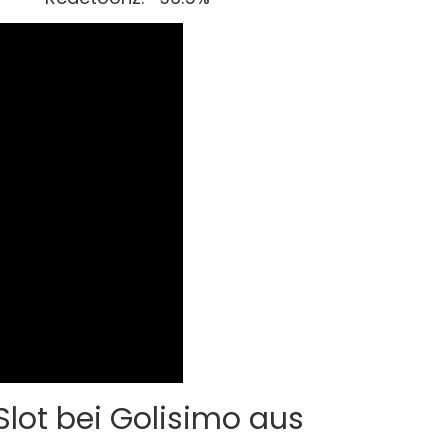
Slot bei Golisimo aus