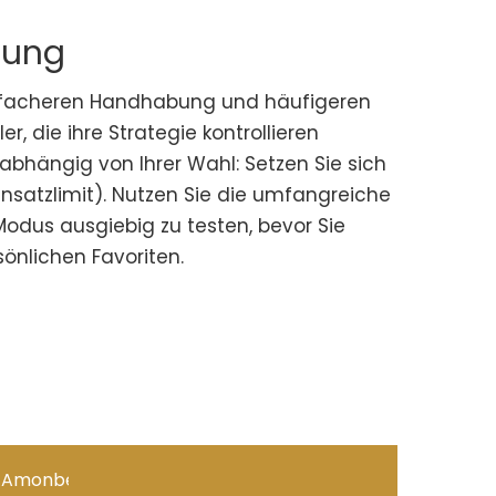
lung
infacheren Handhabung und häufigeren
r, die ihre Strategie kontrollieren
nabhängig von Ihrer Wahl: Setzen Sie sich
Einsatzlimit). Nutzen Sie die umfangreiche
dus ausgiebig zu testen, bevor Sie
sönlichen Favoriten.
Amonbet casino Dépôts instantanés : Quelles