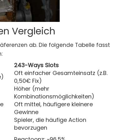
en Vergleich
räferenzen ab. Die folgende Tabelle fasst
:
243-Ways Slots
Oft einfacher Gesamteinsatz (z.B.
e)
0,50€ Fix)
Höher (mehr
Kombinationsmöglichkeiten)
ne
Oft mittel, häufigere kleinere
Gewinne
Spieler, die häufige Action
bevorzugen
Reactoonz: ~96.5%