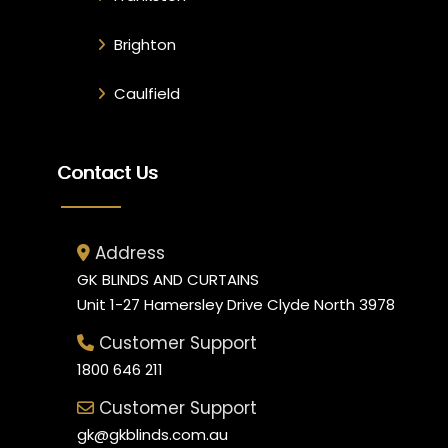
Brighton
Caulfield
Contact Us
Address
GK BLINDS AND CURTAINS
Unit 1-27 Hamersley Drive Clyde North 3978
Customer Support
1800 646 211
Customer Support
gk@gkblinds.com.au