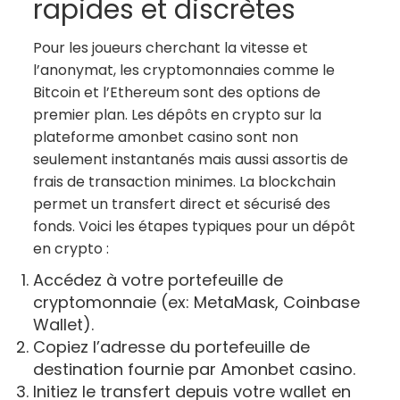
rapides et discrètes
Pour les joueurs cherchant la vitesse et
l’anonymat, les cryptomonnaies comme le
Bitcoin et l’Ethereum sont des options de
premier plan. Les dépôts en crypto sur la
plateforme amonbet casino sont non
seulement instantanés mais aussi assortis de
frais de transaction minimes. La blockchain
permet un transfert direct et sécurisé des
fonds. Voici les étapes typiques pour un dépôt
en crypto :
Accédez à votre portefeuille de
cryptomonnaie (ex: MetaMask, Coinbase
Wallet).
Copiez l’adresse du portefeuille de
destination fournie par Amonbet casino.
Initiez le transfert depuis votre wallet en