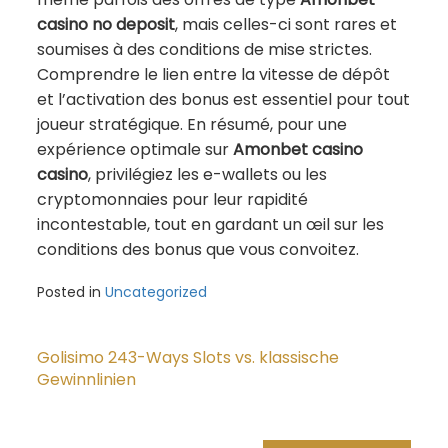
casino no deposit
, mais celles-ci sont rares et
soumises à des conditions de mise strictes.
Comprendre le lien entre la vitesse de dépôt
et l’activation des bonus est essentiel pour tout
joueur stratégique. En résumé, pour une
expérience optimale sur
Amonbet casino
casino
, privilégiez les e-wallets ou les
cryptomonnaies pour leur rapidité
incontestable, tout en gardant un œil sur les
conditions des bonus que vous convoitez.
Posted in
Uncategorized
Post
navigation
Golisimo 243-Ways Slots vs. klassische
Gewinnlinien