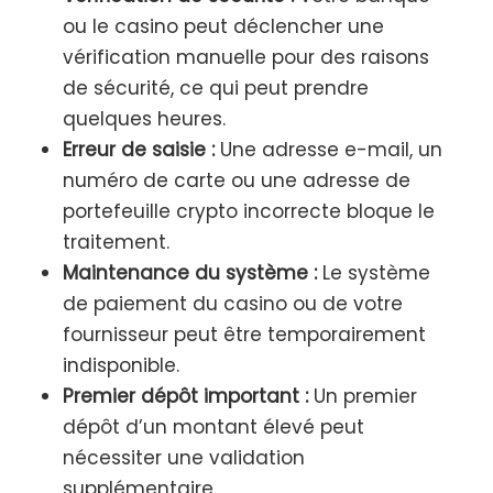
ou le casino peut déclencher une
vérification manuelle pour des raisons
de sécurité, ce qui peut prendre
quelques heures.
Erreur de saisie :
Une adresse e-mail, un
numéro de carte ou une adresse de
portefeuille crypto incorrecte bloque le
traitement.
Maintenance du système :
Le système
de paiement du casino ou de votre
fournisseur peut être temporairement
indisponible.
Premier dépôt important :
Un premier
dépôt d’un montant élevé peut
nécessiter une validation
supplémentaire.