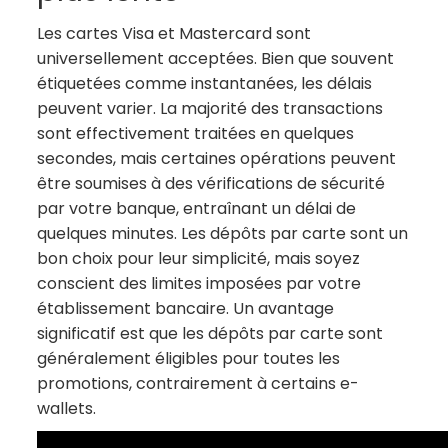
Les cartes Visa et Mastercard sont
universellement acceptées. Bien que souvent
étiquetées comme instantanées, les délais
peuvent varier. La majorité des transactions
sont effectivement traitées en quelques
secondes, mais certaines opérations peuvent
être soumises à des vérifications de sécurité
par votre banque, entraînant un délai de
quelques minutes. Les dépôts par carte sont un
bon choix pour leur simplicité, mais soyez
conscient des limites imposées par votre
établissement bancaire. Un avantage
significatif est que les dépôts par carte sont
généralement éligibles pour toutes les
promotions, contrairement à certains e-
wallets.