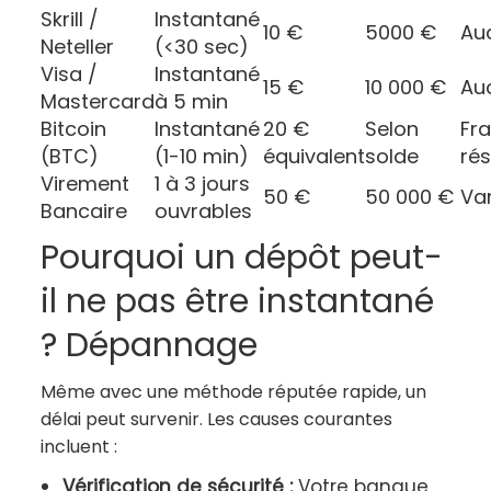
Skrill /
Instantané
10 €
5000 €
Au
Neteller
(<30 sec)
Visa /
Instantané
15 €
10 000 €
Au
Mastercard
à 5 min
Bitcoin
Instantané
20 €
Selon
Fra
(BTC)
(1-10 min)
équivalent
solde
ré
Virement
1 à 3 jours
50 €
50 000 €
Va
Bancaire
ouvrables
Pourquoi un dépôt peut-
il ne pas être instantané
? Dépannage
Même avec une méthode réputée rapide, un
délai peut survenir. Les causes courantes
incluent :
Vérification de sécurité :
Votre banque