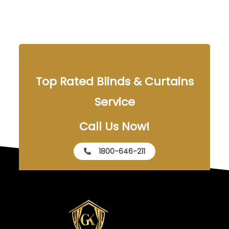
Top Rated Blinds & Curtains
Service
Call Us Now!
1800-646-211