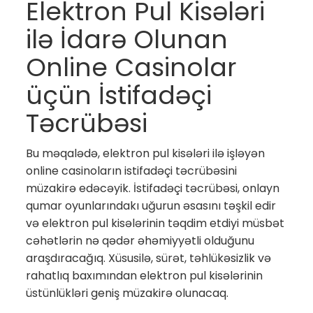
Elektron Pul Kisələri
ilə İdarə Olunan
Online Casinolar
üçün İstifadəçi
Təcrübəsi
Bu məqalədə, elektron pul kisələri ilə işləyən
online casinoların istifadəçi təcrübəsini
müzakirə edəcəyik. İstifadəçi təcrübəsi, onlayn
qumar oyunlarındakı uğurun əsasını təşkil edir
və elektron pul kisələrinin təqdim etdiyi müsbət
cəhətlərin nə qədər əhəmiyyətli olduğunu
araşdıracağıq. Xüsusilə, sürət, təhlükəsizlik və
rahatlıq baxımından elektron pul kisələrinin
üstünlükləri geniş müzakirə olunacaq.