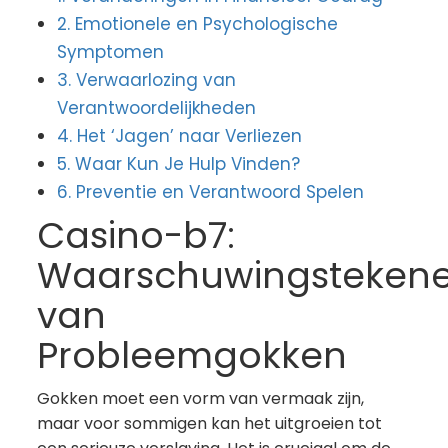
2. Emotionele en Psychologische
Symptomen
3. Verwaarlozing van
Verantwoordelijkheden
4. Het ‘Jagen’ naar Verliezen
5. Waar Kun Je Hulp Vinden?
6. Preventie en Verantwoord Spelen
Casino-b7:
Waarschuwingsteken
van
Probleemgokken
Gokken moet een vorm van vermaak zijn,
maar voor sommigen kan het uitgroeien tot