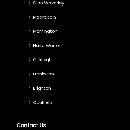
Glen Waverley
Moorabbin
Mornington
Narre Warren
Oakleigh
Frankston
Brighton
Caulfield
Contact Us