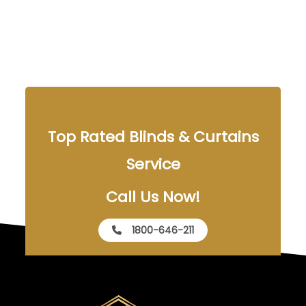
Top Rated Blinds & Curtains
Service
Call Us Now!
1800-646-211