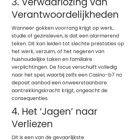
3. Verwaarlozing van
Verantwoordelijkheden
Wanneer gokken voorrang krijgt op werk,
studie of gezinsleven, is dat een alarmerend
teken. Dit kan leiden tot slechte prestaties op
het werk, verzuim, of het negeren van
huishoudelijke taken en familiaire
verplichtingen. De focus verschuift volledig
naar het spel, waarbij zelfs een Casino-b7 no
deposit aanbod een onweerstaanbare
aantrekkingskracht krijgt, ongeacht de
consequenties.
4. Het ‘Jagen’ naar
Verliezen
Dit is een van de gevaarlijkste