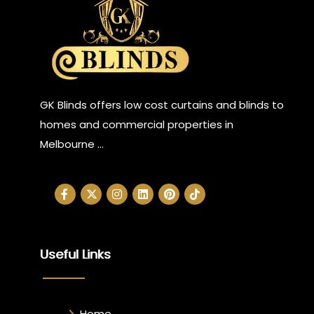
GK Blinds offers low cost curtains and blinds to
homes and commercial properties in
Melbourne …
Useful Links
Home