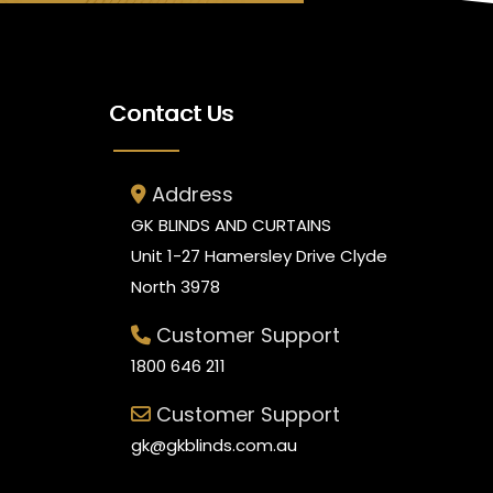
Contact Us
Address
GK BLINDS AND CURTAINS
Unit 1-27 Hamersley Drive Clyde
North 3978
Customer Support
1800 646 211
Customer Support
gk@gkblinds.com.au