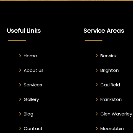
Useful Links
Service Areas
Home
Berwick
About us
Brighton
Services
Caulfield
Gallery
Frankston
Blog
Glen Waverley
Contact
Moorabbin