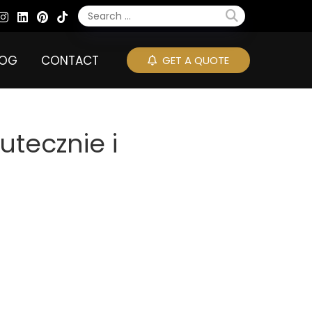
LOG
CONTACT
GET A QUOTE
tecznie i