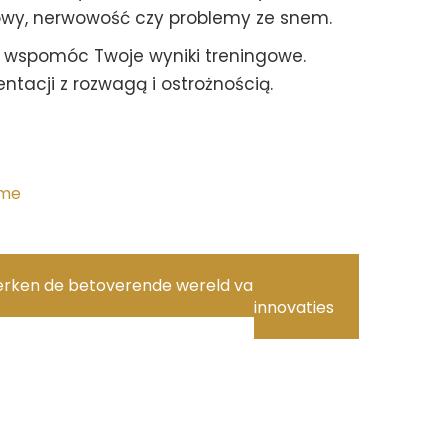
łowy, nerwowość czy problemy ze snem.
 wspomóc Twoje wyniki treningowe.
tacji z rozwagą i ostrożnością.
ame
rken de betoverende wereld van fgfox en zijn
innovaties