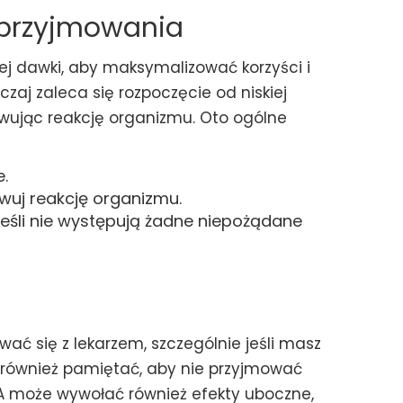
 przyjmowania
j dawki, aby maksymalizować korzyści i
aj zaleca się rozpoczęcie od niskiej
rwując reakcję organizmu. Oto ogólne
.
rwuj reakcję organizmu.
eśli nie występują żadne niepożądane
ć się z lekarzem, szczególnie jeśli masz
ży również pamiętać, aby nie przyjmować
A może wywołać również efekty uboczne,