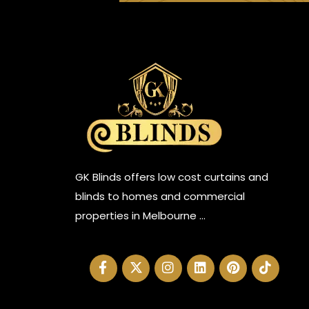
GK Blinds offers low cost curtains and
blinds to homes and commercial
properties in Melbourne …