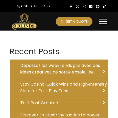
Skip
Call us:1800 646 211
to
content
GET A QUOTE
Recent Posts
Dépassez les week-ends gris avec des
idées créatives de sortie ensoleillée
Stay Casino: Quick Wins and High‑Intensity
Slots for Fast‑Play Fans
Test Post Created
Discover trustworthy tactics to power