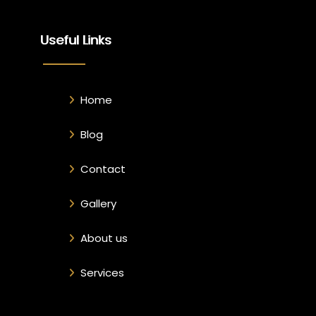
Useful Links
Home
Blog
Contact
Gallery
About us
Services