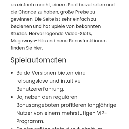
es einfach macht, einem Pool beizutreten und
die Chance zu haben, große Preise zu
gewinnen. Die Seite ist sehr einfach zu
bedienen und hat Spiele von bekannten
Studios. Hervorragende Video-Slots,
Megaways-Hits und neue Bonusfunktionen
finden Sie hier.
Spielautomaten
Beide Versionen bieten eine
reibungslose und intuitive
Benutzererfahrung.
Ja, neben den regulären
Bonusangeboten profitieren langjährige
Nutzer von einem mehrstufigen VIP-
Programm.