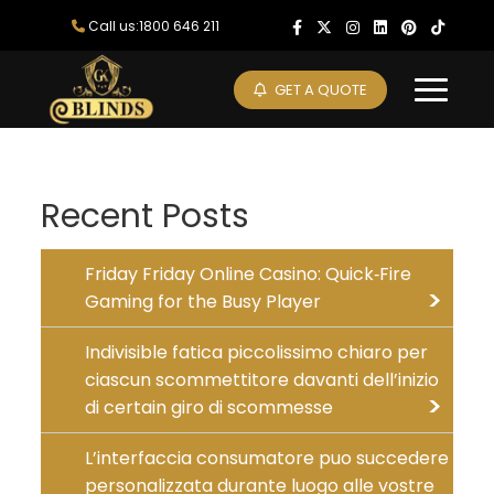
Skip
Call us:1800 646 211
to
content
GET A QUOTE
Recent Posts
Friday Friday Online Casino: Quick‑Fire
Gaming for the Busy Player
Indivisible fatica piccolissimo chiaro per
ciascun scommettitore davanti dell’inizio
di certain giro di scommesse
L’interfaccia consumatore puo succedere
personalizzata durante luogo alle vostre