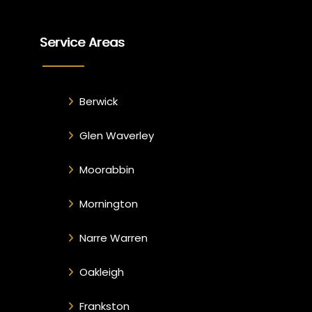
Service Areas
Berwick
Glen Waverley
Moorabbin
Mornington
Narre Warren
Oakleigh
Frankston