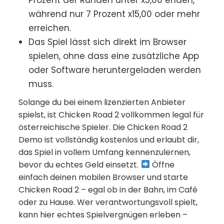
während nur 7 Prozent x15,00 oder mehr
erreichen.
Das Spiel lässt sich direkt im Browser
spielen, ohne dass eine zusätzliche App
oder Software heruntergeladen werden
muss.
Solange du bei einem lizenzierten Anbieter
spielst, ist Chicken Road 2 vollkommen legal für
österreichische Spieler. Die Chicken Road 2
Demo ist vollständig kostenlos und erlaubt dir,
das Spiel in vollem Umfang kennenzulernen,
bevor du echtes Geld einsetzt.
Öffne
einfach deinen mobilen Browser und starte
Chicken Road 2 – egal ob in der Bahn, im Café
oder zu Hause. Wer verantwortungsvoll spielt,
kann hier echtes Spielvergnügen erleben –