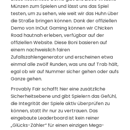
Münzen zum Spielen und lässt uns das Spiel
testen, um zu sehen, wie weit wir das Huhn über
die Straße bringen können. Dank der offiziellen
Demo von InOut Gaming können wir Chicken
Road hautnah erleben, verfügbar auf der
offiziellen Website. Diese Boni basieren auf
einem nachweislich fairen
Zufallszahlengenerator und erscheinen etwa
einmal alle zwölf Runden, was uns auf Trab hält,
egal ob wir auf Nummer sicher gehen oder aufs
Ganze gehen.
Provably Fair schafft hier eine zusätzliche
Sicherheitsebene und gibt Spielern das Gefühl,
die Integrität der Spiele aktiv überprüfen zu
können, statt ihr nur zu vertrauen. Das
eingebaute Leaderboard ist kein reiner
„Glücks-Zähler“ für einen einzigen Mega-