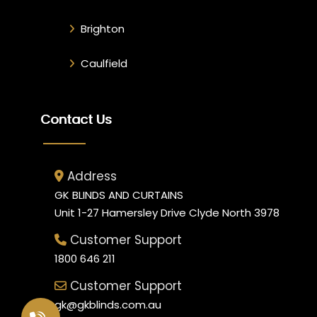
Brighton
Caulfield
Contact Us
Address
GK BLINDS AND CURTAINS
Unit 1-27 Hamersley Drive Clyde North 3978
Customer Support
1800 646 211
Customer Support
gk@gkblinds.com.au