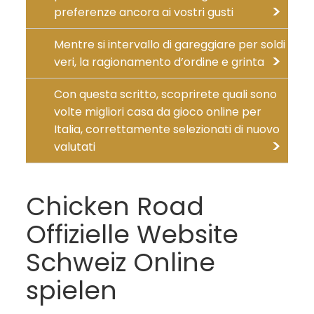
preferenze ancora ai vostri gusti
Mentre si intervallo di gareggiare per soldi
veri, la ragionamento d’ordine e grinta
Con questa scritto, scoprirete quali sono
volte migliori casa da gioco online per
Italia, correttamente selezionati di nuovo
valutati
Chicken Road
Offizielle Website
Schweiz Online
spielen