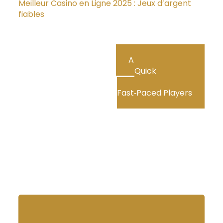
navigation
Meilleur Casino en Ligne 2025 : Jeux d’argent
fiables
A Big Candy Casino:
Quick Wins, Sweet
Rewards for
Fast‑Paced Players