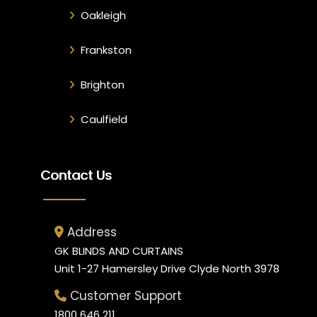
Oakleigh
Frankston
Brighton
Caulfield
Contact Us
Address
GK BLINDS AND CURTAINS
Unit 1-27 Hamersley Drive Clyde North 3978
Customer Support
1800 646 211