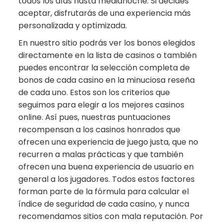
todos los días hasta medianoche. Si decides
aceptar, disfrutarás de una experiencia más
personalizada y optimizada.
En nuestro sitio podrás ver los bonos elegidos
directamente en la lista de casinos o también
puedes encontrar la selección completa de
bonos de cada casino en la minuciosa reseña
de cada uno. Estos son los criterios que
seguimos para elegir a los mejores casinos
online. Así pues, nuestras puntuaciones
recompensan a los casinos honrados que
ofrecen una experiencia de juego justa, que no
recurren a malas prácticas y que también
ofrecen una buena experiencia de usuario en
general a los jugadores. Todos estos factores
forman parte de la fórmula para calcular el
índice de seguridad de cada casino, y nunca
recomendamos sitios con mala reputación. Por