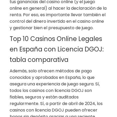
tus ganancias del casino online (y el juego
online en general) al hacer la declaración de la
renta. Por eso, es importante llevar también el
control del dinero invertido en el casino online
y gestionar bien el presupuesto de juego.
Top 10 Casinos Online Legales
en España con Licencia DGOJ:
tabla comparativa
Además, solo ofrecen métodos de pago
conocidos y aprobados en España, lo que
asegura una experiencia de juego segura. Sí,
todos los casinos con licencia DGOJ son
fiables, seguros y están auditados
regularmente. Sí, a partir de abril de 2024, los
casinos con licencia DGOJ pueden ofrecer
bonos sin depósito gracias a una reciente