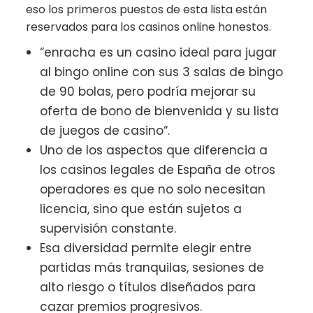
eso los primeros puestos de esta lista están
reservados para los casinos online honestos.
“enracha es un casino ideal para jugar
al bingo online con sus 3 salas de bingo
de 90 bolas, pero podría mejorar su
oferta de bono de bienvenida y su lista
de juegos de casino“.
Uno de los aspectos que diferencia a
los casinos legales de España de otros
operadores es que no solo necesitan
licencia, sino que están sujetos a
supervisión constante.
Esa diversidad permite elegir entre
partidas más tranquilas, sesiones de
alto riesgo o títulos diseñados para
cazar premios progresivos.