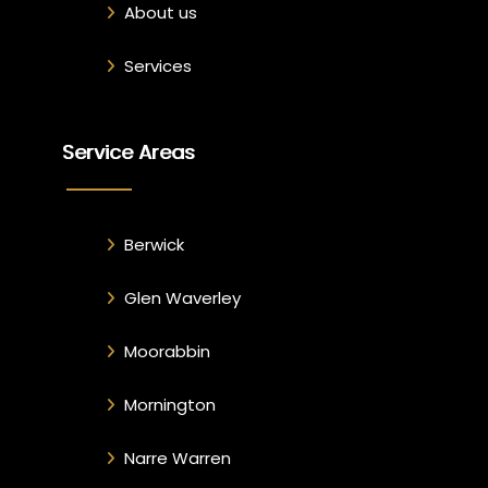
About us
Services
Service Areas
Berwick
Glen Waverley
Moorabbin
Mornington
Narre Warren