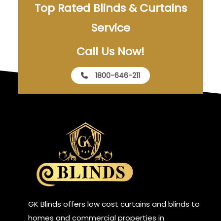
Top Rated Blinds & Curtains
Service
Call Us Now!
1800-646-211
GK Blinds offers low cost curtains and blinds to
homes and commercial properties in