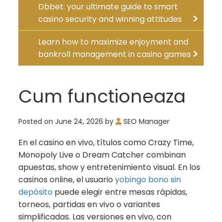
Dbbet: your ultimate guide to smart
casino security and winning attitudes
Learn how to maximize enjoyment and
bankroll management in casino games
Cum functioneaza
Posted on
June 24, 2026
by
SEO Manager
En el casino en vivo, títulos como Crazy Time,
Monopoly Live o Dream Catcher combinan
apuestas, show y entretenimiento visual. En los
casinos online, el usuario
yobingo bono sin
depósito
puede elegir entre mesas rápidas,
torneos, partidas en vivo o variantes
simplificadas. Las versiones en vivo, con