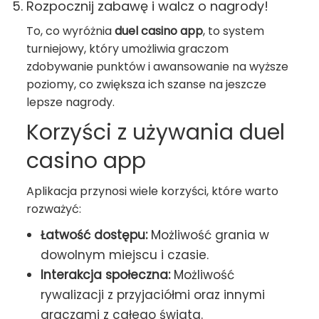
Rozpocznij zabawę i walcz o nagrody!
To, co wyróżnia
duel casino app
, to system
turniejowy, który umożliwia graczom
zdobywanie punktów i awansowanie na wyższe
poziomy, co zwiększa ich szanse na jeszcze
lepsze nagrody.
Korzyści z używania duel
casino app
Aplikacja przynosi wiele korzyści, które warto
rozważyć:
Łatwość dostępu:
Możliwość grania w
dowolnym miejscu i czasie.
Interakcja społeczna:
Możliwość
rywalizacji z przyjaciółmi oraz innymi
graczami z całego świata.