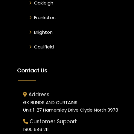
Oakleigh
Frankston
Brighton
Caulfield
Contact Us
Address
GK BLINDS AND CURTAINS
Unit 1-27 Hamersley Drive Clyde North 3978
Customer Support
1800 646 211