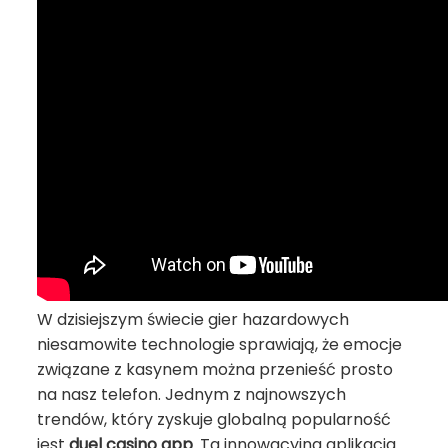
W dzisiejszym świecie gier hazardowych
niesamowite technologie sprawiają, że emocje
związane z kasynem można przenieść prosto
na nasz telefon. Jednym z najnowszych
trendów, który zyskuje globalną popularność
jest
duel casino app
. Ta innowacyjna aplikacja