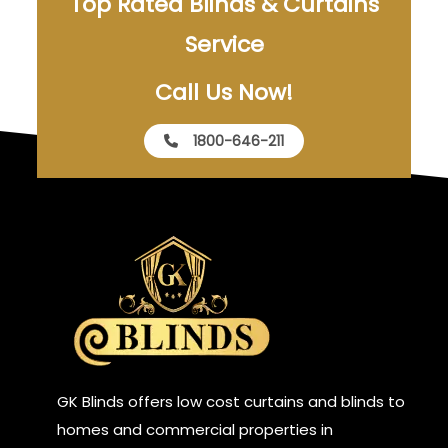
Top Rated Blinds & Curtains
Service
Call Us Now!
1800-646-211
GK Blinds offers low cost curtains and blinds to
homes and commercial properties in