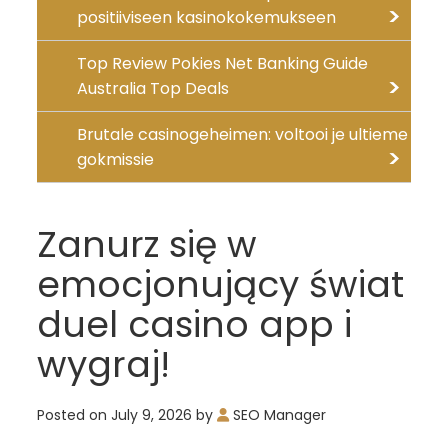
positiiviseen kasinokokemukseen
Top Review Pokies Net Banking Guide
Australia Top Deals
Brutale casinogeheimen: voltooi je ultieme
gokmissie
Zanurz się w
emocjonujący świat
duel casino app i
wygraj!
Posted on
July 9, 2026
by
SEO Manager