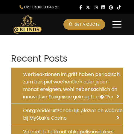
Skip
Call us:1800 646 211
to
content
GET A QUOTE
Recent Posts
Werbeaktionen im griff haben periodisch,
zum beispiel wochentlich oder jeden
monat ereignen, wohl nebensachlich an
innovative Ereignisse geknupft ci�”?ur
Ontgrendel uitzonderlijk plezier en waarde
bij MyStake Casino
Varmat tehokkaat uhkapelisuositukset