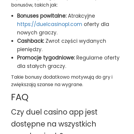
bonusów, takich jak:
Bonuses powitalne:
Atrakcyjne
https://duelcasinopl.com
oferty dla
nowych graczy.
Cashback:
Zwrot części wydanych
pieniędzy.
Promocje tygodniowe:
Regularne oferty
dla stałych graczy.
Takie bonusy dodatkowo motywują do gry i
zwiększają szanse na wygrane.
FAQ
Czy duel casino app jest
dostępne na wszystkich