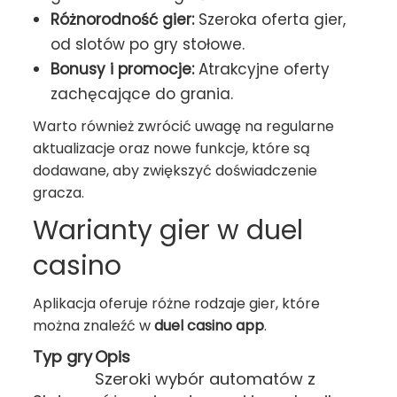
Różnorodność gier:
Szeroka oferta gier,
od slotów po gry stołowe.
Bonusy i promocje:
Atrakcyjne oferty
zachęcające do grania.
Warto również zwrócić uwagę na regularne
aktualizacje oraz nowe funkcje, które są
dodawane, aby zwiększyć doświadczenie
gracza.
Warianty gier w duel
casino
Aplikacja oferuje różne rodzaje gier, które
można znaleźć w
duel casino app
.
Typ gry
Opis
Szeroki wybór automatów z