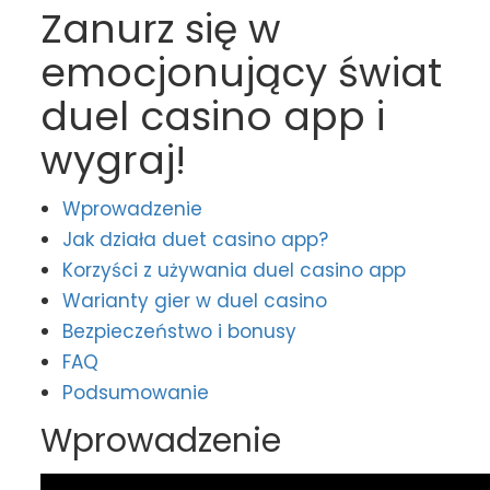
Zanurz się w
emocjonujący świat
duel casino app i
wygraj!
Wprowadzenie
Jak działa duet casino app?
Korzyści z używania duel casino app
Warianty gier w duel casino
Bezpieczeństwo i bonusy
FAQ
Podsumowanie
Wprowadzenie