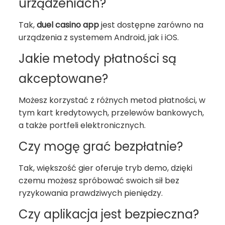
urządzeniach?
Tak,
duel casino app
jest dostępne zarówno na
urządzenia z systemem Android, jak i iOS.
Jakie metody płatności są
akceptowane?
Możesz korzystać z różnych metod płatności, w
tym kart kredytowych, przelewów bankowych,
a także portfeli elektronicznych.
Czy mogę grać bezpłatnie?
Tak, większość gier oferuje tryb demo, dzięki
czemu możesz spróbować swoich sił bez
ryzykowania prawdziwych pieniędzy.
Czy aplikacja jest bezpieczna?