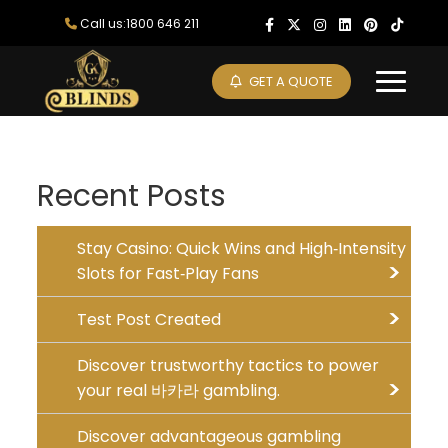
Skip
Call us:1800 646 211
to
content
GET A QUOTE
Recent Posts
Stay Casino: Quick Wins and High‑Intensity
Slots for Fast‑Play Fans
Test Post Created
Discover trustworthy tactics to power
your real 바카라 gambling.
Discover advantageous gambling