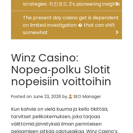
strategies: 치킨로드 2’s pioneering insights
The present day casino get is dependent
on limited investigation � that can shift
somewhat
Winz Casino:
Nopea‑polku Slotit
nopeisiin voittoihin
Posted on
June 23, 2026
by
SEO Manager
Kun kahvisi on vielä kuuma ja kello tikittää,
tarvitset pelikokemuksen, joka tarjoaa
välittömiä jännityksiä ilman perinteisen
pelaamisen pitkää odotusaikaa. Winz Casino’s