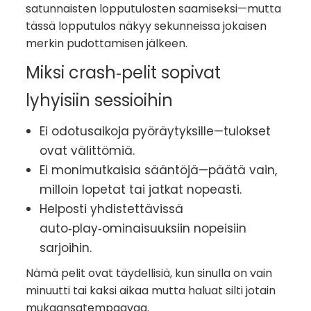
satunnaisten lopputulosten saamiseksi—mutta
tässä lopputulos näkyy sekunneissa jokaisen
merkin pudottamisen jälkeen.
Miksi crash‑pelit sopivat
lyhyisiin sessioihin
Ei odotusaikoja pyöräytyksille—tulokset
ovat välittömiä.
Ei monimutkaisia sääntöjä—päätä vain,
milloin lopetat tai jatkat nopeasti.
Helposti yhdistettävissä
auto‑play‑ominaisuuksiin nopeisiin
sarjoihin.
Nämä pelit ovat täydellisiä, kun sinulla on vain
minuutti tai kaksi aikaa mutta haluat silti jotain
mukaansatempaavaa.