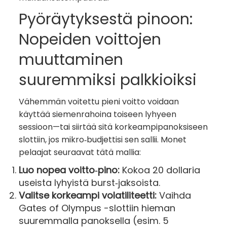
Pyöräytyksestä pinoon:
Nopeiden voittojen
muuttaminen
suuremmiksi palkkioiksi
Vähemmän voitettu pieni voitto voidaan
käyttää siemenrahoina toiseen lyhyeen
sessioon—tai siirtää sitä korkeampipanoksiseen
slottiin, jos mikro‑budjettisi sen sallii. Monet
pelaajat seuraavat tätä mallia:
Luo nopea voitto‑pino:
Kokoa 20 dollaria
useista lyhyistä burst‑jaksoista.
Valitse korkeampi volatiliteetti:
Vaihda
Gates of Olympus -slottiin hieman
suuremmalla panoksella (esim. 5