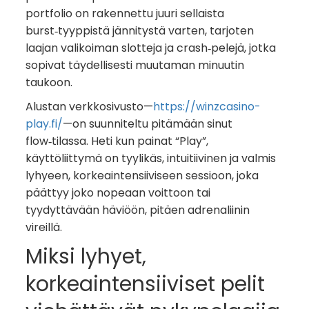
portfolio on rakennettu juuri sellaista
burst‑tyyppistä jännitystä varten, tarjoten
laajan valikoiman slotteja ja crash‑pelejä, jotka
sopivat täydellisesti muutaman minuutin
taukoon.
Alustan verkkosivusto—
https://winzcasino-
play.fi/
—on suunniteltu pitämään sinut
flow‑tilassa. Heti kun painat “Play”,
käyttöliittymä on tyylikäs, intuitiivinen ja valmis
lyhyeen, korkeaintensiiviseen sessioon, joka
päättyy joko nopeaan voittoon tai
tyydyttävään häviöön, pitäen adrenaliinin
vireillä.
Miksi lyhyet,
korkeaintensiiviset pelit