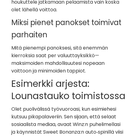
houkuttele jatkamaan pelaamista vain koska
olet lähellä voittoa.
Miksi pienet panokset toimivat
parhaiten
Mitä pienempi panoksesi, sitä enemmän
kierroksia saat per valuuttayksikkö—
maksimoiden mahdollisuutesi nopeaan
voittoon ja minimoiden tappiot.
Esimerkki arjesta:
Lounastauko toimistossa
Olet puolivälissä työvuoroasi, kun esimiehesi
kutsuu pikapalaveriin. Sen sijaan, että selaat
sosiaalista mediaa, avaat Winz:n puhelimellasi
ja käynnistät Sweet Bonanza:n auto‑spinillä viisi