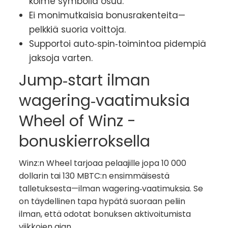
kolme symbolia osuu.
Ei monimutkaisia bonusrakenteita—
pelkkiä suoria voittoja.
Supportoi auto‑spin‑toimintoa pidempiä
jaksoja varten.
Jump‑start ilman
wagering‑vaatimuksia
Wheel of Winz -
bonuskierroksella
Winz:n Wheel tarjoaa pelaajille jopa 10 000
dollarin tai 130 MBTC:n ensimmäisestä
talletuksesta—ilman wagering‑vaatimuksia. Se
on täydellinen tapa hypätä suoraan peliin
ilman, että odotat bonuksen aktivoitumista
viikkojen ajan.