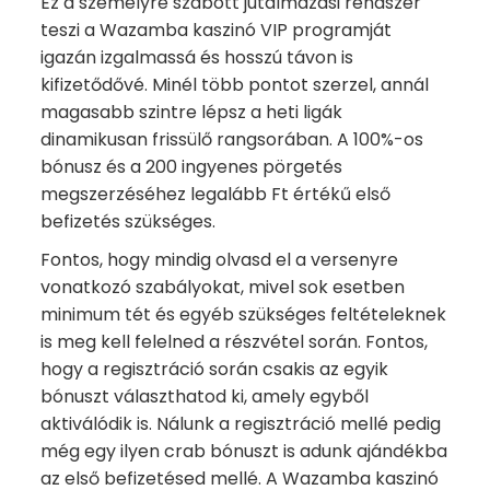
Ez a személyre szabott jutalmazási rendszer
teszi a Wazamba kaszinó VIP programját
igazán izgalmassá és hosszú távon is
kifizetődővé. Minél több pontot szerzel, annál
magasabb szintre lépsz a heti ligák
dinamikusan frissülő rangsorában. A 100%-os
bónusz és a 200 ingyenes pörgetés
megszerzéséhez legalább Ft értékű első
befizetés szükséges.
Fontos, hogy mindig olvasd el a versenyre
vonatkozó szabályokat, mivel sok esetben
minimum tét és egyéb szükséges feltételeknek
is meg kell felelned a részvétel során. Fontos,
hogy a regisztráció során csakis az egyik
bónuszt választhatod ki, amely egyből
aktiválódik is. Nálunk a regisztráció mellé pedig
még egy ilyen crab bónuszt is adunk ajándékba
az első befizetésed mellé. A Wazamba kaszinó