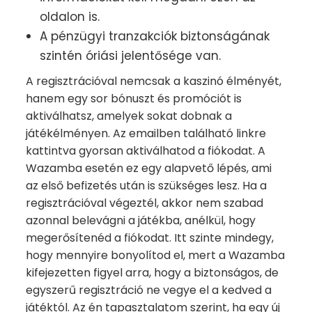
oldalon is.
A pénzügyi tranzakciók biztonságának
szintén óriási jelentősége van.
A regisztrációval nemcsak a kaszinó élményét,
hanem egy sor bónuszt és promóciót is
aktiválhatsz, amelyek sokat dobnak a
játékélményen. Az emailben található linkre
kattintva gyorsan aktiválhatod a fiókodat. A
Wazamba esetén ez egy alapvető lépés, ami
az első befizetés után is szükséges lesz. Ha a
regisztrációval végeztél, akkor nem szabad
azonnal belevágni a játékba, anélkül, hogy
megerősítenéd a fiókodat. Itt szinte mindegy,
hogy mennyire bonyolítod el, mert a Wazamba
kifejezetten figyel arra, hogy a biztonságos, de
egyszerű regisztráció ne vegye el a kedved a
játéktól. Az én tapasztalatom szerint, ha egy új