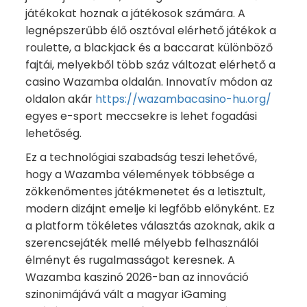
játékokat hoznak a játékosok számára. A
legnépszerűbb élő osztóval elérhető játékok a
roulette, a blackjack és a baccarat különböző
fajtái, melyekből több száz változat elérhető a
casino Wazamba oldalán. Innovatív módon az
oldalon akár
https://wazambacasino-hu.org/
egyes e-sport meccsekre is lehet fogadási
lehetőség.
Ez a technológiai szabadság teszi lehetővé,
hogy a Wazamba vélemények többsége a
zökkenőmentes játékmenetet és a letisztult,
modern dizájnt emelje ki legfőbb előnyként. Ez
a platform tökéletes választás azoknak, akik a
szerencsejáték mellé mélyebb felhasználói
élményt és rugalmasságot keresnek. A
Wazamba kaszinó 2026-ban az innováció
szinonimájává vált a magyar iGaming