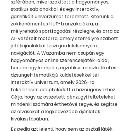
szférában, mivel szakított a hagyományos,
statikus sablonokkal, és egy interaktív,
gamifikált univerzumot teremtett. Kitérünk a
zökkenőmentes HUF-tranzakciókra, a
mélyreható sportfogadási részlegre, és arra az
AI-vezérelt motorra, amely személyre szabott
játékajánlókkal teszi gördülékennyé a
navigációt. A Wazamba nem csupán egy
hagyományos online szerencsejáték-oldal,
hanem egy komplex, egzotikus maszkokkal és
dzsungel-tematikájú küldetésekkel teli
interaktív univerzum, amely 2026-ra
tökéletesen adaptálódott a hazai igényekhez.
Célja, hogy az összetett pénzügyi feltételeket
mindenki számára érthetővé tegye, és segítse
az olvasókat a legkedvezőbb ajánlatok
kiválasztásában.
Ez pedig azt jelenti, hogy sem az asztali játék