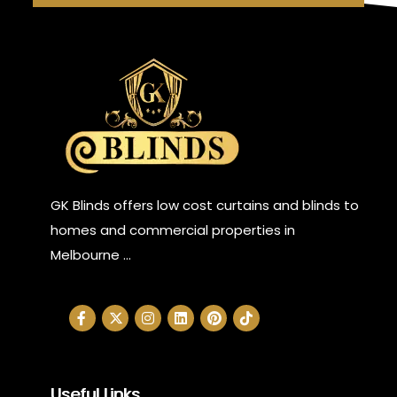
GK Blinds offers low cost curtains and blinds to
homes and commercial properties in
Melbourne …
Useful Links