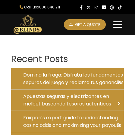
Skip
Call us:1800 646 211
to
content
GET A QUOTE
Recent Posts
Domina la fraga: Disfruta los fundamentos
seguros del juego y reclama tus ganancias
Apuestas seguras y electrizantes en
melbet buscando tesoros auténticos
Fairpari’s expert guide to understanding
casino odds and maximizing your payouts