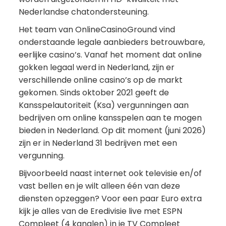
Nederlandse chatondersteuning.
Het team van OnlineCasinoGround vind
onderstaande legale aanbieders betrouwbare,
eerlijke casino’s. Vanaf het moment dat online
gokken legaal werd in Nederland, zijn er
verschillende online casino’s op de markt
gekomen. Sinds oktober 2021 geeft de
Kansspelautoriteit (Ksa) vergunningen aan
bedrijven om online kansspelen aan te mogen
bieden in Nederland. Op dit moment (juni 2026)
zijn er in Nederland 31 bedrijven met een
vergunning.
Bijvoorbeeld naast internet ook televisie en/of
vast bellen en je wilt alleen één van deze
diensten opzeggen? Voor een paar Euro extra
kijk je alles van de Eredivisie live met ESPN
Compleet (4 kanalen) in je TV Compleet