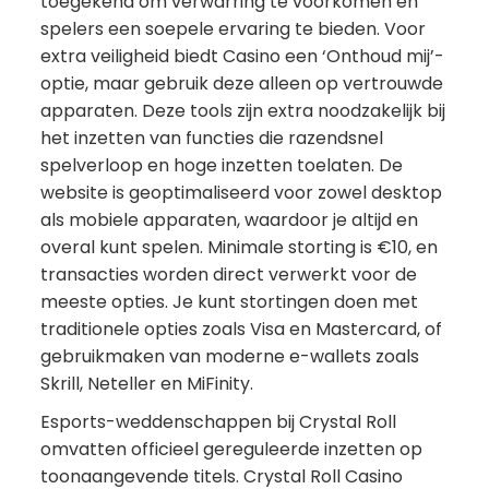
toegekend om verwarring te voorkomen en
spelers een soepele ervaring te bieden. Voor
extra veiligheid biedt Casino een ‘Onthoud mij’-
optie, maar gebruik deze alleen op vertrouwde
apparaten. Deze tools zijn extra noodzakelijk bij
het inzetten van functies die razendsnel
spelverloop en hoge inzetten toelaten. De
website is geoptimaliseerd voor zowel desktop
als mobiele apparaten, waardoor je altijd en
overal kunt spelen. Minimale storting is €10, en
transacties worden direct verwerkt voor de
meeste opties. Je kunt stortingen doen met
traditionele opties zoals Visa en Mastercard, of
gebruikmaken van moderne e-wallets zoals
Skrill, Neteller en MiFinity.
Esports-weddenschappen bij Crystal Roll
omvatten officieel gereguleerde inzetten op
toonaangevende titels. Crystal Roll Casino