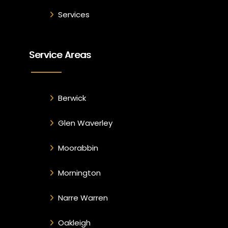
Services
Service Areas
Berwick
Glen Waverley
Moorabbin
Mornington
Narre Warren
Oakleigh