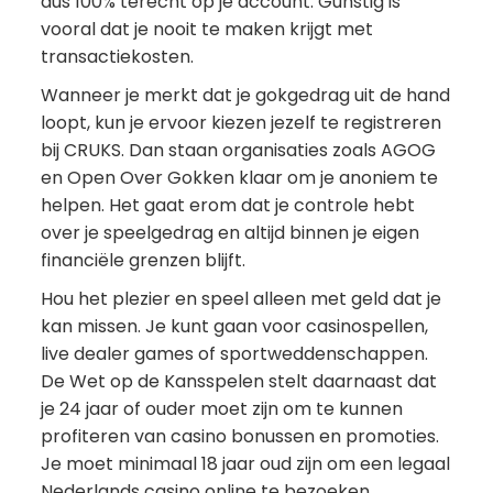
dus 100% terecht op je account. Gunstig is
vooral dat je nooit te maken krijgt met
transactiekosten.
Wanneer je merkt dat je gokgedrag uit de hand
loopt, kun je ervoor kiezen jezelf te registreren
bij CRUKS. Dan staan organisaties zoals AGOG
en Open Over Gokken klaar om je anoniem te
helpen. Het gaat erom dat je controle hebt
over je speelgedrag en altijd binnen je eigen
financiële grenzen blijft.
Hou het plezier en speel alleen met geld dat je
kan missen. Je kunt gaan voor casinospellen,
live dealer games of sportweddenschappen.
De Wet op de Kansspelen stelt daarnaast dat
je 24 jaar of ouder moet zijn om te kunnen
profiteren van casino bonussen en promoties.
Je moet minimaal 18 jaar oud zijn om een legaal
Nederlands casino online te bezoeken.