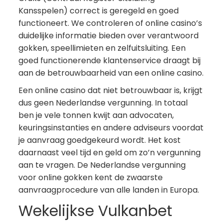
Kansspelen) correct is geregeld en goed
functioneert. We controleren of online casino’s
duidelijke informatie bieden over verantwoord
gokken, speellimieten en zelfuitsluiting. Een
goed functionerende klantenservice draagt bij
aan de betrouwbaarheid van een online casino.
Een online casino dat niet betrouwbaar is, krijgt
dus geen Nederlandse vergunning. In totaal
ben je vele tonnen kwijt aan advocaten,
keuringsinstanties en andere adviseurs voordat
je aanvraag goedgekeurd wordt. Het kost
daarnaast veel tijd en geld om zo’n vergunning
aan te vragen. De Nederlandse vergunning
voor online gokken kent de zwaarste
aanvraagprocedure van alle landen in Europa.
Wekelijkse Vulkanbet