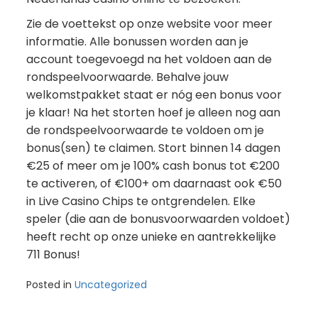
Zie de voettekst op onze website voor meer
informatie. Alle bonussen worden aan je
account toegevoegd na het voldoen aan de
rondspeelvoorwaarde. Behalve jouw
welkomstpakket staat er nóg een bonus voor
je klaar! Na het storten hoef je alleen nog aan
de rondspeelvoorwaarde te voldoen om je
bonus(sen) te claimen. Stort binnen 14 dagen
€25 of meer om je 100% cash bonus tot €200
te activeren, of €100+ om daarnaast ook €50
in Live Casino Chips te ontgrendelen. Elke
speler (die aan de bonusvoorwaarden voldoet)
heeft recht op onze unieke en aantrekkelijke
711 Bonus!
Posted in
Uncategorized
Post