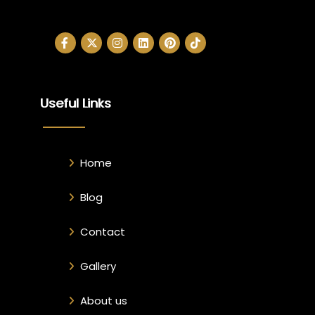
Useful Links
Home
Blog
Contact
Gallery
About us