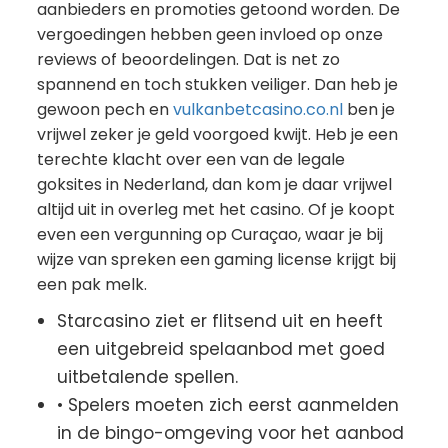
aanbieders en promoties getoond worden. De
vergoedingen hebben geen invloed op onze
reviews of beoordelingen. Dat is net zo
spannend en toch stukken veiliger. Dan heb je
gewoon pech en
vulkanbetcasino.co.nl
ben je
vrijwel zeker je geld voorgoed kwijt. Heb je een
terechte klacht over een van de legale
goksites in Nederland, dan kom je daar vrijwel
altijd uit in overleg met het casino. Of je koopt
even een vergunning op Curaçao, waar je bij
wijze van spreken een gaming license krijgt bij
een pak melk.
Starcasino ziet er flitsend uit en heeft
een uitgebreid spelaanbod met goed
uitbetalende spellen.
• Spelers moeten zich eerst aanmelden
in de bingo-omgeving voor het aanbod