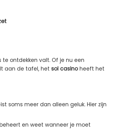
zet
s te ontdekken valt. Of je nu een
t aan de tafel, het
sol casino
heeft het
ist soms meer dan alleen geluk. Hier zijn
d beheert en weet wanneer je moet