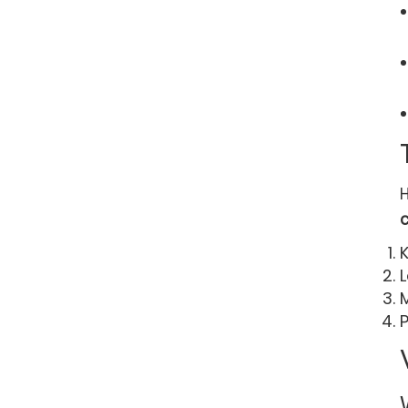
H
M
P