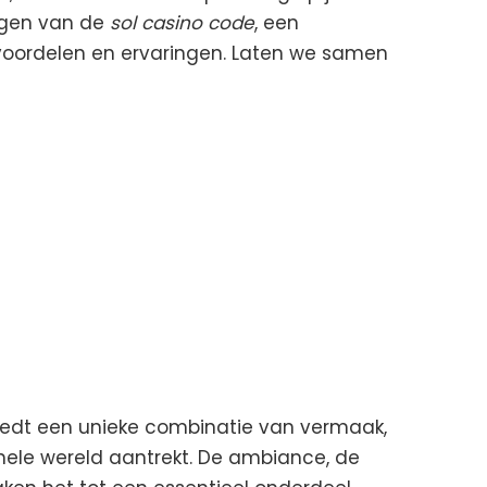
ingen van de
sol casino code
, een
 voordelen en ervaringen. Laten we samen
biedt een unieke combinatie van vermaak,
 hele wereld aantrekt. De ambiance, de