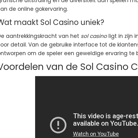
rafische uitstraling en de diversiteit aan spellen 
an de online gokervaring.
Wat maakt Sol Casino uniek?
De aantrekkingskracht van het
sol casino
ligt in zij
oor detail. Van de gebruike interface tot de klanten
ntworpen om de speler een geweldige ervaring te 
Voordelen van de Sol Casino 