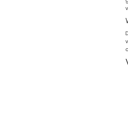
g
v
v
o