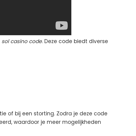
e
sol casino code
. Deze code biedt diverse
ie of bij een storting. Zodra je deze code
veerd, waardoor je meer mogelijkheden