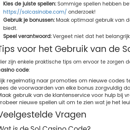
Kies de juiste spellen:
Sommige spellen hebben bet
https://solcasinobe.com/
onderzoek!
Gebruik je bonussen:
Maak optimaal gebruik van d
biedt.
Speel verantwoord:
Vergeet niet dat het belangrijk
Tips voor het Gebruik van de 
ier zijn enkele praktische tips om ervoor te zorgen
casino code
:
Kijk regelmatig naar promoties om nieuwe codes t
Lees de voorwaarden van elke bonus zorgvuldig do
aak gebruik van de klantenservice voor hulp bij v
robeer nieuwe spellen uit om te zien wat je het leuk
Veelgestelde Vragen
Wat is de Sol Casino Code?