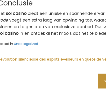
Conclusie
Het
sol casino
biedt een unieke en spannende ervari
code
voegt een extra laag van opwinding toe, waard
innen en te genieten van exclusieve aanbod. Dus 
ol casino
in en ontdek al het moois dat het te biede
osted in
Uncategorized
Post
navigation
évolution silencieuse des esprits éveilleurs en quête de vé
S