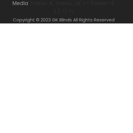
Media
'menu-4', 'menu_id' => 'Footer-4'
) ); */ ?>
Copyright © 2023
GK Blinds
All Rights Reserved