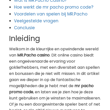
Wat is MR.Pacho Casino?
Hoe werkt de mr pacho promo code?
Voordelen van spelen bij MR.Pacho
Veelgestelde vragen
Conclusie
Inleiding
Welkom in de kleurrijke en opwindende wereld
van
MR.Pacho casino
. Dit online casino biedt
een ongeëvenaarde ervaring voor
gokliefhebbers, met een diversiteit aan spellen
en bonussen die je niet wilt missen. In dit artikel
gaan we dieper in op de fantastische
mogelijkheden die je hebt met de
mr pacho
promo code
, en laten we je zien hoe je deze
kunt gebruiken om je winsten te maximaliseren.
Of je nu een doorgewinterde speler bent of net