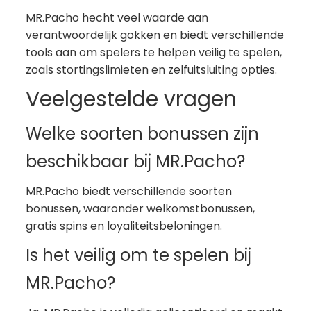
MR.Pacho hecht veel waarde aan
verantwoordelijk gokken en biedt verschillende
tools aan om spelers te helpen veilig te spelen,
zoals stortingslimieten en zelfuitsluiting opties.
Veelgestelde vragen
Welke soorten bonussen zijn
beschikbaar bij MR.Pacho?
MR.Pacho biedt verschillende soorten
bonussen, waaronder welkomstbonussen,
gratis spins en loyaliteitsbeloningen.
Is het veilig om te spelen bij
MR.Pacho?