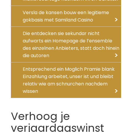
Versla de kansen bouw een legitieme
gokbasis met Samiland Casino
Die entdecken sie sekundar nicht
aufwarts ein Homepage de l’ensemble
des einzelnen Anbieters, statt doch hinein
die autoren
Entsprechend ein Moglich Pramie blank
Einzahlung arbeitet, unser ist und bleibt
relativ wie am schnurchen nachdem
wissen
Verhoog je
verjaardagswinst