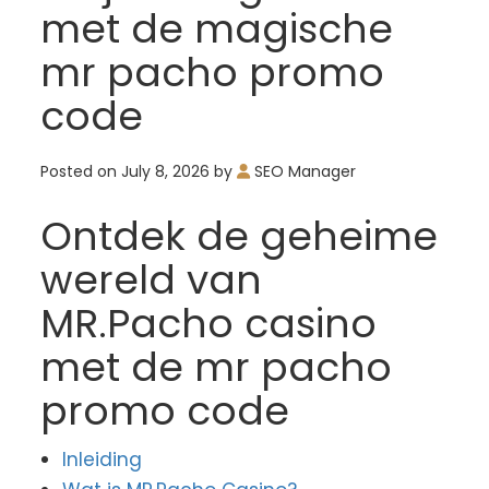
met de magische
mr pacho promo
code
Posted on
July 8, 2026
by
SEO Manager
Ontdek de geheime
wereld van
MR.Pacho casino
met de mr pacho
promo code
Inleiding