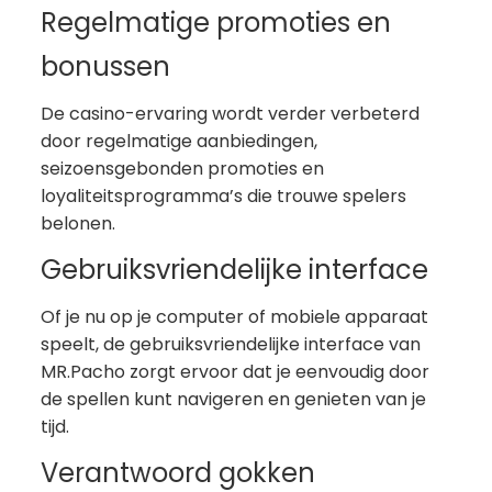
Regelmatige promoties en
bonussen
De casino-ervaring wordt verder verbeterd
door regelmatige aanbiedingen,
seizoensgebonden promoties en
loyaliteitsprogramma’s die trouwe spelers
belonen.
Gebruiksvriendelijke interface
Of je nu op je computer of mobiele apparaat
speelt, de gebruiksvriendelijke interface van
MR.Pacho zorgt ervoor dat je eenvoudig door
de spellen kunt navigeren en genieten van je
tijd.
Verantwoord gokken