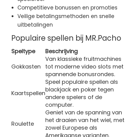
Competitieve bonussen en promoties
Veilige betalingsmethoden en snelle
uitbetalingen
Populaire spellen bij MR.Pacho
Speltype
Beschrijving
Van klassieke fruitmachines
Gokkasten
tot moderne video slots met
spannende bonusrondes.
Speel populaire spellen als
blackjack en poker tegen
Kaartspellen
andere spelers of de
computer.
Geniet van de spanning van
het draaien van het wiel, met
Roulette
zowel Europese als
Amerikaanse varianten.