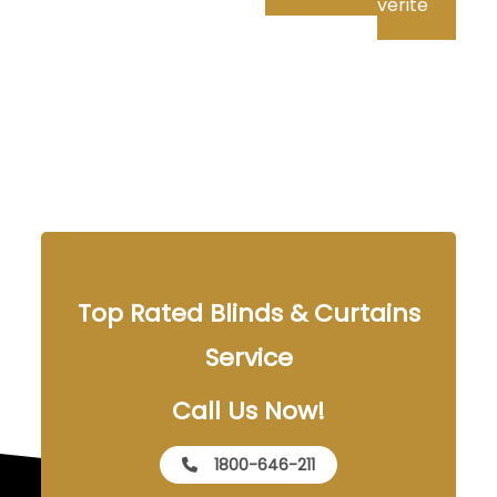
vérité
Top Rated Blinds & Curtains
Service
Call Us Now!
1800-646-211