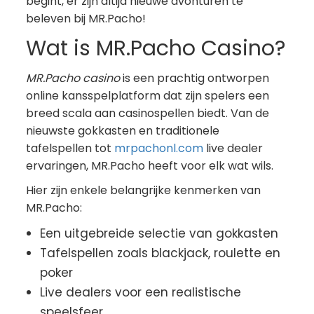
begint, er zijn altijd nieuwe avonturen te
beleven bij MR.Pacho!
Wat is MR.Pacho Casino?
MR.Pacho casino
is een prachtig ontworpen
online kansspelplatform dat zijn spelers een
breed scala aan casinospellen biedt. Van de
nieuwste gokkasten en traditionele
tafelspellen tot
mrpachonl.com
live dealer
ervaringen, MR.Pacho heeft voor elk wat wils.
Hier zijn enkele belangrijke kenmerken van
MR.Pacho:
Een uitgebreide selectie van gokkasten
Tafelspellen zoals blackjack, roulette en
poker
Live dealers voor een realistische
speelsfeer