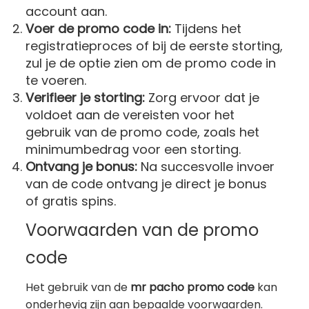
account aan.
Voer de promo code in:
Tijdens het
registratieproces of bij de eerste storting,
zul je de optie zien om de promo code in
te voeren.
Verifieer je storting:
Zorg ervoor dat je
voldoet aan de vereisten voor het
gebruik van de promo code, zoals het
minimumbedrag voor een storting.
Ontvang je bonus:
Na succesvolle invoer
van de code ontvang je direct je bonus
of gratis spins.
Voorwaarden van de promo
code
Het gebruik van de
mr pacho promo code
kan
onderhevig zijn aan bepaalde voorwaarden.