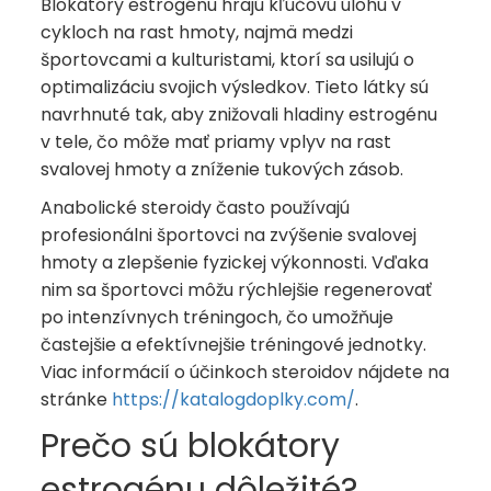
Blokátory estrogénu hrajú kľúčovú úlohu v
cykloch na rast hmoty, najmä medzi
športovcami a kulturistami, ktorí sa usilujú o
optimalizáciu svojich výsledkov. Tieto látky sú
navrhnuté tak, aby znižovali hladiny estrogénu
v tele, čo môže mať priamy vplyv na rast
svalovej hmoty a zníženie tukových zásob.
Anabolické steroidy často používajú
profesionálni športovci na zvýšenie svalovej
hmoty a zlepšenie fyzickej výkonnosti. Vďaka
nim sa športovci môžu rýchlejšie regenerovať
po intenzívnych tréningoch, čo umožňuje
častejšie a efektívnejšie tréningové jednotky.
Viac informácií o účinkoch steroidov nájdete na
stránke
https://katalogdoplky.com/
.
Prečo sú blokátory
estrogénu dôležité?