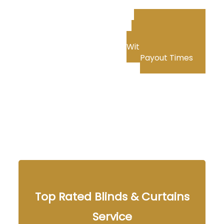
Jonny Jackpot
Australia: Deposits,
Withdrawals, Fees &
Payout Times
Top Rated Blinds & Curtains
Service