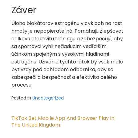
Záver
Úloha blokátorov estrogénu v cykloch na rast
hmoty je nepopierateľná. Pomáhajú zlepšovať
celkovú efektivitu tréningu a zabezpečujú, aby
sa športovci vyhli nežiaducim vedľajším
účinkom spojeným s vysokými hladinami
estrogénu. Užívanie týchto látok by však malo
byť vždy pod dohľadom odborníka, aby sa
zabezpečila bezpečnosť a efektivita celého
procesu.
Posted in
Uncategorized
Post
navigation
TikTak Bet Mobile App And Browser Play In
The United Kingdom