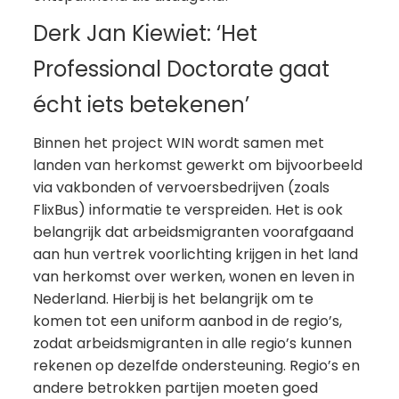
Derk Jan Kiewiet: ‘Het
Professional Doctorate gaat
écht iets betekenen’
Binnen het project WIN wordt samen met
landen van herkomst gewerkt om bijvoorbeeld
via vakbonden of vervoersbedrijven (zoals
FlixBus) informatie te verspreiden. Het is ook
belangrijk dat arbeidsmigranten voorafgaand
aan hun vertrek voorlichting krijgen in het land
van herkomst over werken, wonen en leven in
Nederland. Hierbij is het belangrijk om te
komen tot een uniform aanbod in de regio’s,
zodat arbeidsmigranten in alle regio’s kunnen
rekenen op dezelfde ondersteuning. Regio’s en
andere betrokken partijen moeten goed