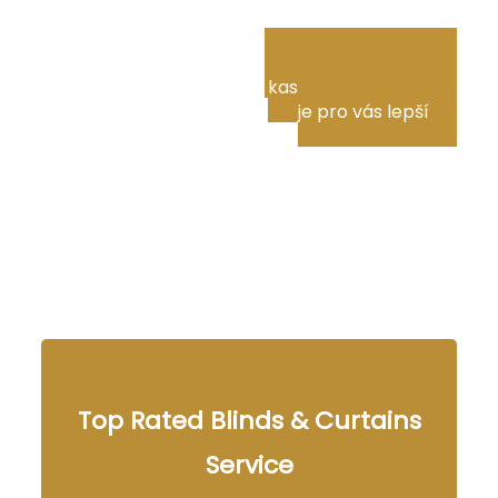
Online nebo offline
kasina Která možnost
je pro vás lepší
Top Rated Blinds & Curtains
Service