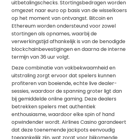
uitbetalingschecks. Stortingsbedragen worden
omgezet naar euro op basis van de wisselkoers
op het moment van ontvangst. Bitcoin en
Ethereum worden ondersteund voor zowel
stortingen als opnames, waarbij de
verwerkingstijd afhankelijk is van de benodigde
blockchainbevestigingen en daarna de interne
termijn van 36 uur volgt.
Deze combinatie van vakbekwaamheid en
uitstraling zorgt ervoor dat spelers kunnen
profiteren van boeiende, echte live dealer-
sessies, waardoor de spanning groter ligt dan
bij gemiddelde online gaming. Deze dealers
betrekken spelers met authentiek
enthousiasme, waardoor elke spin of hand
opwindender wordt. Airlines Casino garandeert
dat deze toenemende jackpots eenvoudig
toegankelijk zijn, wat zorgt voor bijkomende