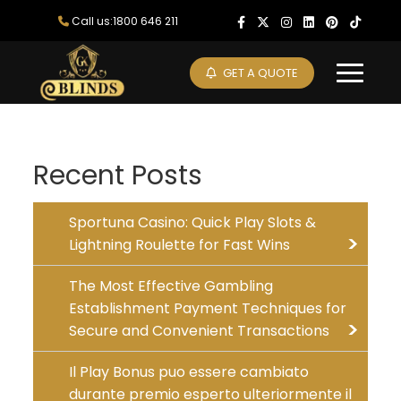
Skip
Call us:1800 646 211
to
content
GET A QUOTE
Recent Posts
Sportuna Casino: Quick Play Slots &
Lightning Roulette for Fast Wins
The Most Effective Gambling
Establishment Payment Techniques for
Secure and Convenient Transactions
Il Play Bonus puo essere cambiato
durante premio esperto ulteriormente il