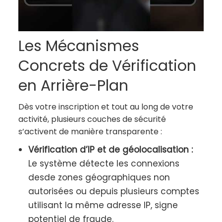
Les Mécanismes
Concrets de Vérification
en Arrière-Plan
Dès votre inscription et tout au long de votre
activité, plusieurs couches de sécurité
s’activent de manière transparente :
Vérification d’IP et de géolocalisation :
Le système détecte les connexions
desde zones géographiques non
autorisées ou depuis plusieurs comptes
utilisant la même adresse IP, signe
potentiel de fraude.