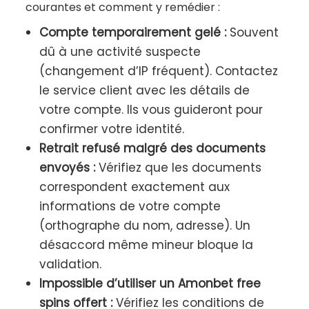
courantes et comment y remédier :
Compte temporairement gelé :
Souvent
dû à une activité suspecte
(changement d’IP fréquent). Contactez
le service client avec les détails de
votre compte. Ils vous guideront pour
confirmer votre identité.
Retrait refusé malgré des documents
envoyés :
Vérifiez que les documents
correspondent exactement aux
informations de votre compte
(orthographe du nom, adresse). Un
désaccord même mineur bloque la
validation.
Impossible d’utiliser un
Amonbet free
spins
offert :
Vérifiez les conditions de