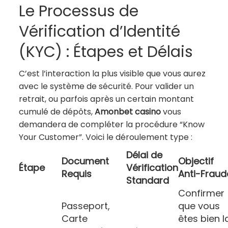
Le Processus de
Vérification d’Identité
(KYC) : Étapes et Délais
C’est l’interaction la plus visible que vous aurez
avec le système de sécurité. Pour valider un
retrait, ou parfois après un certain montant
cumulé de dépôts,
Amonbet casino
vous
demandera de compléter la procédure “Know
Your Customer”. Voici le déroulement type :
Délai de
Document
Objectif
Étape
Vérification
Requis
Anti-Fraud
Standard
Confirmer
Passeport,
que vous
Carte
êtes bien l