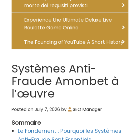
morte dei requisiti previsti
Experience the Ultimate Deluxe Live
Roulette Game Online
The Founding of YouTube A Short History
Systèmes Anti-
Fraude Amonbet à
l’œuvre
Posted on
July 7, 2026
by
SEO Manager
Sommaire
Le Fondement : Pourquoi les Systèmes
Anti-Fraude Sont Essentiels