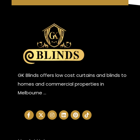
GK Blinds offers low cost curtains and blinds to
homes and commercial properties in
Melbourne …