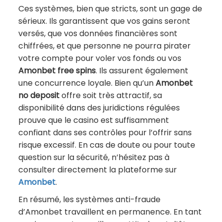
Ces systèmes, bien que stricts, sont un gage de
sérieux. Ils garantissent que vos gains seront
versés, que vos données financières sont
chiffrées, et que personne ne pourra pirater
votre compte pour voler vos fonds ou vos
Amonbet free spins
. Ils assurent également
une concurrence loyale. Bien qu’un
Amonbet
no deposit
offre soit très attractif, sa
disponibilité dans des juridictions régulées
prouve que le casino est suffisamment
confiant dans ses contrôles pour l’offrir sans
risque excessif. En cas de doute ou pour toute
question sur la sécurité, n’hésitez pas à
consulter directement la plateforme sur
Amonbet
.
En résumé, les systèmes anti-fraude
d’Amonbet travaillent en permanence. En tant