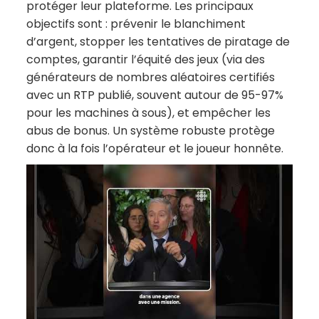
protéger leur plateforme. Les principaux
objectifs sont : prévenir le blanchiment
d’argent, stopper les tentatives de piratage de
comptes, garantir l’équité des jeux (via des
générateurs de nombres aléatoires certifiés
avec un RTP publié, souvent autour de 95-97%
pour les machines à sous), et empêcher les
abus de bonus. Un système robuste protège
donc à la fois l’opérateur et le joueur honnête.