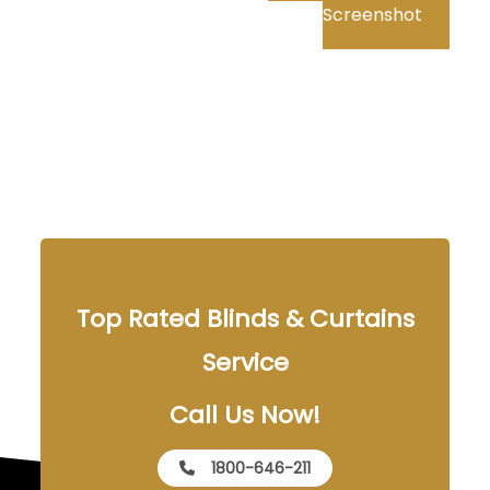
Screenshot
Top Rated Blinds & Curtains
Service
Call Us Now!
1800-646-211