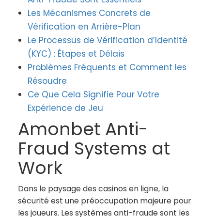
Les Mécanismes Concrets de
Vérification en Arrière-Plan
Le Processus de Vérification d’Identité
(KYC) : Étapes et Délais
Problèmes Fréquents et Comment les
Résoudre
Ce Que Cela Signifie Pour Votre
Expérience de Jeu
Amonbet Anti-
Fraud Systems at
Work
Dans le paysage des casinos en ligne, la
sécurité est une préoccupation majeure pour
les joueurs. Les systèmes anti-fraude sont les