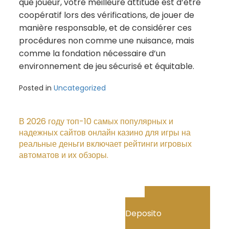
que joueur, votre meilleure attitude est d’être
coopératif lors des vérifications, de jouer de
manière responsable, et de considérer ces
procédures non comme une nuisance, mais
comme la fondation nécessaire d’un
environnement de jeu sécurisé et équitable.
Posted in
Uncategorized
Post
navigation
В 2026 году топ-10 самых популярных и
надежных сайтов онлайн казино для игры на
реальные деньги включает рейтинги игровых
автоматов и их обзоры.
Tutorial per il
Deposito di Bitcoin su
Legiano con