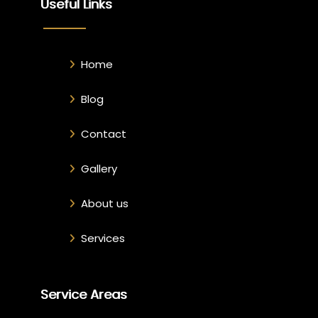
Useful Links
Home
Blog
Contact
Gallery
About us
Services
Service Areas