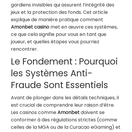
gardiens invisibles qui assurent l’intégrité des
jeux et la protection des fonds. Cet article
explique de manière pratique comment
Amonbet casino
met en œuvre ces systèmes,
ce que cela signifie pour vous en tant que
joueur, et quelles étapes vous pourriez
rencontrer.
Le Fondement : Pourquoi
les Systèmes Anti-
Fraude Sont Essentiels
Avant de plonger dans les détails techniques, il
est crucial de comprendre leur raison d’être.
Les casinos comme
Amonbet
doivent se
conformer à des régulations strictes (comme
celles de la MGA ou de la Curacao eGaming) et