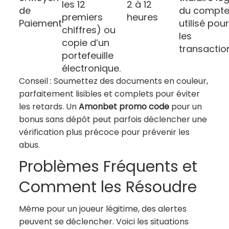
les 12
2 à 12
de
du compt
premiers
heures
Paiement
utilisé pou
chiffres) ou
les
copie d’un
transactio
portefeuille
électronique.
Conseil : Soumettez des documents en couleur,
parfaitement lisibles et complets pour éviter
les retards. Un
Amonbet promo code
pour un
bonus sans dépôt peut parfois déclencher une
vérification plus précoce pour prévenir les
abus.
Problèmes Fréquents et
Comment les Résoudre
Même pour un joueur légitime, des alertes
peuvent se déclencher. Voici les situations