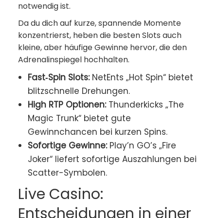
notwendig ist.
Da du dich auf kurze, spannende Momente
konzentrierst, heben die besten Slots auch
kleine, aber häufige Gewinne hervor, die den
Adrenalinspiegel hochhalten.
Fast‑Spin Slots:
NetEnts „Hot Spin“ bietet
blitzschnelle Drehungen.
High RTP Optionen:
Thunderkicks „The
Magic Trunk“ bietet gute
Gewinnchancen bei kurzen Spins.
Sofortige Gewinne:
Play’n GO’s „Fire
Joker“ liefert sofortige Auszahlungen bei
Scatter-Symbolen.
Live Casino:
Entscheidungen in einer