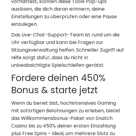
vorhattest, können diese Tools Pop-ups
auslösen, die dich daran erinnern, deine
Einstellungen zu überprüfen oder eine Pause
einzulegen.
Das Live-Chat-Support-Team ist rund um die
Uhr verfügbar und kann bei Fragen zur
Sitzungsverwaltung helfen. Schneller Zugriff auf
Hilfe sorgt dafür, dass du nicht in
unbeabsichtigte Spielschleifen gerätst.
Fordere deinen 450%
Bonus & starte jetzt
Wenn du bereit bist, hochintensives Gaming
mit sofortigen Belohnungen zu erleben, bietet
das Willkommensbonus-Paket von Snatch
Casino bis zu 450% deiner ersten Einzahlung
plus Free Spins – ideal, um mehrere Slots zu