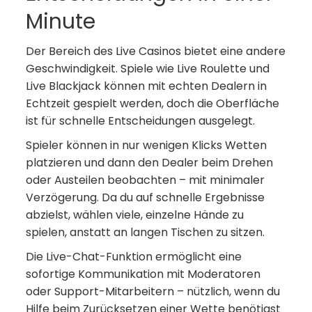
Minute
Der Bereich des Live Casinos bietet eine andere
Geschwindigkeit. Spiele wie Live Roulette und
Live Blackjack können mit echten Dealern in
Echtzeit gespielt werden, doch die Oberfläche
ist für schnelle Entscheidungen ausgelegt.
Spieler können in nur wenigen Klicks Wetten
platzieren und dann den Dealer beim Drehen
oder Austeilen beobachten – mit minimaler
Verzögerung. Da du auf schnelle Ergebnisse
abzielst, wählen viele, einzelne Hände zu
spielen, anstatt an langen Tischen zu sitzen.
Die Live-Chat-Funktion ermöglicht eine
sofortige Kommunikation mit Moderatoren
oder Support-Mitarbeitern – nützlich, wenn du
Hilfe beim Zurücksetzen einer Wette benötigst