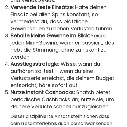
und Verlustzyklus.
Verwende feste Einsätze:
Halte deinen
Einsatz bei allen Spins konstant; so
vermeidest du, dass plötzliche
Gewinnserien zu hohen Verlusten führen.
Behalte kleine Gewinne im Blick:
Feiere
jeden Mini-Gewinn, wenn er passiert; das
hebt die Stimmung, ohne zu riskant zu
werden.
Ausstiegsstrategie:
Wisse, wann du
aufhören solltest – wenn du eine
Verlustserie erreichst, die deinem Budget
entspricht, höre sofort auf.
Nutze Instant Cashbacks:
Snatch bietet
periodische Cashbacks an; nutze sie, um
kleinere Verluste schnell auszugleichen.
Dieser disziplinierte Ansatz stellt sicher, dass
dein Gesamterlebnis auch bei schwankenden