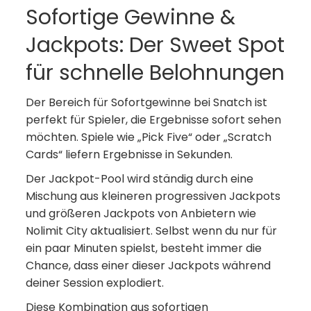
Sofortige Gewinne &
Jackpots: Der Sweet Spot
für schnelle Belohnungen
Der Bereich für Sofortgewinne bei Snatch ist
perfekt für Spieler, die Ergebnisse sofort sehen
möchten. Spiele wie „Pick Five“ oder „Scratch
Cards“ liefern Ergebnisse in Sekunden.
Der Jackpot-Pool wird ständig durch eine
Mischung aus kleineren progressiven Jackpots
und größeren Jackpots von Anbietern wie
Nolimit City aktualisiert. Selbst wenn du nur für
ein paar Minuten spielst, besteht immer die
Chance, dass einer dieser Jackpots während
deiner Session explodiert.
Diese Kombination aus sofortigen