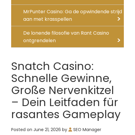
MrPunter Casino: Ga de opwindende strijd
aan met krasspellen
De lonende filosofie van Rant Casino
ontgrendelen
Snatch Casino:
Schnelle Gewinne,
Große Nervenkitzel
– Dein Leitfaden für
rasantes Gameplay
Posted on
June 21, 2026
by
SEO Manager