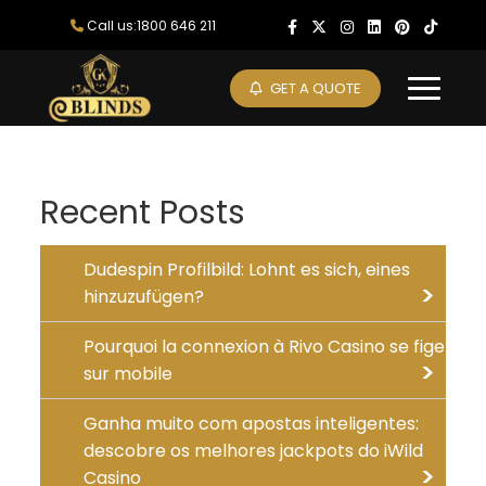
Skip
Call us:1800 646 211
to
content
GET A QUOTE
Recent Posts
Dudespin Profilbild: Lohnt es sich, eines
hinzuzufügen?
Pourquoi la connexion à Rivo Casino se fige
sur mobile
Ganha muito com apostas inteligentes:
descobre os melhores jackpots do iWild
Casino