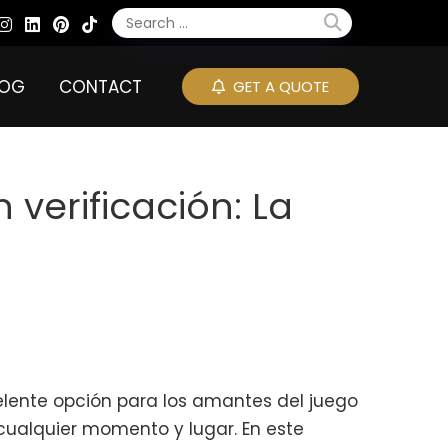
LOG
CONTACT
GET A QUOTE
 verificación: La
celente opción para los amantes del juego
cualquier momento y lugar. En este