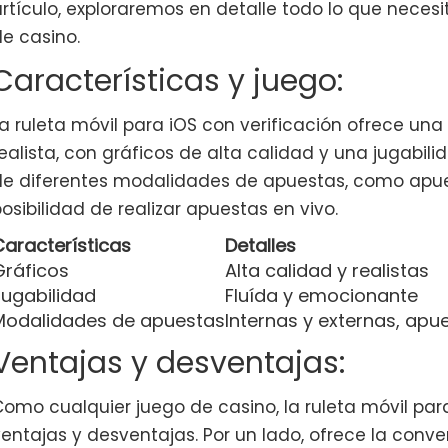
rtículo, exploraremos en detalle todo lo que nece
e casino.
Características y juego:
a ruleta móvil para iOS con verificación ofrece un
ealista, con gráficos de alta calidad y una jugabili
e diferentes modalidades de apuestas, como apues
osibilidad de realizar apuestas en vivo.
Características
Detalles
Gráficos
Alta calidad y realistas
Jugabilidad
Fluída y emocionante
Modalidades de apuestas
Internas y externas, apu
Ventajas y desventajas:
omo cualquier juego de casino, la ruleta móvil para
entajas y desventajas. Por un lado, ofrece la conv