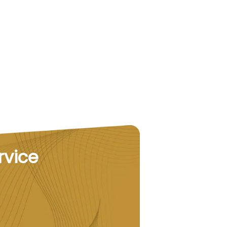
rvice