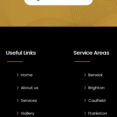
Useful Links
Service Areas
Home
Berwick
About us
Brighton
Services
Caulfield
Gallery
Frankston