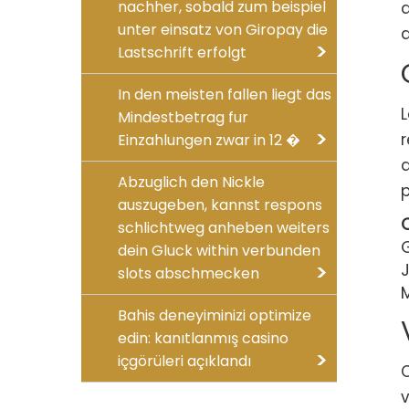
nachher, sobald zum beispiel
a
unter einsatz von Giropay die
d
Lastschrift erfolgt
In den meisten fallen liegt das
L
Mindestbetrag fur
r
Einzahlungen zwar in 12 �
d
Abzuglich den Nickle
p
auszugeben, kannst respons
schlichtweg anheben weiters
dein Gluck within verbunden
slots abschmecken
Bahis deneyiminizi optimize
edin: kanıtlanmış casino
içgörüleri açıklandı
C
v