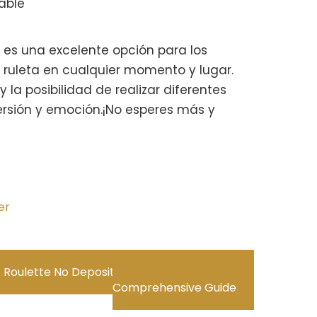
able
n es una excelente opción para los
 ruleta en cualquier momento y lugar.
 la posibilidad de realizar diferentes
ersión y emoción.¡No esperes más y
er
Roulette No Deposit India from Real Casino: A
Comprehensive Guide