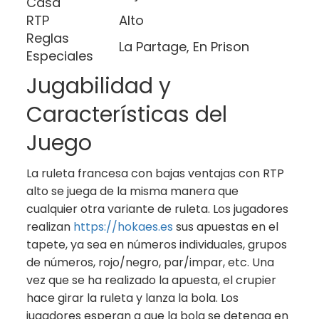
Casa
RTP
Alto
Reglas
La Partage, En Prison
Especiales
Jugabilidad y
Características del
Juego
La ruleta francesa con bajas ventajas con RTP
alto se juega de la misma manera que
cualquier otra variante de ruleta. Los jugadores
realizan
https://hokaes.es
sus apuestas en el
tapete, ya sea en números individuales, grupos
de números, rojo/negro, par/impar, etc. Una
vez que se ha realizado la apuesta, el crupier
hace girar la ruleta y lanza la bola. Los
jugadores esperan a que la bola se detenga en