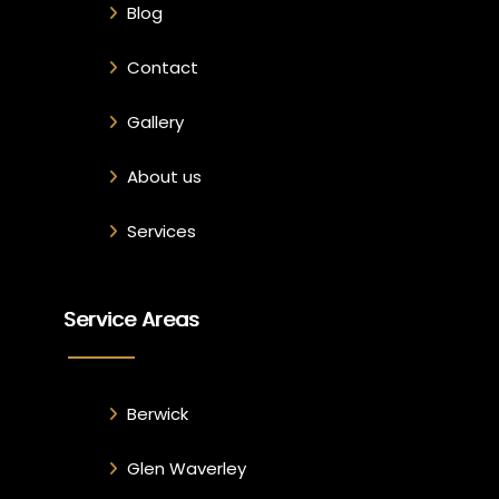
Blog
Contact
Gallery
About us
Services
Service Areas
Berwick
Glen Waverley