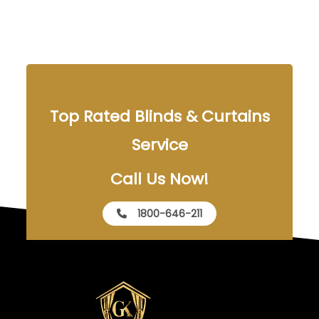
Top Rated Blinds & Curtains
Service
Call Us Now!
1800-646-211