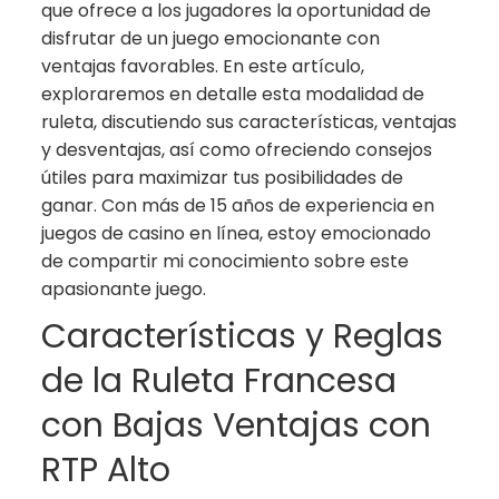
que ofrece a los jugadores la oportunidad de
disfrutar de un juego emocionante con
ventajas favorables. En este artículo,
exploraremos en detalle esta modalidad de
ruleta, discutiendo sus características, ventajas
y desventajas, así como ofreciendo consejos
útiles para maximizar tus posibilidades de
ganar. Con más de 15 años de experiencia en
juegos de casino en línea, estoy emocionado
de compartir mi conocimiento sobre este
apasionante juego.
Características y Reglas
de la Ruleta Francesa
con Bajas Ventajas con
RTP Alto