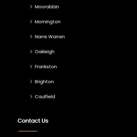
Moorabbin
Mornington
Narre Warren
Oakleigh
Frankston
Brighton
Caulfield
Contact Us