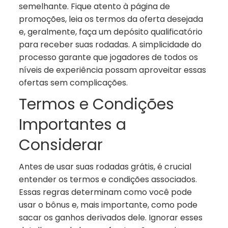
semelhante. Fique atento à página de
promoções, leia os termos da oferta desejada
e, geralmente, faça um depósito qualificatório
para receber suas rodadas. A simplicidade do
processo garante que jogadores de todos os
níveis de experiência possam aproveitar essas
ofertas sem complicações.
Termos e Condições
Importantes a
Considerar
Antes de usar suas rodadas grátis, é crucial
entender os termos e condições associados.
Essas regras determinam como você pode
usar o bônus e, mais importante, como pode
sacar os ganhos derivados dele. Ignorar esses