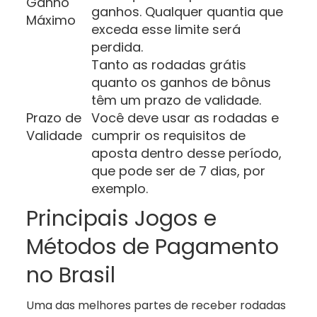
Ganho
ganhos. Qualquer quantia que
Máximo
exceda esse limite será
perdida.
Tanto as rodadas grátis
quanto os ganhos de bônus
têm um prazo de validade.
Prazo de
Você deve usar as rodadas e
Validade
cumprir os requisitos de
aposta dentro desse período,
que pode ser de 7 dias, por
exemplo.
Principais Jogos e
Métodos de Pagamento
no Brasil
Uma das melhores partes de receber rodadas