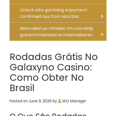
Unlock elite gambling enjoyment:
confirmed tips from Mostbet
Beoordeel uw mindset om voordelig
gokautomaatspel te maximaliseren
Rodadas Grátis No
Galaxyno Casino:
Como Obter No
Brasil
Posted on
June 9, 2026
by
SEO Manager