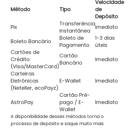
Velocidade
Método
Tipo
de
Depósito
Transferência
Pix
Imediato
Instantânea
Boleto de
1-3 dias
Boleto Bancário
Pagamento
úteis
Cartões de
Cartão
Crédito
Imediato
Bancário
(Visa/MasterCard)
Carteiras
Eletrônicas
E-Wallet
Imediato
(Neteller, ecoPayz)
Cartão Pré-
AstroPay
pago / E-
Imediato
Wallet
A disponibilidade desses métodos torna o
processo de depósito e saque muito mais