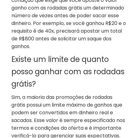
condição que exige que você aposte o valor
ganho com as rodadas grátis um determinado
número de vezes antes de poder sacar esse
dinheiro. Por exemplo, se você ganhou R$20 e o
requisito é de 40x, precisará apostar um total
de R$800 antes de solicitar um saque dos
ganhos.
Existe um limite de quanto
posso ganhar com as rodadas
grátis?
Sim, a maioria das promoções de rodadas
grátis possui um limite máximo de ganhos que
podem ser convertidos em dinheiro real e
sacados. Esse valor é sempre especificado nos
termos e condições da oferta e é importante
verificá-lo para gerenciar suas expectativas.