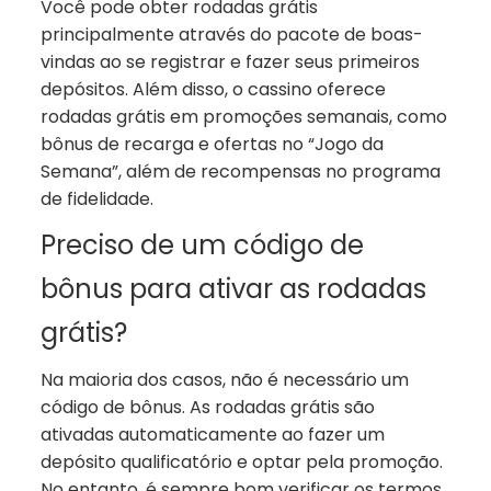
Você pode obter rodadas grátis
principalmente através do pacote de boas-
vindas ao se registrar e fazer seus primeiros
depósitos. Além disso, o cassino oferece
rodadas grátis em promoções semanais, como
bônus de recarga e ofertas no “Jogo da
Semana”, além de recompensas no programa
de fidelidade.
Preciso de um código de
bônus para ativar as rodadas
grátis?
Na maioria dos casos, não é necessário um
código de bônus. As rodadas grátis são
ativadas automaticamente ao fazer um
depósito qualificatório e optar pela promoção.
No entanto, é sempre bom verificar os termos