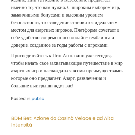
именно то, что вам нужно. С широким выбором игр,
заманчивыми бонусами и высоким уровнем
безопасности, это заведение становится идеальным
местом для азартных игроков. Платформа сочетает в
себе удобство современного онлайн-гемблинга и
доверие, созданное за годы работы с игроками.
Присоединяйтесь к Пин Ап казино уже сегодня,
чтобы начать свое захватывающее путешествие в мир
азартных игр и наслаждаться всеми преимуществами,
которые оно предлагает. Азарт, развлечения и
большие выигрыши ждут вас!
Posted in
public
Post
navigation
BDM Bet: Azione da Casinò Veloce e ad Alta
Intensità