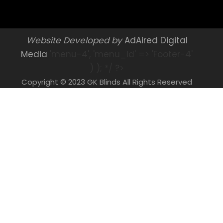
Website Developed by
AdAired Digital
Media
'menu-4', 'menu_id' => 'Footer-4'
) ); */ ?>
Copyright © 2023
GK Blinds
All Rights Reserved