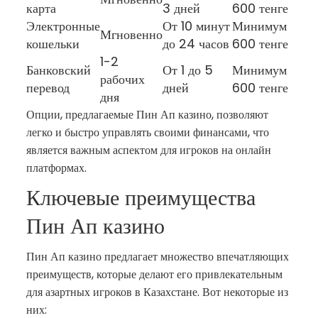
карта
3 дней
600 тенге
Электронные
От 10 минут
Минимум
Мгновенно
кошельки
до 24 часов
600 тенге
1-2
Банковский
От 1 до 5
Минимум
рабочих
перевод
дней
600 тенге
дня
Опции, предлагаемые Пин Ап казино, позволяют
легко и быстро управлять своими финансами, что
является важным аспектом для игроков на онлайн
платформах.
Ключевые преимущества
Пин Ап казино
Пин Ап казино предлагает множество впечатляющих
преимуществ, которые делают его привлекательным
для азартных игроков в Казахстане. Вот некоторые из
них: