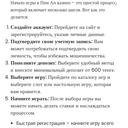
Начало игры в Пин Ап казино – это простой процесс,
который включает несколько шагов. Вот как это
делается:
Создайте аккаунт:
Перейдите на сайт и
зарегистрируйтесь, указав личные данные.
Подтвердите свою учетную запись:
Вам
может потребоваться подтвердить свою
личность, чтобы избежать мошенничества.
Пополните депозит:
Выберите удобный метод
и внесите минимальный депозит от 600 тенге.
Выберите игру:
Пройдите по каталогу игр и
выберите слот или настольную игру, которая
вам нравится.
Начните играть:
После выбора игры вы
можете начать делать ставки и наслаждаться
процессом.
Быстрая регистрация – начните игру всего