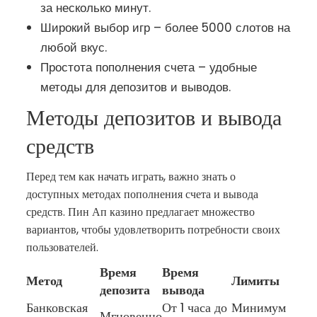
за несколько минут.
Широкий выбор игр – более 5000 слотов на
любой вкус.
Простота пополнения счета – удобные
методы для депозитов и выводов.
Методы депозитов и вывода
средств
Перед тем как начать играть, важно знать о
доступных методах пополнения счета и вывода
средств. Пин Ап казино предлагает множество
вариантов, чтобы удовлетворить потребности своих
пользователей.
Время
Время
Метод
Лимиты
депозита
вывода
Банковская
От 1 часа до
Минимум
Мгновенно