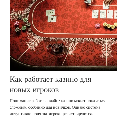
Как работает казино для
новых игроков
Понимание работы онлайн-казино может показаться
сложным, особенно для новичков. Однако система
интуитивно понятна: игроки регистрируются,