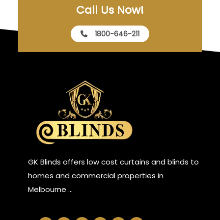
Call Us Now!
1800-646-211
GK Blinds offers low cost curtains and blinds to
homes and commercial properties in
Melbourne …