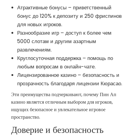
Атрактивные бонусы – приветственный
бонус до 120% к депозиту и 250 фриспинов
для новых игроков.
Разнообразие игр – доступ к более чем
5000 слотам и другим азартным
развлечениям.
Круглосуточная поддержка – помощь по
любым вопросам в онлайн-чате.
Лицензированное казино – безопасность и
прозрачность благодаря лицензии Кюрасао.
Эти преимущества подчеркивают, почему Пин Ап
казино является отличным выбором для игроков,
ищущих безопасное и увлекательное игровое
пространство.
Доверие и безопасность